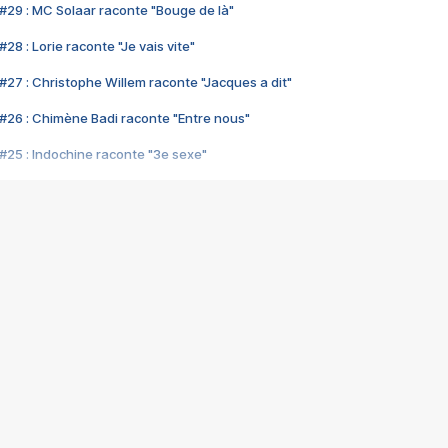
#29 : MC Solaar raconte "Bouge de là"
28 : Lorie raconte "Je vais vite"
#27 : Christophe Willem raconte "Jacques a dit"
#26 : Chimène Badi raconte "Entre nous"
#25 : Indochine raconte "3e sexe"
#24 : Zaho raconte "C'est chelou"
#23 : Patrick Bruel raconte "Au café des délices"
#22 : Kyo raconte "Le chemin"
#21 : Nolwenn Leroy raconte "Cassé"
#20 : Patrick Hernandez raconte "Born to be alive"
#19 : Lorie raconte "Près de moi"
#18 : Michael Jones raconte "A nos actes manqués" (avec Jean-Jacque
#17 : Khaled raconte "Aïcha"