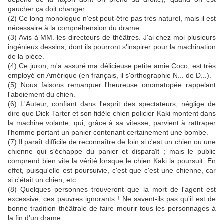
gaucher ça doit changer.
(2) Ce long monologue n'est peut-être pas très naturel, mais il est
nécessaire à la compréhension du drame.
(3) Avis à MM. les directeurs de théâtres. J'ai chez moi plusieurs
ingénieux dessins, dont ils pourront s'inspirer pour la machination
de la pièce.
(4) Ce juron, m'a assuré ma délicieuse petite amie Coco, est très
employé en Amérique (en français, il s'orthographie N... de D...).
(5) Nous faisons remarquer l'heureuse onomatopée rappelant
l'aboiement du chien.
(6) L'Auteur, confiant dans l'esprit des spectateurs, néglige de
dire que Dick Tarter et son fidèle chien policier Kaki montent dans
la machine volante, qui, grâce à sa vitesse, parvient à rattraper
l'homme portant un panier contenant certainement une bombe.
(7) Il paraît difficile de reconnaître de loin si c'est un chien ou une
chienne qui s'échappe du panier et disparaît ; mais le public
comprend bien vite la vérité lorsque le chien Kaki la poursuit. En
effet, puisqu'elle est poursuivie, c'est que c'est une chienne, car
si c'était un chien, etc.
(8) Quelques personnes trouveront que la mort de l'agent est
excessive, ces pauvres ignorants ! Ne savent-ils pas qu'il est de
bonne tradition théâtrale de faire mourir tous les personnages à
la fin d'un drame.