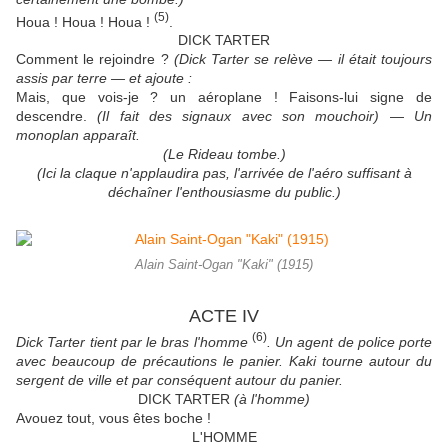
(5)
Houa ! Houa ! Houa !
.
DICK TARTER
Comment le rejoindre ?
(Dick Tarter se relève — il était toujours
assis par terre — et ajoute :
Mais, que vois-je ? un aéroplane ! Faisons-lui signe de
descendre.
(Il fait des signaux avec son mouchoir)
—
Un
monoplan apparaît.
(Le Rideau tombe.)
(Ici la claque n'applaudira pas, l'arrivée de l'aéro suffisant à
déchaîner l'enthousiasme du public.)
Alain Saint-Ogan "Kaki" (1915)
ACTE IV
(6)
Dick Tarter tient par le bras l'homme
. Un agent de police porte
avec beaucoup de précautions le panier. Kaki tourne autour du
sergent de ville et par conséquent autour du panier.
DICK TARTER
(à l'homme)
Avouez tout, vous êtes boche !
L'HOMME