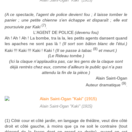
Alain Saint-Ogan "Kaki" (1915)
(A ce spectacle, l'agent de police devient fou ; il laisse tomber le
panier ; une petite chienne s'en échappe et disparaît ; elle est
(7)
poursuivie par Kaki
.
L'AGENT DE POLICE
(devenu fou)
Ah ! Ah ! Ah ! La bombe, tra la la, les petits agents dansent quand
les apaches ne sont pas là !
(Il sort son bâton blanc de l'étui.)
(8)
Kaki !!! Kaki !!! Kaki ! Kaki !
(Il se passe à tabac
et meurt.)
(Le Rideau tombe.)
(Ici la claque n'applaudira pas, car les gens de la claque sont
déjà rentrés chez eux, comme d'ailleurs le public qui n'a pas
attendu la fin de la pièce.)
Alain Saint-Ogan
(9)
Auteur dramatique
.
Alain Saint-Ogan "Kaki" (1915)
(1) Côté cour et côté jardin, en langage de théâtre, veut dire côté
droit et côté gauche, à moins que ça ne soit le contraire (tout
dépend de la façon dont on prend sa droite), quand on est