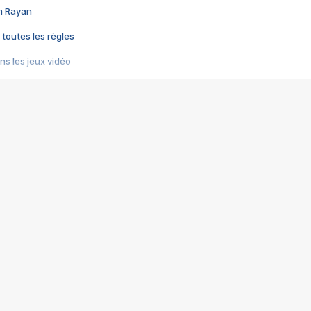
im Rayan
 toutes les règles
s les jeux vidéo
us choquant de Rockstar ? - Le scandale BULLY
e plus moche de Steam
du RÊVE tourne au CAUCHEMAR
pendant 8 heures
it… à tort
umiliés par un jeu vidéo
ire - Final Fantasy 8
ti un empire - Age of Empires
story DOFUS