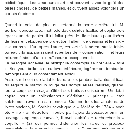
bibliothèque. Les amateurs d'art ont souvent, avec le goût des
belles choses, de petites manies, et cultivent assez volontiers un
certain égoïsme.
Quand le valet de pied eut refermé la porte derrière lui, M.
Sorbier dénoua avec méthode deux solides ficelles et déplia trois
épaisseurs de papier. Il lui fallut près de dix minutes pour libérer
de leurs enveloppes de protection l'album de dessins et les six «
in-quartos ». L'un après l'autre, ceux-ci s'alignèrent sur la table-
bureau ; ils apparaissaient superbes de « conservation » et leurs
reliures étaient d'une « fraîcheur » exceptionnelle.
La besogne achevée, le bibliophile contempla sa nouvelle « folie
». Ses yeux brillants et sa lèvre inférieure, légèrement tombante,
témoignaient d'un contentement absolu.
Assis sur le coin de la table-bureau, les jambes ballantes, il fixait
du regard le maroquin rouge des somptueuses reliures, quand,
tout à coup, son visage pâlit et ses traits se crispèrent. Un détail
capital pour un collectionneur d'éditions « princeps » était
subitement revenu à sa mémoire. Comme tous les amateurs de
livres anciens, M. Sorbier savait que le « Molière de 1734 » avait
été « tiré » en deux fois. Troublé par la joie de posséder enfin un
ouvrage longtemps convoité, il avait oublié de rechercher la «
coquille » (2) qui permet d'identifier les rares et précieux
exemplaires du « premier tirage ». — « Dans quel volume et à