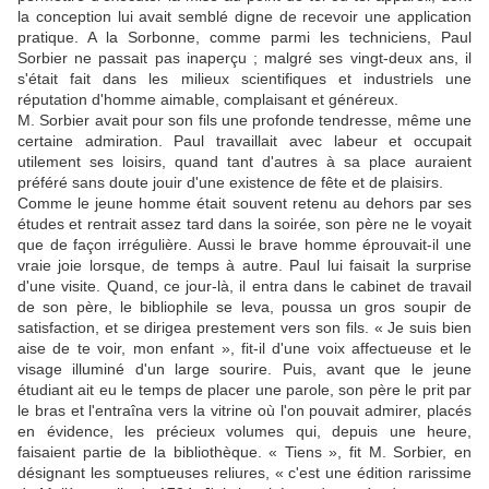
la conception lui avait semblé digne de recevoir une application
pratique. A la Sorbonne, comme parmi les techniciens, Paul
Sorbier ne passait pas inaperçu ; malgré ses vingt-deux ans, il
s'était fait dans les milieux scientifiques et industriels une
réputation d'homme aimable, complaisant et généreux.
M. Sorbier avait pour son fils une profonde tendresse, même une
certaine admiration. Paul travaillait avec labeur et occupait
utilement ses loisirs, quand tant d'autres à sa place auraient
préféré sans doute jouir d'une existence de fête et de plaisirs.
Comme le jeune homme était souvent retenu au dehors par ses
études et rentrait assez tard dans la soirée, son père ne le voyait
que de façon irrégulière. Aussi le brave homme éprouvait-il une
vraie joie lorsque, de temps à autre. Paul lui faisait la surprise
d'une visite. Quand, ce jour-là, il entra dans le cabinet de travail
de son père, le bibliophile se leva, poussa un gros soupir de
satisfaction, et se dirigea prestement vers son fils. « Je suis bien
aise de te voir, mon enfant », fit-il d'une voix affectueuse et le
visage illuminé d'un large sourire. Puis, avant que le jeune
étudiant ait eu le temps de placer une parole, son père le prit par
le bras et l'entraîna vers la vitrine où l'on pouvait admirer, placés
en évidence, les précieux volumes qui, depuis une heure,
faisaient partie de la bibliothèque. « Tiens », fit M. Sorbier, en
désignant les somptueuses reliures, « c'est une édition rarissime