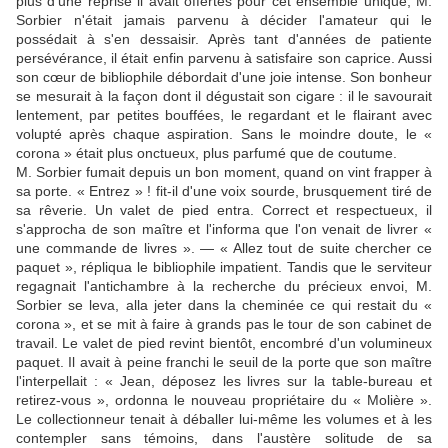
plus d'une reprise il avait offertes pour cet ensemble unique, M.
Sorbier n'était jamais parvenu à décider l'amateur qui le
possédait à s'en dessaisir. Après tant d'années de patiente
persévérance, il était enfin parvenu à satisfaire son caprice. Aussi
son cœur de bibliophile débordait d'une joie intense. Son bonheur
se mesurait à la façon dont il dégustait son cigare : il le savourait
lentement, par petites bouffées, le regardant et le flairant avec
volupté après chaque aspiration. Sans le moindre doute, le «
corona » était plus onctueux, plus parfumé que de coutume.
M. Sorbier fumait depuis un bon moment, quand on vint frapper à
sa porte. « Entrez » ! fit-il d'une voix sourde, brusquement tiré de
sa rêverie. Un valet de pied entra. Correct et respectueux, il
s'approcha de son maître et l'informa que l'on venait de livrer «
une commande de livres ». — « Allez tout de suite chercher ce
paquet », répliqua le bibliophile impatient. Tandis que le serviteur
regagnait l'antichambre à la recherche du précieux envoi, M.
Sorbier se leva, alla jeter dans la cheminée ce qui restait du «
corona », et se mit à faire à grands pas le tour de son cabinet de
travail. Le valet de pied revint bientôt, encombré d'un volumineux
paquet. Il avait à peine franchi le seuil de la porte que son maître
l'interpellait : « Jean, déposez les livres sur la table-bureau et
retirez-vous », ordonna le nouveau propriétaire du « Molière ».
Le collectionneur tenait à déballer lui-même les volumes et à les
contempler sans témoins, dans l'austère solitude de sa