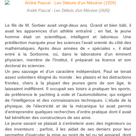
André Pascal - Les Débuts d'un Mécène (1926)
Le fils de M. Sorbier avait vingt-deux ans. Grand et bien bâti, il
avait les apparences d'un athlète entraîné ; en fait, le jeune
homme était un scientifique, intelligent et laborieux. Une
prédilection marquée pour les sciences l'avait orienté du côté des
mathématiques. Après deux années de « spéciales », il était
entré à la Sorbonne, où, dans le laboratoire d'un éminent
physicien, membre de l'Institut, il préparait sa licence et son
doctorat ès sciences.
Un peu sauvage et d'un caractère indépendant, Paul se tenait
assez volontiers éloigné du monde : les plaisirs et les distractions
frivoles, chers à la plupart des jeunes gens de son âge, le
laissaient indifférent. Il occupait ses loisirs à pratiquer les sports,
de préférence le yachting à voile et l'automobilisme, qui exigent
de l'intelligence et des connaissances techniques. L'élude de la
physique, de l'électricité et de la mécanique lui avait permis
d'entreprendre quelques recherches d'ordre pratique dont il avait
fait bénéficier des constructeurs de ses amis.
Le jeune savant se plaisait à s'entretenir avec des ingénieurs ou
des inventeurs ; parfois, il les aidait de ses deniers pour leur
permettre d'exécuter la mise au point de tel ou tel appareil, dont