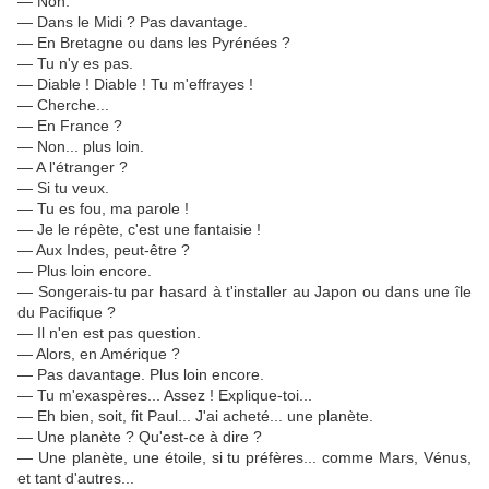
— Non.
— Dans le Midi ? Pas davantage.
— En Bretagne ou dans les Pyrénées ?
— Tu n'y es pas.
— Diable ! Diable ! Tu m'effrayes !
— Cherche...
— En France ?
— Non... plus loin.
— A l'étranger ?
— Si tu veux.
— Tu es fou, ma parole !
— Je le répète, c'est une fantaisie !
— Aux Indes, peut-être ?
— Plus loin encore.
— Songerais-tu par hasard à t'installer au Japon ou dans une île
du Pacifique ?
— Il n'en est pas question.
— Alors, en Amérique ?
— Pas davantage. Plus loin encore.
— Tu m'exaspères... Assez ! Explique-toi...
— Eh bien, soit, fit Paul... J'ai acheté... une planète.
— Une planète ? Qu'est-ce à dire ?
— Une planète, une étoile, si tu préfères... comme Mars, Vénus,
et tant d'autres...