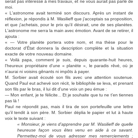
serait pas intéressé à mes travaux, et ne vous aurait pas parlé de
moi.
« L'astronome avait terminé son discours. Après un instant de
réflexion, je répondis à M. Wasilieff que j'acceptais sa proposition,
et que j'achetais, pour le prix qu'il désirait, une de ses planètes.
L'astronome me serra la main avec émotion. Avant de se retirer, il
ajouta :
« — Votre planète portera votre nom, et ma thèse pour le
doctorat d'État donnera la description complète et la situation
exacte de votre nouveau domaine.
« Voilà papa, comment je suis, depuis quarante-huit heures,
l'heureux propriétaire d'une « planète », le paradis rêvé, où je
n'aurai ni voisins gênants ni impôts à payer.
M. Sorbier avait écouté son fils avec une attention soutenue.
Quand Paul eut achevé son récit, le bibliophile se leva, et prenant
son fils par le bras, il lui dit d'une voix un peu émue :
— Mon enfant, je te félicite... Et je souhaite que tu ne t'en tiennes
pas là !
Paul ne répondit pas, mais il tira de son portefeuille une lettre
qu'il tendit à son père. M. Sorbier déplia le papier et lut à haute
voix le texte suivant :
« Monsieur, je viens d'apprendre par M. Wasilieff de quelle
heureuse façon vous êtes venu en aide à ce savant.
Permettez-moi de vous adresser mes remerciements ;