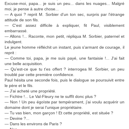
Excuse-moi, papa... je suis un peu... dans les nuages... Malgré
moi, je pense à autre chose...
— A quoi ? reprit M. Sorbier d'un ton sec, surpris par l'étrange
attitude de son fils.
— C'est assez difficile à expliquer, fit Paul, visiblement
embarrassé.
— Allons !... Raconte, mon petit, répliqua M. Sorbier, paternel et
indulgent.
Le jeune homme réfléchit un instant, puis s'armant de courage, il
reprit :
— Comme toi, papa, je me suis payé, une fantaisie !... J'ai fait
une belle acquisition.
— Qu'est-ce que tu t'es offert ? interrogea M. Sorbier, un peu
troublé par cette première confidence.
Paul hésita une seconde fois, puis le dialogue se poursuivit entre
le père et le fils.
— J'ai acheté une propriété.
— Fichtre !... Le Val-Fleury ne te suffît donc plus ?
— Non ! Un peu égoïste par tempérament, j'ai voulu acquérir un
domaine dont je serai l'unique propriétaire.
— Tu vas bien, mon garçon ! Et cette propriété, est située ?
— Devine ?...
— Dans les environs de Paris ?