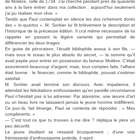
de Molière, celle de 1734. J'ai cherché pendant près de quarante
ans à la faire entrer dans ma collection ; aujourd'hui seulement
j'ai pu réaliser mon rêve. »
Tandis que Paul contemplait en silence les dos richement dorés
des « in-quartos », M. Sorbier lui fit brièvement la description et
l'historique de la précieuse édition. Il crut même nécessaire de lui
rappeler en passant la légère variante qui permettait de
différencier les deux tirages.
En guise de péroraison, l'érudit bibliophile avoua à son fils, —
mais sous le sceau le plus absolu du secret, — la somme qu'il
avait payée pour entrer en possession du fameux Molière. C'était
assurément
beaucoup d'argent
, mais, tous comptes faits, l'affaire
était bonne : le financier, comme le bibliophile, pouvait s'estimer
satisfait.
M. Sorbier avait terminé son discours. Avec impatience, il
attendait les félicitations enthousiastes qu'en pareille circonstance
Paul n'hésitait pas à lui adresser. Par atavisme, une œuvre d'art
ou un beau livre ne laissaient jamais le jeune homme indifférent.
Ce jour-là, fait étrange, Paul se contenta de répondre : « Mes
compliments. »
— C'est tout ce que tu trouves à me dire ? répliqua le père un
peu déconfit.
Le jeune étudiant se ressaisit brusquement ; d'une voix
frémissante d'enthousiasme juvénile, il reprit :