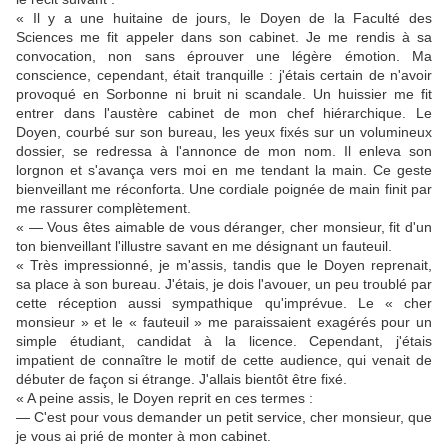
« Il y a une huitaine de jours, le Doyen de la Faculté des
Sciences me fit appeler dans son cabinet. Je me rendis à sa
convocation, non sans éprouver une légère émotion. Ma
conscience, cependant, était tranquille : j'étais certain de n'avoir
provoqué en Sorbonne ni bruit ni scandale. Un huissier me fit
entrer dans l'austère cabinet de mon chef hiérarchique. Le
Doyen, courbé sur son bureau, les yeux fixés sur un volumineux
dossier, se redressa à l'annonce de mon nom. Il enleva son
lorgnon et s'avança vers moi en me tendant la main. Ce geste
bienveillant me réconforta. Une cordiale poignée de main finit par
me rassurer complètement.
« — Vous êtes aimable de vous déranger, cher monsieur, fit d'un
ton bienveillant l'illustre savant en me désignant un fauteuil.
« Très impressionné, je m'assis, tandis que le Doyen reprenait,
sa place à son bureau. J'étais, je dois l'avouer, un peu troublé par
cette réception aussi sympathique qu'imprévue. Le « cher
monsieur » et le « fauteuil » me paraissaient exagérés pour un
simple étudiant, candidat à la licence. Cependant, j'étais
impatient de connaître le motif de cette audience, qui venait de
débuter de façon si étrange. J'allais bientôt être fixé.
« A peine assis, le Doyen reprit en ces termes :
— C'est pour vous demander un petit service, cher monsieur, que
je vous ai prié de monter à mon cabinet.