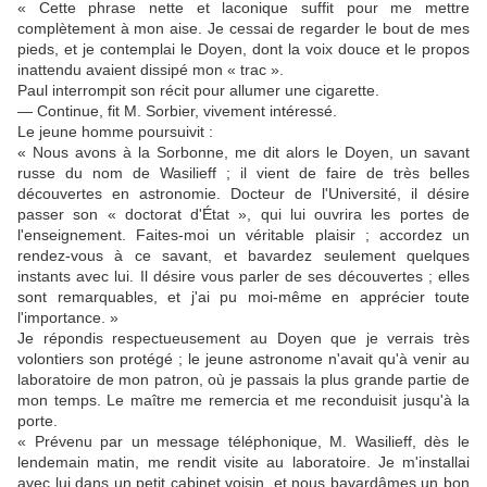
« Cette phrase nette et laconique suffit pour me mettre
complètement à mon aise. Je cessai de regarder le bout de mes
pieds, et je contemplai le Doyen, dont la voix douce et le propos
inattendu avaient dissipé mon « trac ».
Paul interrompit son récit pour allumer une cigarette.
— Continue, fit M. Sorbier, vivement intéressé.
Le jeune homme poursuivit :
« Nous avons à la Sorbonne, me dit alors le Doyen, un savant
russe du nom de Wasilieff ; il vient de faire de très belles
découvertes en astronomie. Docteur de l'Université, il désire
passer son « doctorat d'État », qui lui ouvrira les portes de
l'enseignement. Faites-moi un véritable plaisir ; accordez un
rendez-vous à ce savant, et bavardez seulement quelques
instants avec lui. Il désire vous parler de ses découvertes ; elles
sont remarquables, et j'ai pu moi-même en apprécier toute
l'importance. »
Je répondis respectueusement au Doyen que je verrais très
volontiers son protégé ; le jeune astronome n'avait qu'à venir au
laboratoire de mon patron, où je passais la plus grande partie de
mon temps. Le maître me remercia et me reconduisit jusqu'à la
porte.
« Prévenu par un message téléphonique, M. Wasilieff, dès le
lendemain matin, me rendit visite au laboratoire. Je m'installai
avec lui dans un petit cabinet voisin, et nous bavardâmes un bon