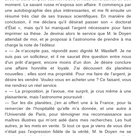
moment. Le savant russe m'exposa son affaire. Il commença par
une autobiographie des plus intéressantes, et me fit ensuite un
résumé très clair de ses travaux scientifiques. En manière de
conclusion, il me déclara qu'il désirait passer son « doctorat
d'État », mais qu'il lui manquait l'argent nécessaire pour faire
imprimer sa thèse. Je devinai alors le service que M. le Doyen
attendait de moi, et je proposai à l'astronome de prendre à ma
charge la note de l'éditeur.
« — Je n'accepte pas, répondit avec dignité M. Wasilieff. Je ne
suis pas un solliciteur, et il ne saurait être question entre nous
d'un prêt d'argent, encore moins d'un don. Je désire conclure
une affaire honnête et loyale. J'ai découvert dix planètes
nouvelles ; elles sont ma propriété. Pour me faire de l'argent, je
désire les vendre. Voulez-vous en acheter une ? Ce faisant, vous
me rendrez un réel service.
« — La proposition, je l'avoue, me surprit, je crus même à une
plaisanterie, mais l'astronome poursuivit :
— Sur les dix planètes, j'en ai offert une à la France, pour la
remercier de l'hospitalité qu'elle m'a donnée, et une autre à
l'Université de Paris, pour témoigner ma reconnaissance aux
maîtres illustres qui m'ont aidé dans mes recherches. Les huit
autres, je les mets en vente. Si tout ce que je viens de vous dire
n'était pas l'expression fidèle de la vérité, M. le Doyen ne se