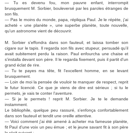
— Tu es devenu fou, mon pauvre enfant, interrompit
brusquement M. Sorbier, bouleversé par les paroles étranges de
son fils.
— Pas le moins du monde, papa, répliqua Paul. Je le répète, j'ai
acheté « une planète », une superbe planète, toute nouvelle,
qu'un astronome vient de découvrir.
M. Sorbier s'effondra dans son fauteuil, et laissa tomber son
cigare sur le tapis. Il regarda son fils avec stupeur, persuadé qu'il
avait subitement perdu la raison. Paul enfourcha une chaise et
s'installa devant son père. Il le regarda fixement, puis il partit d'un
grand éclat de rire.
— Tu te payes ma tête, fit l'excellent homme, en se levant
brusquement.
— Loin de moi la pensée de vouloir te manquer de respect, reprit
le futur licencié. Ce que je viens de dire est sérieux ; si tu le
permets, je vais te conter l'aventure.
— Si je le permets ! reprit M. Sorbier. Je te le demande
instamment.
Le bibliophile, quelque peu rassuré, s'enfonça confortablement
dans son fauteuil et tendit une oreille attentive.
— Voici comment j'ai été amené à acheter ma fameuse planète,
fit Paul d'une voix un peu émue ; et le jeune savant fit à son père
le récit suivant :