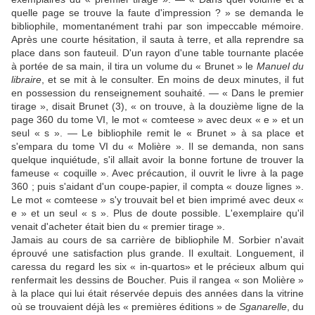
quelle page se trouve la faute d'impression ? » se demanda le
bibliophile, momentanément trahi par son impeccable mémoire.
Après une courte hésitation, il sauta à terre, et alla reprendre sa
place dans son fauteuil. D'un rayon d'une table tournante placée
à portée de sa main, il tira un volume du « Brunet » le
Manuel du
libraire
, et se mit à le consulter. En moins de deux minutes, il fut
en possession du renseignement souhaité. — « Dans le premier
tirage », disait Brunet (3), « on trouve, à la douzième ligne de la
page 360 du tome VI, le mot « comteese » avec deux « e » et un
seul « s ». — Le bibliophile remit le « Brunet » à sa place et
s'empara du tome VI du « Molière ». Il se demanda, non sans
quelque inquiétude, s'il allait avoir la bonne fortune de trouver la
fameuse « coquille ». Avec précaution, il ouvrit le livre à la page
360 ; puis s'aidant d'un coupe-papier, il compta « douze lignes ».
Le mot « comteese » s'y trouvait bel et bien imprimé avec deux «
e » et un seul « s ». Plus de doute possible. L'exemplaire qu'il
venait d'acheter était bien du « premier tirage ».
Jamais au cours de sa carrière de bibliophile M. Sorbier n'avait
éprouvé une satisfaction plus grande. Il exultait. Longuement, il
caressa du regard les six « in-quartos» et le précieux album qui
renfermait les dessins de Boucher. Puis il rangea « son Molière »
à la place qui lui était réservée depuis des années dans la vitrine
où se trouvaient déjà les « premières éditions » de
Sganarelle
, du