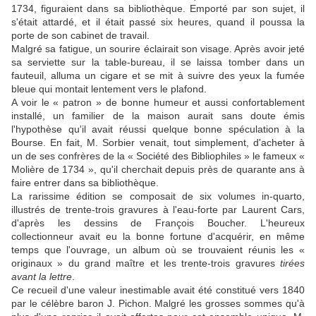
1734, figuraient dans sa bibliothèque. Emporté par son sujet, il
s'était attardé, et il était passé six heures, quand il poussa la
porte de son cabinet de travail.
Malgré sa fatigue, un sourire éclairait son visage. Après avoir jeté
sa serviette sur la table-bureau, il se laissa tomber dans un
fauteuil, alluma un cigare et se mit à suivre des yeux la fumée
bleue qui montait lentement vers le plafond.
A voir le « patron » de bonne humeur et aussi confortablement
installé, un familier de la maison aurait sans doute émis
l'hypothèse qu'il avait réussi quelque bonne spéculation à la
Bourse. En fait, M. Sorbier venait, tout simplement, d'acheter à
un de ses confrères de la « Société des Bibliophiles » le fameux «
Molière de 1734 », qu'il cherchait depuis près de quarante ans à
faire entrer dans sa bibliothèque.
La rarissime édition se composait de six volumes in-quarto,
illustrés de trente-trois gravures à l'eau-forte par Laurent Cars,
d'après les dessins de François Boucher. L'heureux
collectionneur avait eu la bonne fortune d'acquérir, en même
temps que l'ouvrage, un album où se trouvaient réunis les «
originaux » du grand maître et les trente-trois gravures
tirées
avant la lettre
.
Ce recueil d'une valeur inestimable avait été constitué vers 1840
par le célèbre baron J. Pichon. Malgré les grosses sommes qu'à