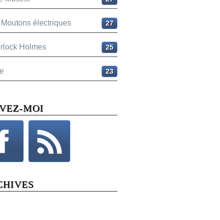
 Moutons électriques
27
rlock Holmes
25
e
23
IVEZ-MOI
CHIVES