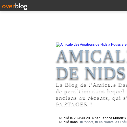
AMICAL
DE NIDS
Le Blog de l'Amicale De
de perdition dans lequel
anciens ou récents, qui s
PARTAGER !
Publié le
28 Avril 2014
par Fabrice Mundzik
Publié dans :
#Robots
,
#Les Nouvelles littér