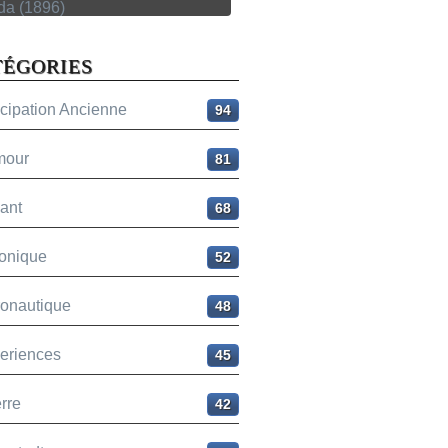
TÉGORIES
icipation Ancienne
94
mour
81
ant
68
onique
52
ronautique
48
eriences
45
rre
42