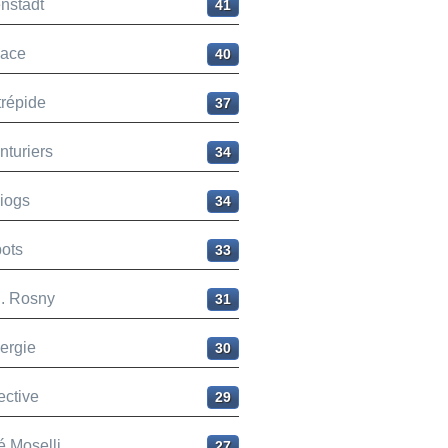
nstadt
41
ace
40
trépide
37
nturiers
34
liogs
34
ots
33
H. Rosny
31
ergie
30
ective
29
é Moselli
27