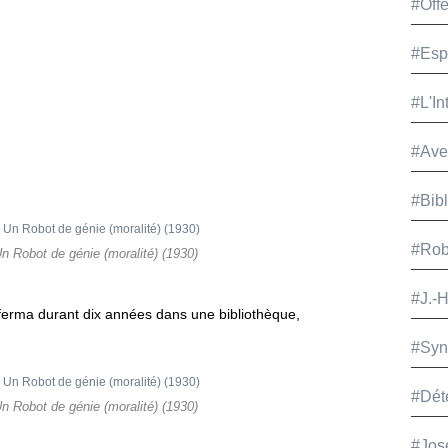
#Offe
#Esp
#L'In
#Ave
#Bib
#Rob
n Robot de génie (moralité) (1930)
#J.-
enferma durant dix années dans une bibliothèque,
#Syn
#Dét
n Robot de génie (moralité) (1930)
#Jos