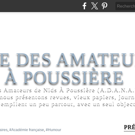
E DES AMATEU
 À POUSSIÈRE
s Amateurs de Nids À Poussière (A.D.A.N.A.P
 nous présentons revues, vieux papiers, jour
'empilent un peu partout, avec un seul object
PR
aires
,
#Académie française
,
#Humour