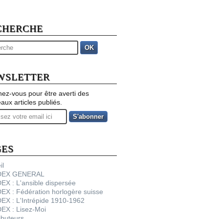
CHERCHE
OK
WSLETTER
ez-vous pour être averti des
aux articles publiés.
GES
il
NDEX GENERAL
DEX : L'ansible dispersée
DEX : Fédération horlogère suisse
DEX : L'Intrépide 1910-1962
DEX : Lisez-Moi
ibuteurs