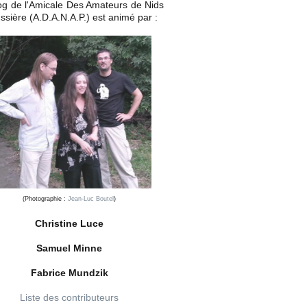
og de l'Amicale Des Amateurs de Nids
ssière (A.D.A.N.A.P.) est animé par :
(Photographie :
Jean-Luc Boutel
)
Christine Luce
Samuel Minne
Fabrice Mundzik
Liste des contributeurs