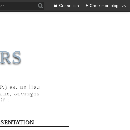
Connexion
+
Créer mon blog
RS
.) est un lieu
naux, ouvrages
if :
ÉSENTATION