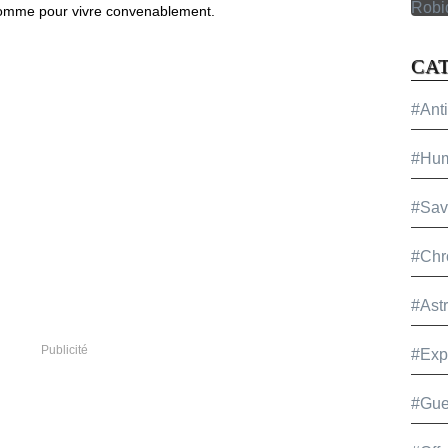
 homme pour vivre convenablement.
CA
#Ant
#Hu
#Sav
#Chr
#Ast
Publicité
#Exp
#Gue