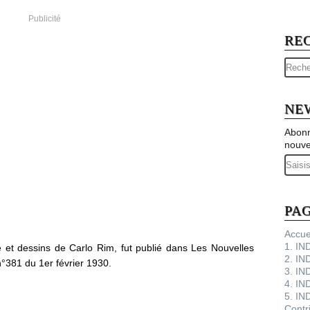
Publicité
RE
NE
Abonn
nouve
Email
PA
Accue
1. I
te et dessins de Carlo Rim, fut publié dans Les Nouvelles
2. IN
s n°381 du 1er février 1930.
3. IN
4. IN
5. IN
Contr