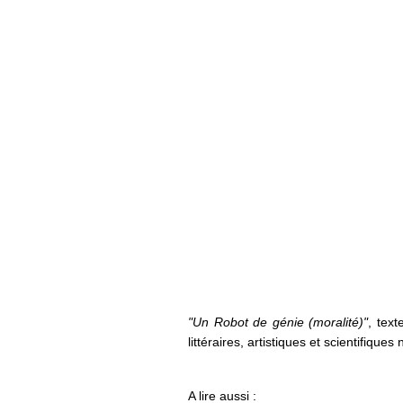
"Un Robot de génie (moralité)"
, tex
littéraires, artistiques et scientifique
A lire aussi :