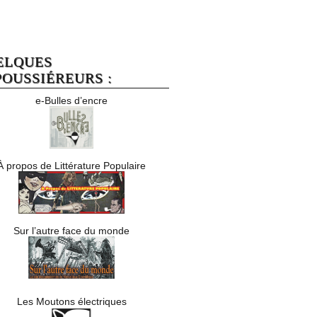
ELQUES
OUSSIÉREURS :
e-Bulles d’encre
À propos de Littérature Populaire
Sur l’autre face du monde
Les Moutons électriques