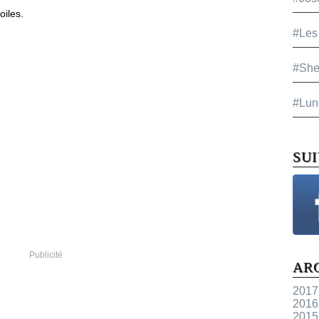
oiles.
#Les
#She
#Lun
SU
Publicité
AR
2017
2016
2015