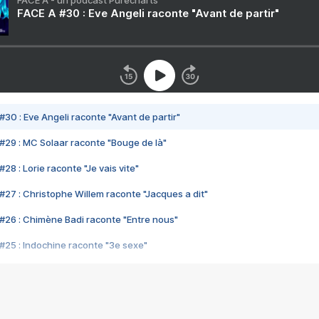
FACE A - un podcast Purecharts
FACE A #30 : Eve Angeli raconte "Avant de partir"
#30 : Eve Angeli raconte "Avant de partir"
#29 : MC Solaar raconte "Bouge de là"
28 : Lorie raconte "Je vais vite"
#27 : Christophe Willem raconte "Jacques a dit"
#26 : Chimène Badi raconte "Entre nous"
#25 : Indochine raconte "3e sexe"
#24 : Zaho raconte "C'est chelou"
#23 : Patrick Bruel raconte "Au café des délices"