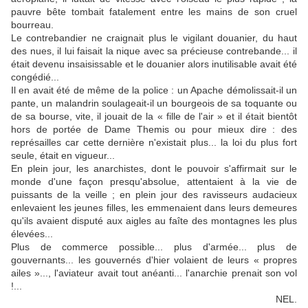
pauvre bête tombait fatalement entre les mains de son cruel
bourreau.
Le contrebandier ne craignait plus le vigilant douanier, du haut
des nues, il lui faisait la nique avec sa précieuse contrebande... il
était devenu insaisissable et le douanier alors inutilisable avait été
congédié...
Il en avait été de même de la police : un Apache démolissait-il un
pante, un malandrin soulageait-il un bourgeois de sa toquante ou
de sa bourse, vite, il jouait de la « fille de l'air » et il était bientôt
hors de portée de Dame Themis ou pour mieux dire : des
représailles car cette dernière n'existait plus... la loi du plus fort
seule, était en vigueur...
En plein jour, les anarchistes, dont le pouvoir s'affirmait sur le
monde d'une façon presqu'absolue, attentaient à la vie de
puissants de la veille ; en plein jour des ravisseurs audacieux
enlevaient les jeunes filles, les emmenaient dans leurs demeures
qu'ils avaient disputé aux aigles au faîte des montagnes les plus
élevées...
Plus de commerce possible... plus d'armée... plus de
gouvernants... les gouvernés d'hier volaient de leurs « propres
ailes »..., l'aviateur avait tout anéanti... l'anarchie prenait son vol
!...
NEL.