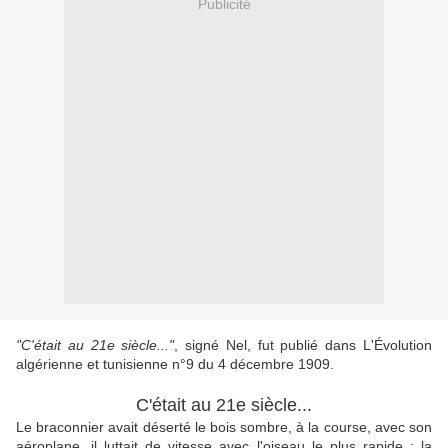
Publicité
"C'était au 21e siècle..."
, signé Nel, fut publié dans L'Évolution
algérienne et tunisienne n°9 du 4 décembre 1909.
C'était au 21e siècle...
Le braconnier avait déserté le bois sombre, à la course, avec son
aéroplane, il luttait de vitesse avec l'oiseau le plus rapide ; la