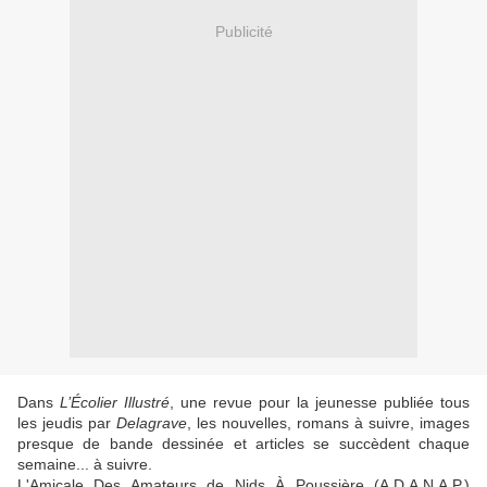
Publicité
Dans
L’Écolier Illustré
, une revue pour la jeunesse publiée tous
les jeudis par
Delagrave
, les nouvelles, romans à suivre, images
presque de bande dessinée et articles se succèdent chaque
semaine... à suivre.
L'Amicale Des Amateurs de Nids À Poussière (A.D.A.N.A.P.)