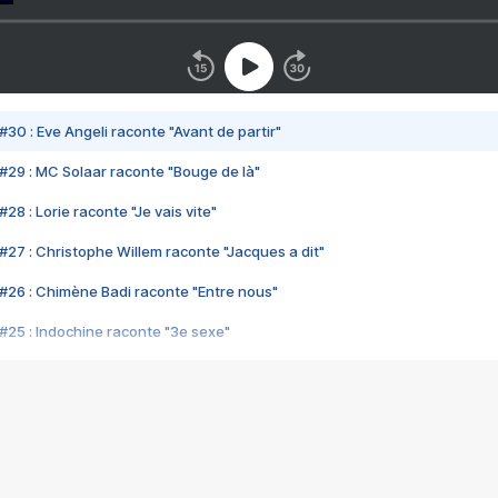
#30 : Eve Angeli raconte "Avant de partir"
#29 : MC Solaar raconte "Bouge de là"
28 : Lorie raconte "Je vais vite"
#27 : Christophe Willem raconte "Jacques a dit"
#26 : Chimène Badi raconte "Entre nous"
#25 : Indochine raconte "3e sexe"
#24 : Zaho raconte "C'est chelou"
#23 : Patrick Bruel raconte "Au café des délices"
#22 : Kyo raconte "Le chemin"
#21 : Nolwenn Leroy raconte "Cassé"