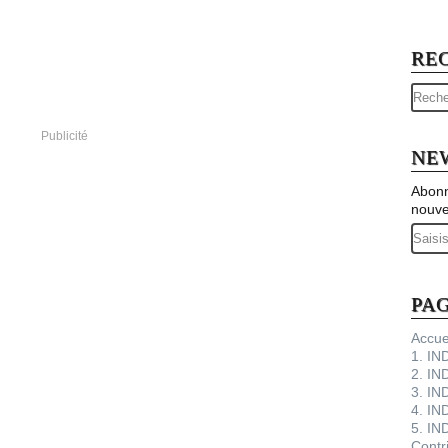
RE
Publicité
NE
Abonn
nouve
Email
PA
Accue
1. I
2. IN
3. IN
4. IN
5. IN
Contr