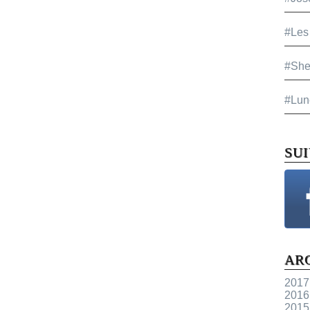
#Les
#She
#Lun
SU
AR
2017
2016
2015