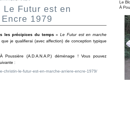
Le Bl
: Le Futur est en
À Pou
, Encre 1979
s les précipices du temps
«
Le Futur est en marche
que je qualifierai (avec affection) de conception typique
À Poussière (A.D.A.N.A.P.) déménage ! Vous pouvez
uivante :
re-christin-le-futur-est-en-marche-arriere-encre-1979/