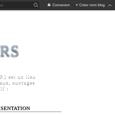
Connexion
+
Créer mon blog
RS
.) est un lieu
naux, ouvrages
if :
ÉSENTATION