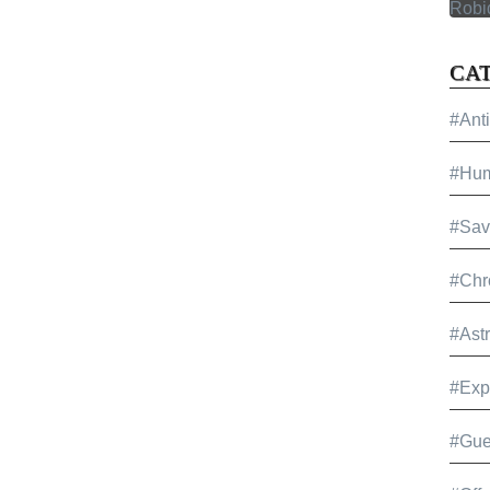
CA
#Ant
#Hu
#Sav
#Chr
#Ast
#Exp
#Gue