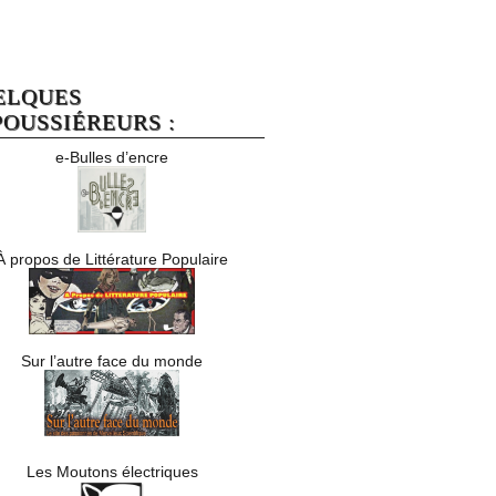
ELQUES
OUSSIÉREURS :
e-Bulles d’encre
À propos de Littérature Populaire
Sur l’autre face du monde
Les Moutons électriques