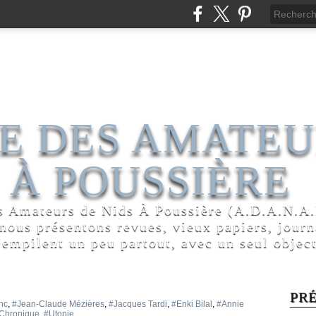
E DES AMATEU
 À POUSSIÈRE
s Amateurs de Nids À Poussière (A.D.A.N.A.P
 nous présentons revues, vieux papiers, jour
'empilent un peu partout, avec un seul object
PR
nc
,
#Jean-Claude Mézières
,
#Jacques Tardi
,
#Enki Bilal
,
#Annie
Chronique
,
#Utopie