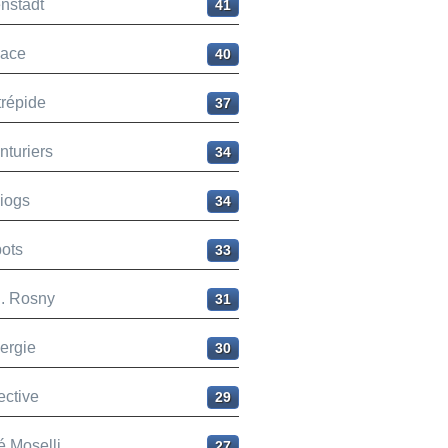
nstadt
41
ace
40
trépide
37
nturiers
34
liogs
34
ots
33
H. Rosny
31
ergie
30
ective
29
é Moselli
27