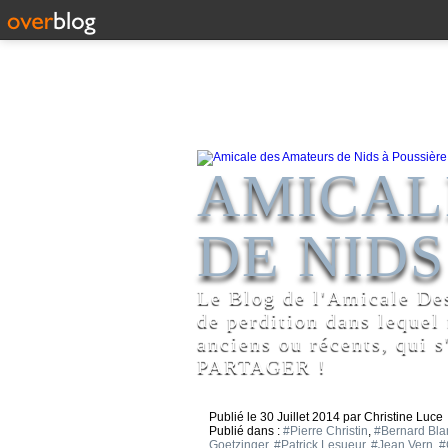
AMICAL
DE NIDS
Le Blog de l'Amicale De
de perdition dans lequel
anciens ou récents, qui s
PARTAGER !
Publié le
30 Juillet 2014
par Christine Luce
Publié dans :
#Pierre Christin
,
#Bernard Bla
Goetzinger
,
#Patrick Lesueur
,
#Jean Vern
,
#