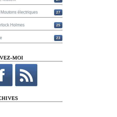
 Moutons électriques
27
rlock Holmes
25
e
23
IVEZ-MOI
CHIVES