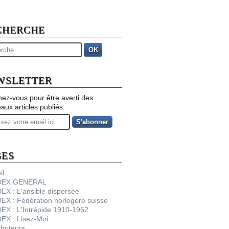
CHERCHE
OK
WSLETTER
ez-vous pour être averti des
aux articles publiés.
GES
il
NDEX GENERAL
DEX : L'ansible dispersée
DEX : Fédération horlogère suisse
DEX : L'Intrépide 1910-1962
DEX : Lisez-Moi
ibuteurs