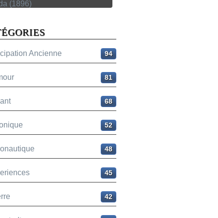
TÉGORIES
icipation Ancienne
94
mour
81
ant
68
onique
52
ronautique
48
eriences
45
rre
42