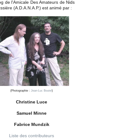
og de l'Amicale Des Amateurs de Nids
ssière (A.D.A.N.A.P.) est animé par :
(Photographie :
Jean-Luc Boutel
)
Christine Luce
Samuel Minne
Fabrice Mundzik
Liste des contributeurs