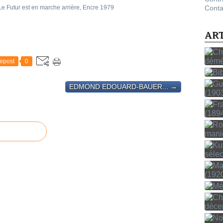
Conta
AR
epost
0
EDMOND EDOUARD-BAUER... →