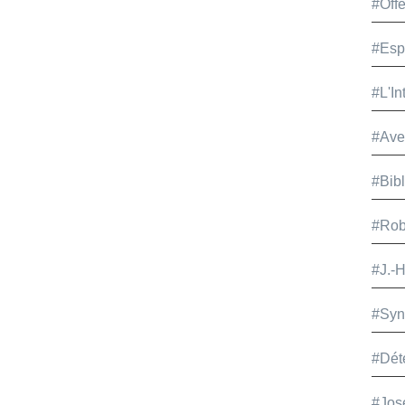
#Offe
#Esp
#L'In
#Ave
#Bib
#Rob
#J.-
#Syn
#Dét
#Jos