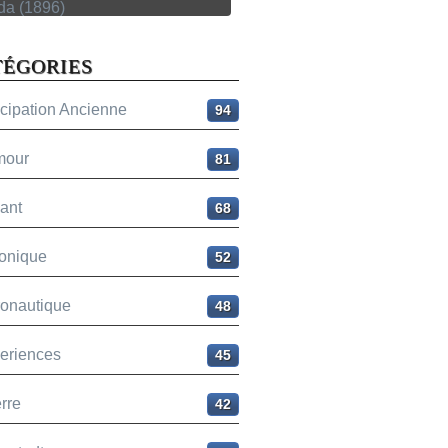
TÉGORIES
icipation Ancienne
94
mour
81
ant
68
onique
52
ronautique
48
eriences
45
rre
42