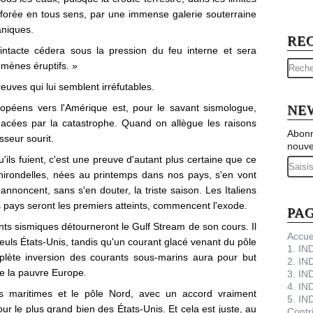
rforée en tous sens, par une immense galerie souterraine
aniques.
RE
intacte cédera sous la pression du feu interne et sera
omènes éruptifs. »
reuves qui lui semblent irréfutables.
péens vers l'Amérique est, pour le savant sismologue,
NE
enacées par la catastrophe. Quand on allègue les raisons
Abonn
sseur sourit.
nouve
'ils fuient, c'est une preuve d'autant plus certaine que ce
Email
hirondelles, nées au printemps dans nos pays, s'en vont
 annoncent, sans s'en douter, la triste saison. Les Italiens
es pays seront les premiers atteints, commencent l'exode.
PA
ts sismiques détourneront le Gulf Stream de son cours. Il
Accue
seuls États-Unis, tandis qu'un courant glacé venant du pôle
1. I
plète inversion des courants sous-marins aura pour but
2. IN
 de la pauvre Europe.
3. IN
4. IN
ts maritimes et le pôle Nord, avec un accord vraiment
5. IN
r le plus grand bien des États-Unis. Et cela est juste, au
Contr