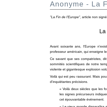
Anonyme - La F
"La Fin de l'Europe"
, article non sign
La 
Avant soixante ans, l'Europe n'exis
professeur américain, qui enseigne le
Ce savant que ses compatriotes, dit
sommités scientifiques de notre temp
violente et gigantesque explosion vol
Voilà qui est peu rassurant. Mais po
d'inquiétantes précisions.
« Voilà deux siècles que les f
les signes précurseurs indique
cet épouvantable événement.
« Le vieux monde disparaîtra so