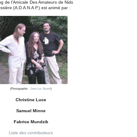
og de l'Amicale Des Amateurs de Nids
ssière (A.D.A.N.A.P.) est animé par :
(Photographie :
Jean-Luc Boutel
)
Christine Luce
Samuel Minne
Fabrice Mundzik
Liste des contributeurs