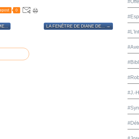
#Offe
epost
0
#Esp
E...
LA FENÊTRE DE DIANE DE... →
#L'In
#Ave
#Bib
#Rob
#J.-
#Syn
#Dét
#Jos