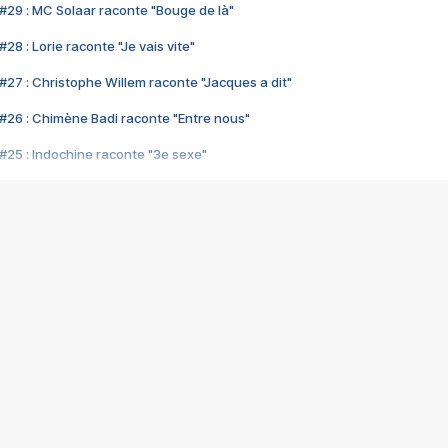
#29 : MC Solaar raconte "Bouge de là"
28 : Lorie raconte "Je vais vite"
#27 : Christophe Willem raconte "Jacques a dit"
#26 : Chimène Badi raconte "Entre nous"
#25 : Indochine raconte "3e sexe"
#24 : Zaho raconte "C'est chelou"
#23 : Patrick Bruel raconte "Au café des délices"
#22 : Kyo raconte "Le chemin"
#21 : Nolwenn Leroy raconte "Cassé"
#20 : Patrick Hernandez raconte "Born to be alive"
#19 : Lorie raconte "Près de moi"
#18 : Michael Jones raconte "A nos actes manqués" (avec Jean-Jacque
#17 : Khaled raconte "Aïcha"