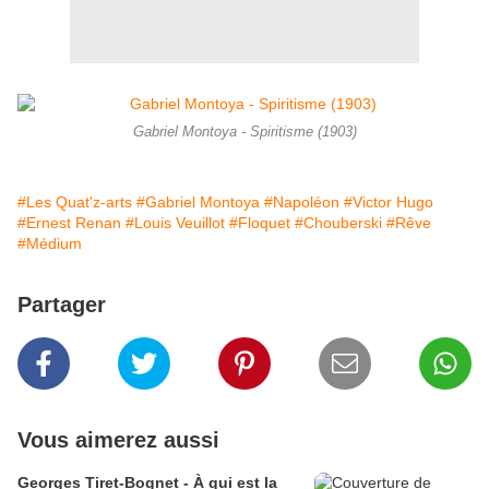
Gabriel Montoya - Spiritisme (1903)
#Les Quat'z-arts
#Gabriel Montoya
#Napoléon
#Victor Hugo
#Ernest Renan
#Louis Veuillot
#Floquet
#Chouberski
#Rêve
#Médium
Partager
Vous aimerez aussi
Georges Tiret-Bognet - À qui est la