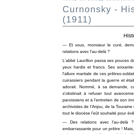
Curnonsky - His
(1911)
Hist
— Et vous, monsieur le curé, dem
relations avec l'au-delà ?
L'abbé Laurillon passa ses pouces da
yeux hardis et francs. Ses soixante-d
l'allure martiale de ces prêtres-soldat
cuirassiers pendant la guerre et éta
adorait. Nommé, à sa demande, curé
s'obstinait à refuser tout avancem
paroissiens et à l'entretien de son i
archivistes de l'Anjou, de la Touraine
tout le diocèse l'eût souhaité pour év
— Des relations avec l'au-delà ? 
embarrassante pour un prêtre ! Mais,