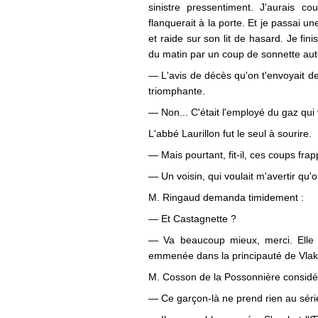
sinistre pressentiment. J'aurais co
flanquerait à la porte. Et je passai 
et raide sur son lit de hasard. Je fini
du matin par un coup de sonnette auto
— L'avis de décès qu'on t'envoyait de
triomphante.
— Non... C'était l'employé du gaz qui 
L'abbé Laurillon fut le seul à sourire.
— Mais pourtant, fit-il, ces coups fra
— Un voisin, qui voulait m'avertir qu'
M. Ringaud demanda timidement :
— Et Castagnette ?
— Va beaucoup mieux, merci. Elle a
emmenée dans la principauté de Vlak
M. Cosson de la Possonnière considér
— Ce garçon-là ne prend rien au sérieux