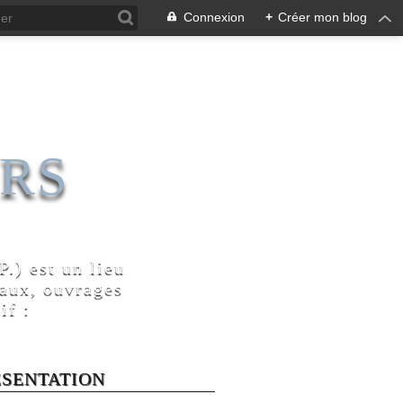
Connexion
+
Créer mon blog
RS
.) est un lieu
naux, ouvrages
if :
ÉSENTATION