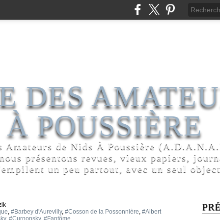
E DES AMATEU
 À POUSSIÈRE
s Amateurs de Nids À Poussière (A.D.A.N.A.P
 nous présentons revues, vieux papiers, jour
'empilent un peu partout, avec un seul object
ik
PR
que
,
#Barbey d'Aurevilly
,
#Cosson de la Possonnière
,
#Albert
sky
,
#Curnonsky
,
#Fantôme