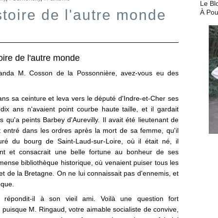
Le Bl
toire de l'autre monde
À Pou
oire de l'autre monde
anda M. Cosson de la Possonnière, avez-vous eu des
ns sa ceinture et leva vers le député d'Indre-et-Cher ses
ix ans n'avaient point courbe haute taille, et il gardait
s qu'a peints Barbey d'Aurevilly. Il avait été lieutenant de
it entré dans les ordres après la mort de sa femme, qu'il
 du bourg de Saint-Laud-sur-Loire, où il était né, il
ent et consacrait une belle fortune au bonheur de ses
mmense bibliothèque historique, où venaient puiser tous les
 et de la Bretagne. On ne lui connaissait pas d'ennemis, et
êque.
répondit-il à son vieil ami. Voilà une question fort
 puisque M. Ringaud, votre aimable socialiste de convive,