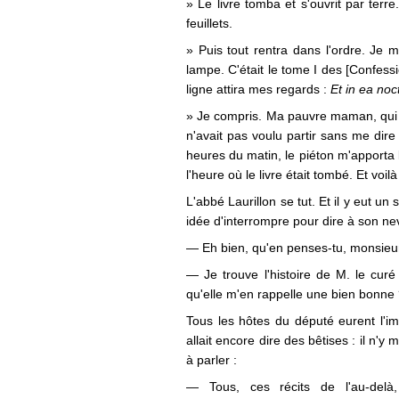
» Le livre tomba et s'ouvrit par terr
feuillets.
» Puis tout rentra dans l'ordre. Je m
lampe. C'était le tome I des [Confess
ligne attira mes regards :
Et in ea noc
» Je compris. Ma pauvre maman, qui 
n'avait pas voulu partir sans me dire 
heures du matin, le piéton m'apporta 
l'heure où le livre était tombé. Et voilà
L'abbé Laurillon se tut. Et il y eut u
idée d'interrompre pour dire à son ne
— Eh bien, qu'en penses-tu, monsieur
— Je trouve l'histoire de M. le curé t
qu'elle m'en rappelle une bien bonne
Tous les hôtes du député eurent l'im
allait encore dire des bêtises : il n'
à parler :
— Tous, ces récits de l'au-delà,