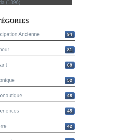
TÉGORIES
icipation Ancienne
94
mour
81
ant
68
onique
52
ronautique
48
eriences
45
rre
42