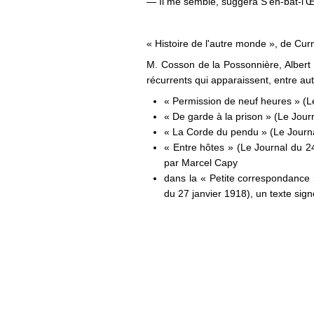
— Il me semble, suggéra S'en-bat-l'Œ
« Histoire de l'autre monde », de Curn
M. Cosson de la Possonnière, Albert M
récurrents qui apparaissent, entre aut
« Permission de neuf heures » (Le
« De garde à la prison » (Le Jour
« La Corde du pendu » (Le Journa
« Entre hôtes » (Le Journal du 24
par Marcel Capy
dans la « Petite correspondance »
du 27 janvier 1918), un texte si