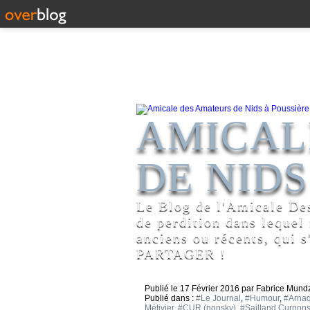
AMICAL
DE NIDS
Le Blog de l'Amicale De
de perdition dans lequel
anciens ou récents, qui s
PARTAGER !
Publié le
17 Février 2016
par Fabrice Mundz
Publié dans :
#Le Journal
,
#Humour
,
#Arna
Métivier
,
#CUR (nonsky)
,
#Sailland Curnon