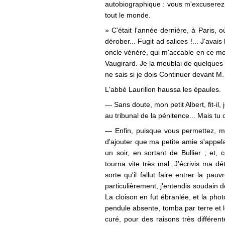
autobiographique : vous m'excuserez
tout le monde.
» C'était l'année dernière, à Paris, o
dérober... Fugit ad salices !... J'av
oncle vénéré, qui m'accable en ce m
Vaugirard. Je la meublai de quelques r
ne sais si je dois Continuer devant M. 
L'abbé Laurillon haussa les épaules.
— Sans doute, mon petit Albert, fit-il,
au tribunal de la pénitence... Mais tu o
— Enfin, puisque vous permettez, mons
d'ajouter que ma petite amie s'appelai
un soir, en sortant de Bullier ; et, 
tourna vite très mal. J'écrivis ma d
sorte qu'il fallut faire entrer la pauv
particulièrement, j'entendis soudain 
La cloison en fut ébranlée, et la pho
pendule absente, tomba par terre et l
curé, pour des raisons très différe