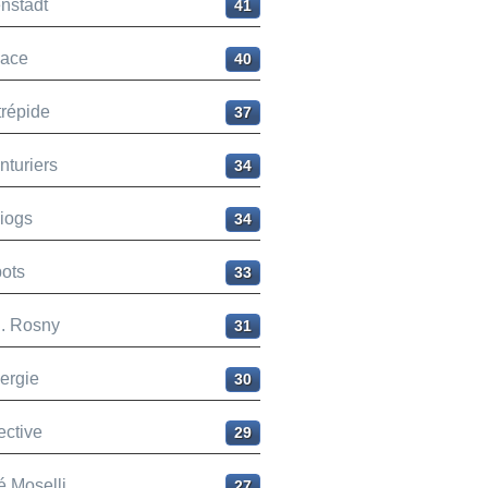
nstadt
41
ace
40
trépide
37
nturiers
34
liogs
34
ots
33
H. Rosny
31
ergie
30
ective
29
é Moselli
27