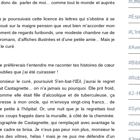
#Offe
 donc de. parler de moi... comme tout le monde et auprès
#Esp
ù je poursuivais cette licence ès lettres qui s'obstine à se
ais loué sur la maigre pension que veut bien m'accorder mon
#L'In
oment de regards furibonds, une modeste chambre rue de
omans, d'affiches illustrées et d'une petite amie... Mais je
le curé.
#Ave
#Bib
 je préférerais t'entendre me raconter tes histoires de cœur
ublies que j'ai été cuirassier !
#Rob
ieur le curé, poursuivit S'en-bat-l'Œil, j'aurai le regret
t Castagnette... on n'a jamais su pourquoi. Elle prit froid,
#J.-
comme elle était fille d'alcoolique et de tuberculeuse, ça
étresse à mon oncle, qui m'envoya vingt-cinq francs... de
#Syn
re petite à l'hôpital. Or, une nuit que je la regrettais tout
des coups frappés dans la muraille, à côté de la cheminée.
tographie de Castagnette, qui remplaçait avec avantage la
#Dét
e cadre se brisa. Je n'eus pas peur non plus, monsieur le
ntes des vôtres, hélas ! mais je ne pus me défendre d'un
#Jos