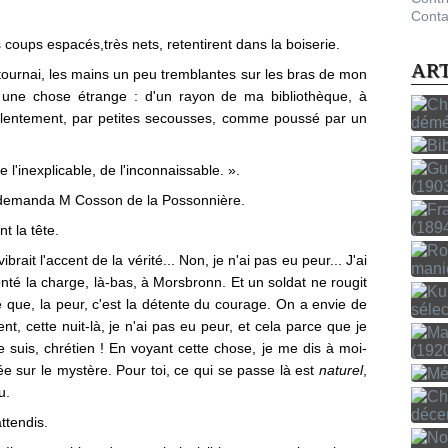
Conta
s coups espacés,très nets, retentirent dans la boiserie.
AR
tournai, les mains un peu tremblantes sur les bras de mon
ment une chose étrange : d'un rayon de ma bibliothèque, à
 lentement, par petites secousses, comme poussé par un
de l'inexplicable, de l'inconnaissable. ».
? demanda M Cosson de la Possonnière.
t la tête.
brait l'accent de la vérité... Non, je n'ai pas eu peur... J'ai
onté la charge, là-bas, à Morsbronn. Et un soldat ne rougit
e que, la peur, c'est la détente du courage. On a envie de
t, cette nuit-là, je n'ai pas eu peur, et cela parce que je
 suis, chrétien ! En voyant cette chose, je me dis à moi-
ée sur le mystère. Pour toi, ce qui se passe là est
naturel
,
u.
attendis.