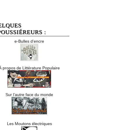
ELQUES
OUSSIÉREURS :
e-Bulles d’encre
À propos de Littérature Populaire
Sur l’autre face du monde
Les Moutons électriques