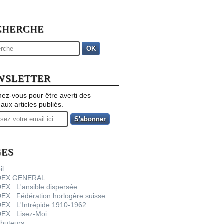
CHERCHE
OK
WSLETTER
ez-vous pour être averti des
aux articles publiés.
GES
il
NDEX GENERAL
DEX : L'ansible dispersée
DEX : Fédération horlogère suisse
DEX : L'Intrépide 1910-1962
DEX : Lisez-Moi
ibuteurs