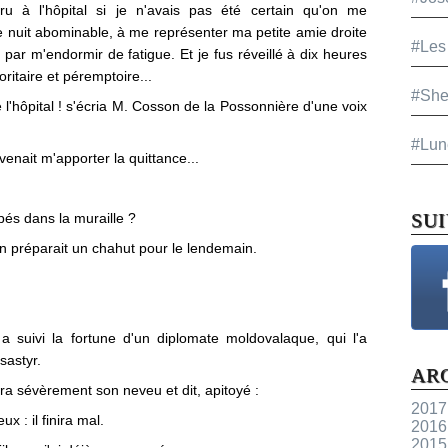
uru à l'hôpital si je n'avais pas été certain qu'on me
une nuit abominable, à me représenter ma petite amie droite
#Les
s par m'endormir de fatigue. Et je fus réveillé à dix heures
ritaire et péremptoire...
#She
 l'hôpital ! s'écria M. Cosson de la Possonnière d'une voix
#Lun
venait m'apporter la quittance...
SU
ppés dans la muraille ?
on préparait un chahut pour le lendemain.
 suivi la fortune d'un diplomate moldovalaque, qui l'a
sastyr.
AR
a sévèrement son neveu et dit, apitoyé :
2017
 : il finira mal.
2016
2015