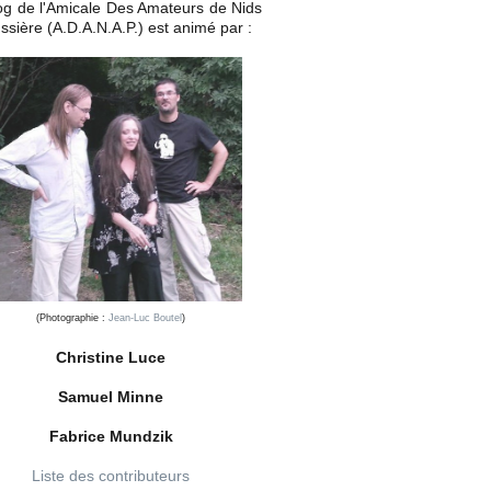
og de l'Amicale Des Amateurs de Nids
ssière (A.D.A.N.A.P.) est animé par :
(Photographie :
Jean-Luc Boutel
)
Christine Luce
Samuel Minne
Fabrice Mundzik
Liste des contributeurs