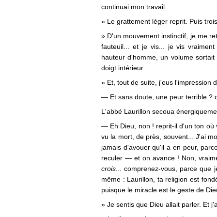
continuai mon travail.
» Le grattement léger reprit. Puis troi
» D'un mouvement instinctif, je me re
fauteuil... et je vis... je vis vrai
hauteur d'homme, un volume sortait
doigt intérieur.
» Et, tout de suite, j'eus l'impression 
— Et sans doute, une peur terrible 
L'abbé Laurillon secoua énergiquemen
— Eh Dieu, non ! reprit-il d'un ton où vi
vu la mort, de près, souvent... J'ai m
jamais d'avouer qu'il a en peur, parc
reculer — et on avance ! Non, vraimen
crois
... comprenez-vous, parce que je
même : Laurillon, ta religion est fond
puisque le miracle est le geste de Die
» Je sentis que Dieu allait parler. Et j'