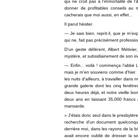
qui ne croit pas à l'immortalité de l
donner de profitables conseils au 
cacherais que moi aussi, en effet...
Il parut hésiter.
— Je sais bien, reprit-il, que je m'e
qui ne, fait pas précisément profession
D'un geste déférent, Albert Métivier
mystère, et subsidiairement de son in
— Enfin... voilà ! commença l'abbé L
mais je m'en souviens comme d'hier. T
les nuits d'ailleurs, à travailler dans
grande galerie dont les cinq fenêtre
deux heures déjà, et notre vieille bo
deux ans en laissant 35,000 francs
mansarde.
» J'étais donc seul dans le presbytèr
recherche d'un document quelconq
derrière moi, dans les rayons de la 
avait encore oublié de dresser la s