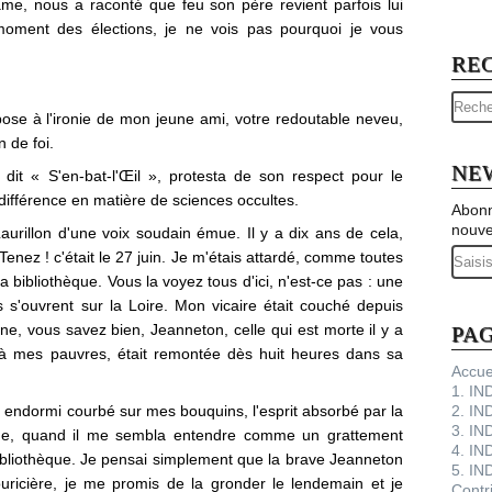
'âme, nous a raconté que feu son père revient parfois lui
moment des élections, je ne vois pas pourquoi je vous
RE
xpose à l'ironie de mon jeune ami, votre redoutable neveu,
 de foi.
NE
, dit « S'en-bat-l'Œil », protesta de son respect pour le
différence en matière de sciences occultes.
Abonn
nouve
aurillon d'une voix soudain émue. Il y a dix ans de cela,
Email
enez ! c'était le 27 juin. Je m'étais attardé, comme toutes
 ma bibliothèque. Vous la voyez tous d'ici, n'est-ce pas : une
s s'ouvrent sur la Loire. Mon vicaire était couché depuis
nne, vous savez bien, Jeanneton, celle qui est morte il y a
PA
 à mes pauvres, était remontée dès huit heures dans sa
Accue
1. I
e endormi courbé sur mes bouquins, l'esprit absorbé par la
2. IN
3. IN
ue, quand il me sembla entendre comme un grattement
4. IN
bibliothèque. Je pensai simplement que la brave Jeanneton
5. IN
ouricière, je me promis de la gronder le lendemain et je
Contr