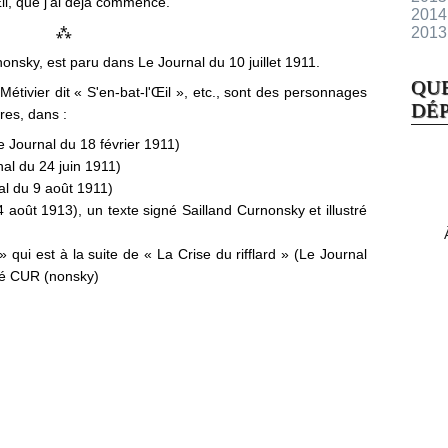
il, que j'ai déjà commencé.
2014
⁂
2013
onsky, est paru dans Le Journal du 10 juillet 1911.
QU
étivier dit « S'en-bat-l'Œil », etc., sont des personnages
DÉP
res, dans :
 Journal du 18 février 1911)
nal du 24 juin 1911)
l du 9 août 1911)
 août 1913), un texte signé Sailland Curnonsky et illustré
 qui est à la suite de « La Crise du rifflard » (Le Journal
gné CUR (nonsky)