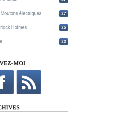
 Moutons électriques
27
rlock Holmes
25
e
23
IVEZ-MOI
CHIVES