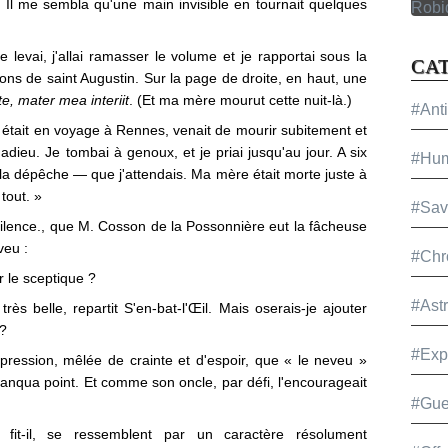
e. Il me sembla qu'une main invisible en tournait quelques
e levai, j'allai ramasser le volume et je rapportai sous la
CA
ions de saint Augustin. Sur la page de droite, en haut, une
te, mater mea interiit
. (Et ma mère mourut cette nuit-là.)
#Ant
était en voyage à Rennes, venait de mourir subitement et
adieu. Je tombai à genoux, et je priai jusqu'au jour. A six
#Hu
la dépêche — que j'attendais. Ma mère était morte juste à
 tout. »
#Sav
n silence., que M. Cosson de la Possonnière eut la fâcheuse
veu :
#Chr
 le sceptique ?
#Ast
rès belle, repartit S'en-bat-l'Œil. Mais oserais-je ajouter
 ?
#Exp
pression, mêlée de crainte et d'espoir, que « le neveu »
y manqua point. Et comme son oncle, par défi, l'encourageait
#Gue
 fit-il, se ressemblent par un caractère résolument