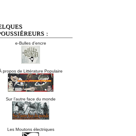
ELQUES
OUSSIÉREURS :
e-Bulles d’encre
À propos de Littérature Populaire
Sur l’autre face du monde
Les Moutons électriques