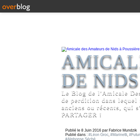
AMICAL
DE NIDS
Le Blog de l'Amicale De
de perdition dans lequel
anciens ou récents, qui s
PARTAGER !
Publié le
8 Juin 2016
par Fabrice Mundzik
Publié dans :
#Léon Groc
,
#Marinetti
,
#Futu
#Alphonse Séché