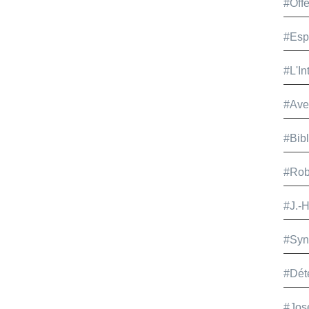
#Offe
#Esp
#L'In
#Ave
#Bib
#Rob
#J.-
#Syn
#Dét
#Jos