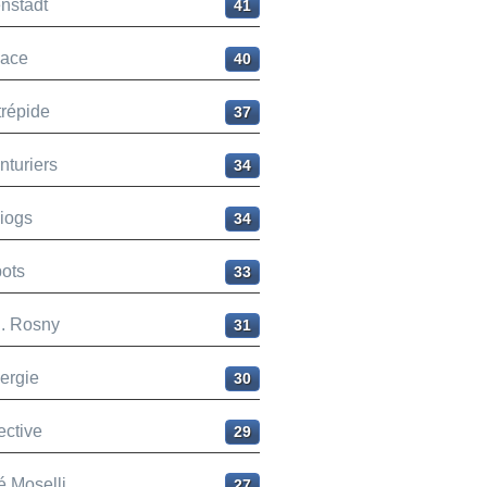
nstadt
41
ace
40
trépide
37
nturiers
34
liogs
34
ots
33
H. Rosny
31
ergie
30
ective
29
é Moselli
27