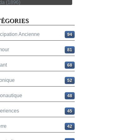
TÉGORIES
icipation Ancienne
94
mour
81
ant
68
onique
52
ronautique
48
eriences
45
rre
42