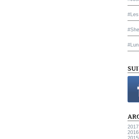
#Les
#She
#Lun
SU
AR
2017
2016
2015