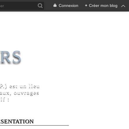
Connexion
+
Créer mon blog
RS
.) est un lieu
naux, ouvrages
if :
ÉSENTATION