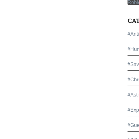
CA
#Ant
#Hu
#Sav
#Chr
#Ast
#Exp
#Gue