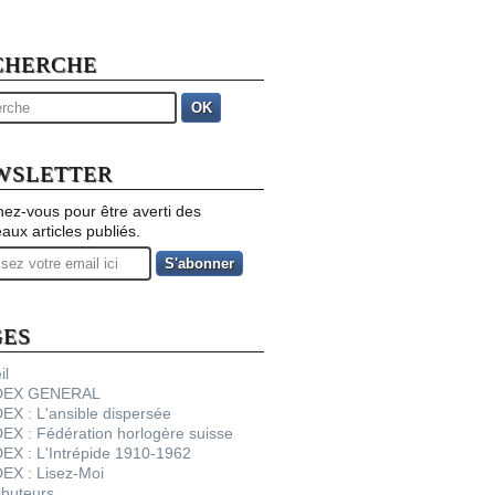
CHERCHE
OK
WSLETTER
ez-vous pour être averti des
aux articles publiés.
GES
il
NDEX GENERAL
DEX : L'ansible dispersée
DEX : Fédération horlogère suisse
DEX : L'Intrépide 1910-1962
DEX : Lisez-Moi
ibuteurs