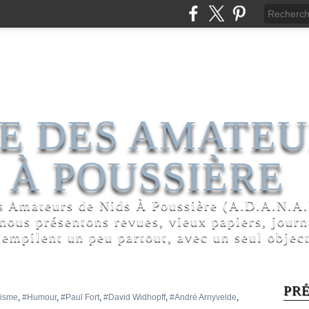
E DES AMATEU
 À POUSSIÈRE
s Amateurs de Nids À Poussière (A.D.A.N.A.P
 nous présentons revues, vieux papiers, jour
'empilent un peu partout, avec un seul object
PR
risme
,
#Humour
,
#Paul Fort
,
#David Widhopff
,
#André Arnyvelde
,