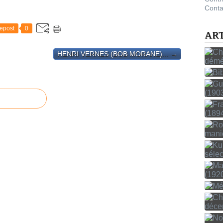
Conta
epost
0
AR
HENRI VERNES (BOB MORANE)... →