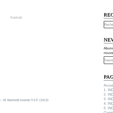
RE
Publicité
NE
Abonn
nouve
Email
PA
Accue
1. I
2. IN
3. IN
4. IN
5. IN
Contr