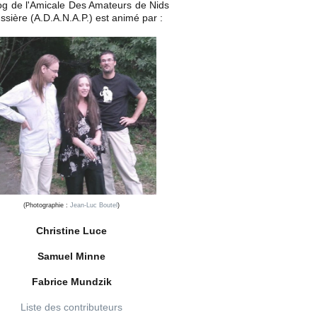
og de l'Amicale Des Amateurs de Nids
ssière (A.D.A.N.A.P.) est animé par :
(Photographie :
Jean-Luc Boutel
)
Christine Luce
Samuel Minne
Fabrice Mundzik
Liste des contributeurs