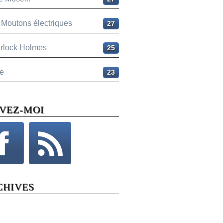
 Moutons électriques
27
rlock Holmes
25
e
23
IVEZ-MOI
CHIVES