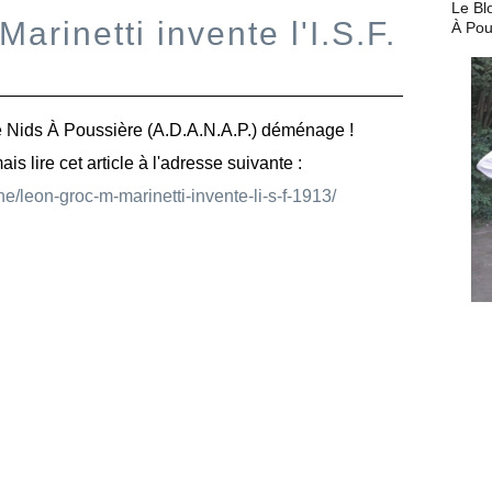
Le Bl
arinetti invente l'I.S.F.
À Pou
 Nids À Poussière (A.D.A.N.A.P.) déménage !
 lire cet article à l'adresse suivante :
ne/leon-groc-m-marinetti-invente-li-s-f-1913/