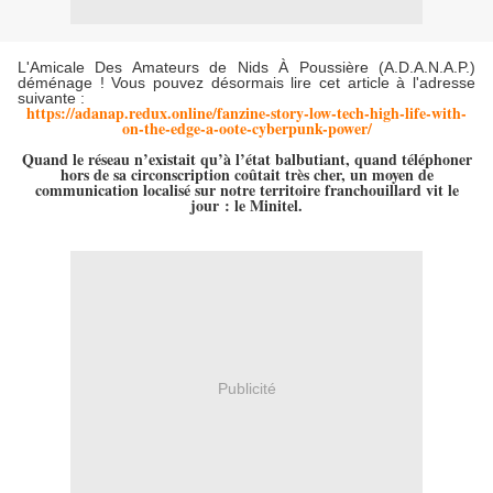
L'Amicale Des Amateurs de Nids À Poussière (A.D.A.N.A.P.)
déménage ! Vous pouvez désormais lire cet article à l'adresse
suivante :
https://adanap.redux.online/fanzine-story-low-tech-high-life-with-
on-the-edge-a-oote-cyberpunk-power/
Quand le réseau n’existait qu’à l’état balbutiant, quand téléphoner
hors de sa circonscription coûtait très cher, un moyen de
communication localisé sur notre territoire franchouillard vit le
jour : le Minitel.
Publicité