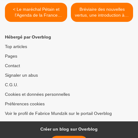
< Le maréchal Pétain et
Bréviaire des nouvelles
l'Agenda de la France
vertus, une introduction à la
Nouvelle : un imprimé de
joie d’exister par André
1941, des impressions en
Arnyvelde >
2016
Hébergé par Overblog
Top articles
Pages
Contact
Signaler un abus
C.G.U.
Cookies et données personnelles
Préférences cookies
Voir le profil de Fabrice Mundzik sur le portail Overblog
Créer un blog sur Overblog