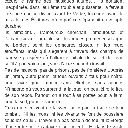
cœurs le rythme des musiques futures… ils portaient
inexprimée, dans leur âme trouble et puissante, la ferveur
créatrice qui fut divine avant le Verbe, féconde avant le
miracle, des Écritures, où le poème s’épanouit en volupté
durable.
Ils aimaient… L’amoureux cherchait l’amoureuse et
l’amant suivait l’amante sur les routes promeneuses que
ne bordent point les demeures closes, ni les murs
étouffants, mais qui s’égarent à travers des champs de
paresse prospère où l’alliance initiale du sel et de l’eau
suffit à pourvoir à tout, sans l’âcre sueur du travail.
Pas de maisons, pas de prisons, pas de frontières… Après
un jardin, autre jardin, et tous ouverts à tous pour naître,
pour vivre, pour mourir sans effort et sans agonie.
N’importe où vous surprend la fatigue, on peut élire le lieu
de son repos. Partout, on a tout à sa portée pour la faim,
pour la soif, pour le sommeil.
Ceux qui s’en vont ne laissent nulle part la trace de leur
tombe… Ni les morts, ni les vivants ne font de poussière
sous les eaux… L’hiver n’a pas besoin de feu, ni la vierge
d’une robe, ni le cadavre d’un linceul… Et dans le vaste