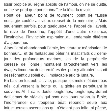
loisir propice au règne absolu de l’amour, on ne se quitte,
on ne se perd que pour connaître la fête du revoir.
Point de labeur, point de tourment, point de fausse
nostalgie coulée au vieux creuset de la mémoire… Mais
seulement parfois, pour quelques-uns, l’appel de l’avenir,
le rêve de l’inconnu, l’appétit d’une autre existence,
l’instinctive, l’invincible aspiration au lendemain différent
d’aujourd’hui.
Alors l’ami abandonnait l’amie, les heureux méprisaient le
bonheur… et de fantasques pèlerins insatisfaits du demi-
jour des profondeurs marines, las de la perpétuelle
caresse de l’onde, montaient farouchement vers les
rivages limoneux des premières îles pour y affronter l’esprit
desséchant du soleil ou l’implacable aridité lunaire.
En bas, on les oubliait vite, puisque les mots n’étaient pas
nés, qui versent la honte ou la gloire en perpétuant le
souvenir. Ah ! sans doute longtemps, longtemps, durant
des amas de siècles qui sont des jours selon la Bible,
l’indifférence du troupeau béat répondit seule aux
infructueuses ascensions qui n’étaient pas folie, ni péché,