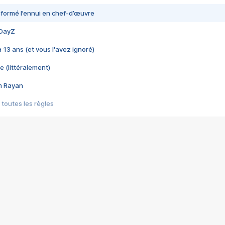
nsformé l’ennui en chef-d’œuvre
 DayZ
 a 13 ans (et vous l'avez ignoré)
e (littéralement)
im Rayan
 toutes les règles
s les jeux vidéo
us choquant de Rockstar ? - Le scandale BULLY
e plus moche de Steam
du RÊVE tourne au CAUCHEMAR
pendant 8 heures
it… à tort