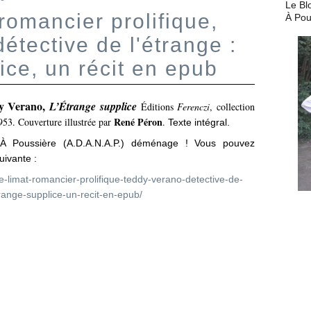
Le Bl
romancier prolifique,
À Pou
étective de l'étrange :
ice, un récit en epub
dy Verano,
L’Étrange supplice
Éditions
Ferenczi
, collection
René Péron
53. Couverture illustrée par
.
Texte intégral.
À Poussière (A.D.A.N.A.P.) déménage ! Vous pouvez
uivante :
e-limat-romancier-prolifique-teddy-verano-detective-de-
trange-supplice-un-recit-en-epub/