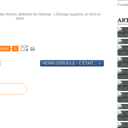
Conta
AR
epost
0
HENRI GÉROULE - C'ÉTAIT... →