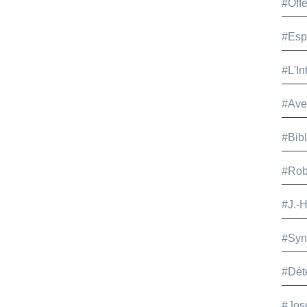
#Offe
#Esp
#L'In
#Ave
#Bib
#Rob
#J.-
#Syn
#Dét
#Jos