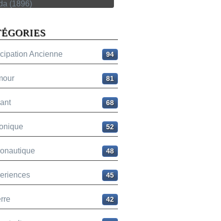
TÉGORIES
icipation Ancienne
94
mour
81
ant
68
onique
52
ronautique
48
eriences
45
rre
42