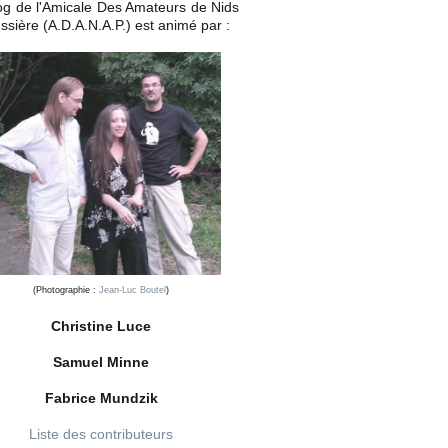
og de l'Amicale Des Amateurs de Nids
ssière (A.D.A.N.A.P.) est animé par :
(Photographie :
Jean-Luc Boutel
)
Christine Luce
Samuel Minne
Fabrice Mundzik
Liste des contributeurs