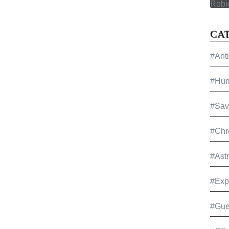
CA
#Ant
#Hu
#Sav
#Chr
#Ast
#Exp
#Gue