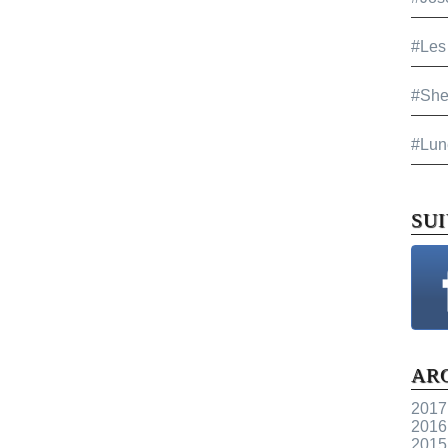
#Les
#She
#Lun
SU
AR
2017
2016
2015