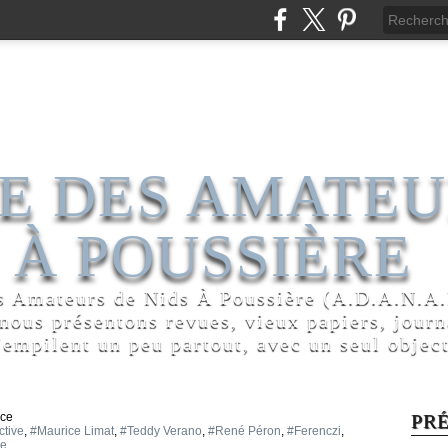
E DES AMATEU
 À POUSSIÈRE
s Amateurs de Nids À Poussière (A.D.A.N.A.P
 nous présentons revues, vieux papiers, jour
'empilent un peu partout, avec un seul object
uce
PR
ctive
,
#Maurice Limat
,
#Teddy Verano
,
#René Péron
,
#Ferenczi
,
re