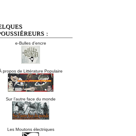
ELQUES
OUSSIÉREURS :
e-Bulles d’encre
À propos de Littérature Populaire
Sur l’autre face du monde
Les Moutons électriques