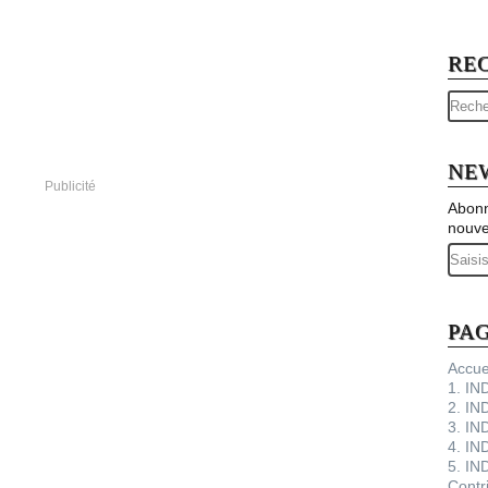
RE
NE
Publicité
Abonn
nouve
Email
PA
Accue
1. I
2. IN
3. IN
4. IN
5. IN
Contr