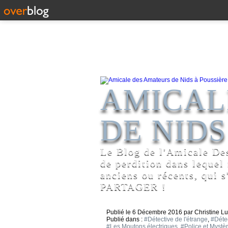
AMICAL
DE NIDS
Le Blog de l'Amicale De
de perdition dans lequel
anciens ou récents, qui s
PARTAGER !
Publié le
6 Décembre 2016
par Christine L
Publié dans :
#Détective de l'étrange
,
#Déte
#Les Moutons électriques
,
#Police et Mystè