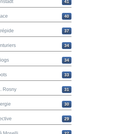
nstadt
41
ace
40
trépide
37
nturiers
34
liogs
34
ots
33
H. Rosny
31
ergie
30
ective
29
é Moselli
27