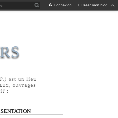
Connexion
+
Créer mon blog
RS
.) est un lieu
naux, ouvrages
if :
ÉSENTATION