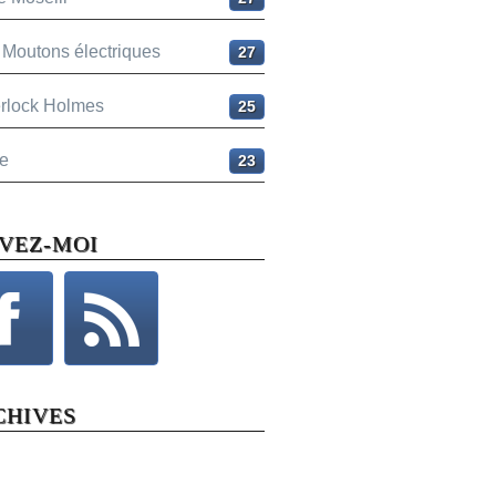
 Moutons électriques
27
rlock Holmes
25
e
23
IVEZ-MOI
CHIVES