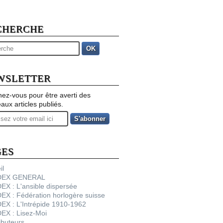
CHERCHE
OK
WSLETTER
ez-vous pour être averti des
aux articles publiés.
GES
il
NDEX GENERAL
DEX : L'ansible dispersée
DEX : Fédération horlogère suisse
DEX : L'Intrépide 1910-1962
DEX : Lisez-Moi
ibuteurs