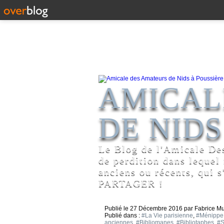
AMICAL
DE NIDS
Le Blog de l'Amicale De
de perdition dans lequel
anciens ou récents, qui s
PARTAGER !
Publié le
27 Décembre 2016
par Fabrice M
Publié dans :
#La Vie parisienne
,
#Ménippe
anciennes
,
#Bibliomanes
,
#Bibliotaphes
,
#S