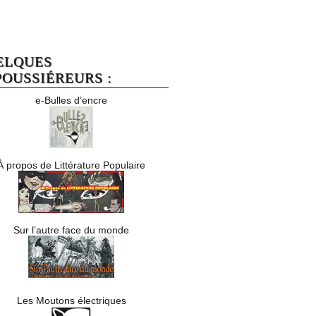
ELQUES
OUSSIÉREURS :
e-Bulles d’encre
À propos de Littérature Populaire
Sur l’autre face du monde
Les Moutons électriques