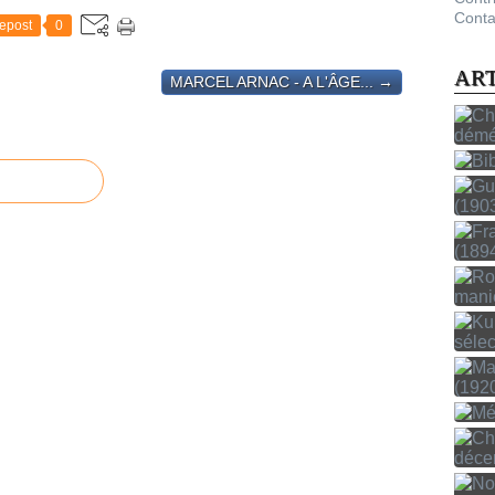
Conta
epost
0
AR
MARCEL ARNAC - A L'ÂGE... →