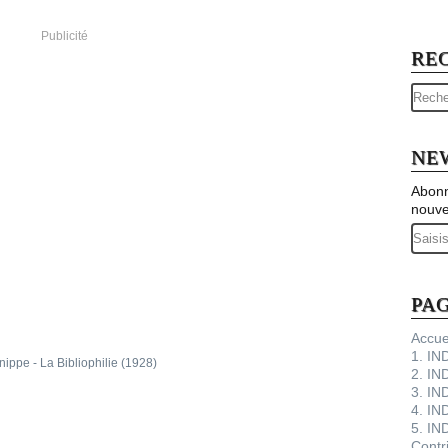
Publicité
RE
NE
Abonn
nouve
Email
PA
Accue
1. I
2. IN
3. IN
4. IN
5. IN
Contr