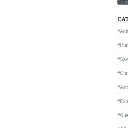
CA
#Ant
#Hu
#Sav
#Chr
#Ast
#Exp
#Gue