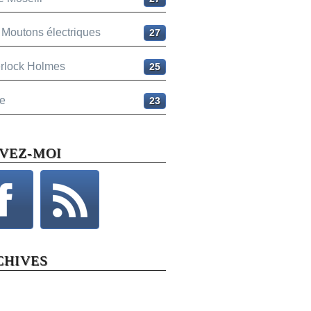
 Moutons électriques
27
rlock Holmes
25
e
23
IVEZ-MOI
CHIVES