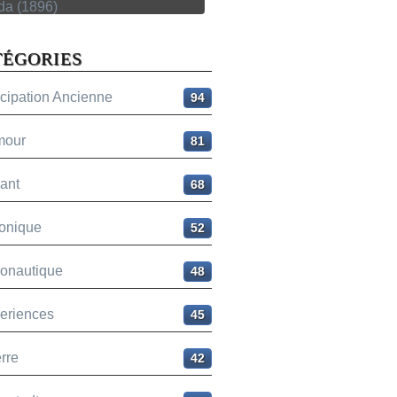
TÉGORIES
icipation Ancienne
94
mour
81
ant
68
onique
52
ronautique
48
eriences
45
rre
42