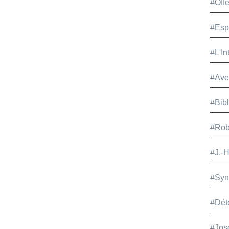
#Offe
#Esp
#L'In
#Ave
#Bib
#Rob
#J.-
#Syn
#Dét
#Jos