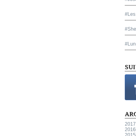
#Les
#She
#Lun
SU
AR
2017
2016
2015