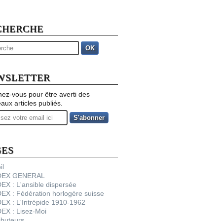
CHERCHE
OK
WSLETTER
ez-vous pour être averti des
aux articles publiés.
GES
il
NDEX GENERAL
DEX : L'ansible dispersée
DEX : Fédération horlogère suisse
DEX : L'Intrépide 1910-1962
DEX : Lisez-Moi
ibuteurs