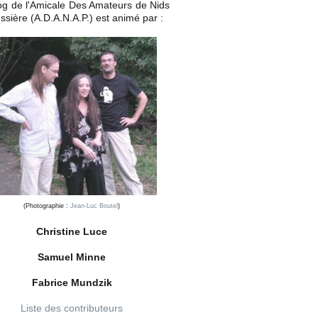
og de l'Amicale Des Amateurs de Nids
ssière (A.D.A.N.A.P.) est animé par :
(Photographie :
Jean-Luc Boutel
)
Christine Luce
Samuel Minne
Fabrice Mundzik
Liste des contributeurs