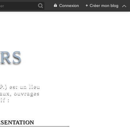
Connexion
+
Créer mon blog
RS
.) est un lieu
naux, ouvrages
if :
ÉSENTATION