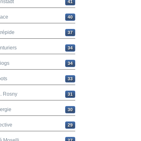
nstadt
41
ace
40
trépide
37
nturiers
34
liogs
34
ots
33
H. Rosny
31
ergie
30
ective
29
é Moselli
27