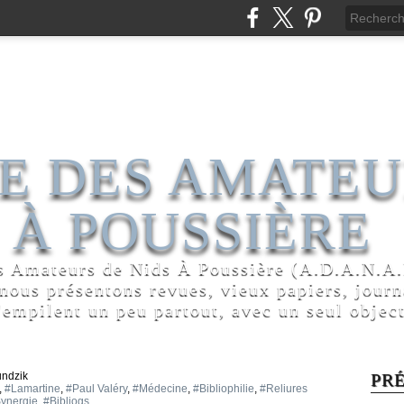
E DES AMATEU
 À POUSSIÈRE
s Amateurs de Nids À Poussière (A.D.A.N.A.P
 nous présentons revues, vieux papiers, jour
'empilent un peu partout, avec un seul object
undzik
PR
,
#Lamartine
,
#Paul Valéry
,
#Médecine
,
#Bibliophilie
,
#Reliures
ynergie
,
#Bibliogs