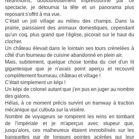
Néanmoins, douloureusement impressionné par ce
spectacle, je détournai la tête et un panorama plus
reposant s'offrit à ma vue.
C'était un joli village au milieu des champs. Dans la
prairie, paissaient des animaux domestiques, cependant
qu'un coq, plus grand que l'église, picorait sur le haut du
clocher.
Un château élevait dans le lointain ses tours crénelées à
côté d'un fourneau de cuisine abandonné en plein air.
Mais, subitement, quelque chose tomba du ciel d'un lit
gigantesque que je n'avais point aperçu et recouvrit
complètement fourneau, château et village !
C'était simplement un képi !
Un képi de colonel autant que j'en pus en juger au nombre
des galons.
Hélas, à ce moment précis survint un tramway à traction
mécanique qui culbuta sur la visière.
Nombre de voyageurs se rompirent les reins en tombant
de l'impériale et je m'aperçus avec stupeur que,
jusqu'alors, ces malheureux étaient immobilisés sur les
banquettes par de longues pointes acérées qui leur