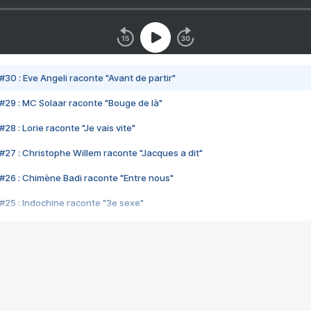
#30 : Eve Angeli raconte "Avant de partir"
#29 : MC Solaar raconte "Bouge de là"
28 : Lorie raconte "Je vais vite"
#27 : Christophe Willem raconte "Jacques a dit"
#26 : Chimène Badi raconte "Entre nous"
#25 : Indochine raconte "3e sexe"
#24 : Zaho raconte "C'est chelou"
#23 : Patrick Bruel raconte "Au café des délices"
#22 : Kyo raconte "Le chemin"
#21 : Nolwenn Leroy raconte "Cassé"