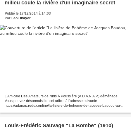
milieu coule la rivière d'un imaginaire secret
Publié le 17/12/2014 à 14:03
Par
Leo Dhayer
L'Amicale Des Amateurs de Nids À Poussière (A.D.A.N.A.P.) déménage !
Vous pouvez désormais lire cet article à l'adresse suivante :
https://adanap.redux.online/la-lisiere-de-boheme-de-jacques-baudou-au-
milieu-coule-la-riviere-dun-imaginaire-secret/ La...
Louis-Frédéric Sauvage "La Bombe" (1910)