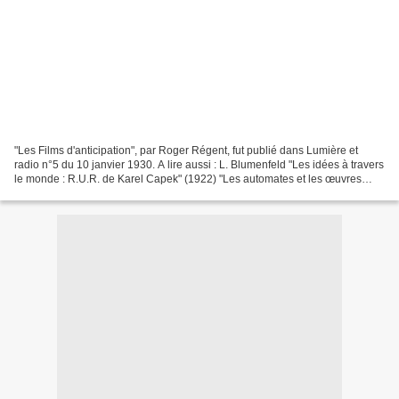
"Les Films d'anticipation", par Roger Régent, fut publié dans Lumière et
radio n°5 du 10 janvier 1930. A lire aussi : L. Blumenfeld "Les idées à travers
le monde : R.U.R. de Karel Capek" (1922) "Les automates et les œuvres
d'imagination", par Alfred Chapuis...