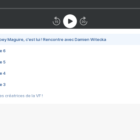
bey Maguire, c'est lui ! Rencontre avec Damien Witecka
e 6
e 5
e 4
e 3
s créatrices de la VF !
e 2
e 1
e Mektoub My Love arrive enfin ! Rencontre avec Shaïn Boumedine et Sal