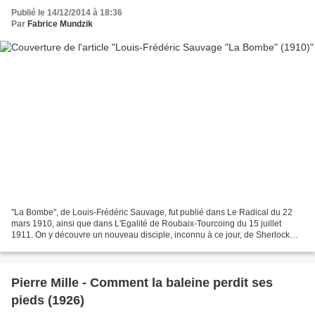
Publié le 14/12/2014 à 18:36
Par
Fabrice Mundzik
"La Bombe", de Louis-Frédéric Sauvage, fut publié dans Le Radical du 22
mars 1910, ainsi que dans L'Egalité de Roubaix-Tourcoing du 15 juillet
1911. On y découvre un nouveau disciple, inconnu à ce jour, de Sherlock
Holmes... A moins que... Un disciple,...
Pierre Mille - Comment la baleine perdit ses
pieds (1926)