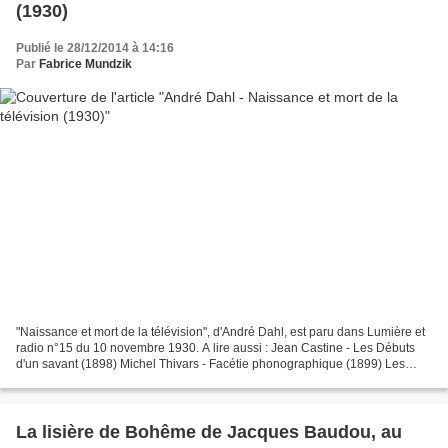
(1930)
Publié le 28/12/2014 à 14:16
Par
Fabrice Mundzik
"Naissance et mort de la télévision", d'André Dahl, est paru dans Lumière et
radio n°15 du 10 novembre 1930. A lire aussi : Jean Castine - Les Débuts
d'un savant (1898) Michel Thivars - Facétie phonographique (1899) Les
nouvelles inventions de La Gazette...
La lisière de Bohême de Jacques Baudou, au