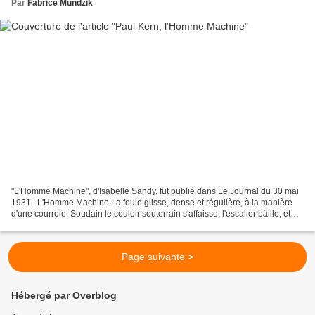
Par
Fabrice Mundzik
"L'Homme Machine", d'Isabelle Sandy, fut publié dans Le Journal du 30 mai
1931 : L'Homme Machine La foule glisse, dense et régulière, à la manière
d'une courroie. Soudain le couloir souterrain s'affaisse, l'escalier bâille, et
tout au fond vrombit le...
Page suivante >
Hébergé par Overblog