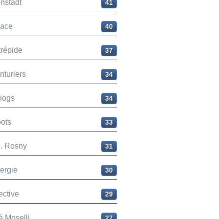
nstadt
41
ace
40
trépide
37
nturiers
34
liogs
34
ots
33
H. Rosny
31
ergie
30
ective
29
é Moselli
27