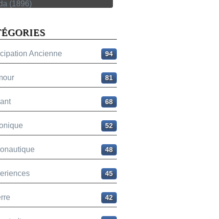
TÉGORIES
icipation Ancienne
94
mour
81
ant
68
onique
52
ronautique
48
eriences
45
rre
42