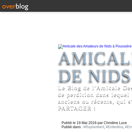
AMICAL
DE NIDS
Le Blog de l'Amicale De
de perdition dans lequel
anciens ou récents, qui s
PARTAGER !
Publié le
19 Mai 2016
par Christine Luce
Publié dans :
#Raylambert
,
#Enfantina
,
#Er