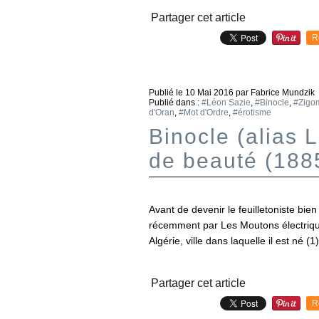
Partager cet article
R
Publié le
10 Mai 2016
par Fabrice Mundzik
Publié dans :
#Léon Sazie
,
#Binocle
,
#Zigo
d'Oran
,
#Mot d'Ordre
,
#érotisme
Binocle (alias 
de beauté (188
Avant de devenir le feuilletoniste bie
récemment par Les Moutons électriques
Algérie, ville dans laquelle il est né (1).
Partager cet article
R