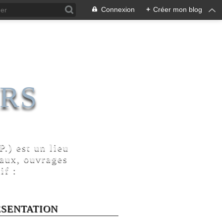
Connexion
+
Créer mon blog
RS
.) est un lieu
naux, ouvrages
if :
ÉSENTATION