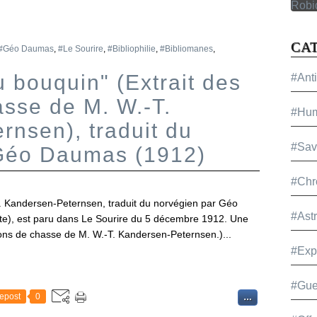
CA
#Géo Daumas
,
#Le Sourire
,
#Bibliophilie
,
#Bibliomanes
,
 bouquin" (Extrait des
#Ant
asse de M. W.-T.
#Hu
rnsen), traduit du
#Sav
 Géo Daumas (1912)
#Chr
. Kandersen-Peternsen, traduit du norvégien par Géo
#Ast
xte), est paru dans Le Sourire du 5 décembre 1912. Une
ions de chasse de M. W.-T. Kandersen-Peternsen.)...
#Exp
#Gue
epost
0
…