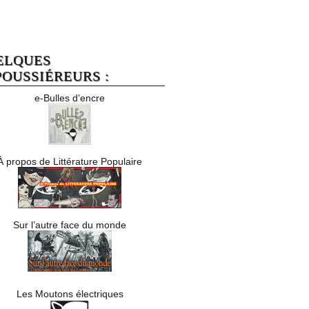
ELQUES
OUSSIÉREURS :
e-Bulles d’encre
À propos de Littérature Populaire
Sur l’autre face du monde
Les Moutons électriques