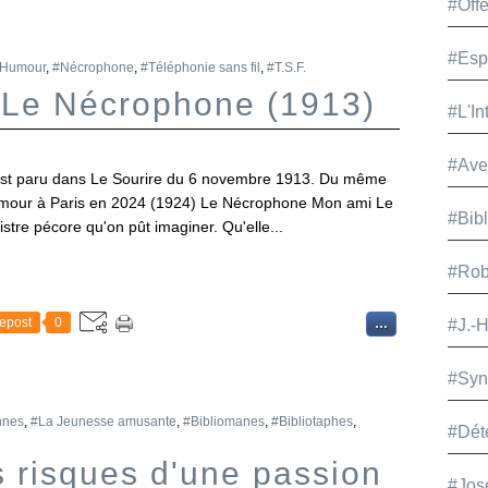
#Offe
#Esp
Humour
,
#Nécrophone
,
#Téléphonie sans fil
,
#T.S.F.
 Le Nécrophone (1913)
#L'In
#Ave
est paru dans Le Sourire du 6 novembre 1913. Du même
L'Amour à Paris en 2024 (1924) Le Nécrophone Mon ami Le
#Bib
istre pécore qu'on pût imaginer. Qu'elle...
#Rob
epost
0
…
#J.-
#Syn
nnes
,
#La Jeunesse amusante
,
#Bibliomanes
,
#Bibliotaphes
,
#Dét
s risques d'une passion
#Jos