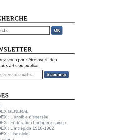
CHERCHE
OK
WSLETTER
ez-vous pour être averti des
aux articles publiés.
GES
il
NDEX GENERAL
DEX : L'ansible dispersée
DEX : Fédération horlogère suisse
DEX : L'Intrépide 1910-1962
DEX : Lisez-Moi
ibuteurs