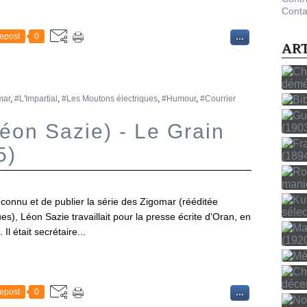
Conta
epost
0
…
AR
mar
,
#L'Impartial
,
#Les Moutons électriques
,
#Humour
,
#Courrier
Léon Sazie) - Le Grain
5)
n connu et de publier la série des Zigomar (rééditée
), Léon Sazie travaillait pour la presse écrite d'Oran, en
 Il était secrétaire...
epost
0
…