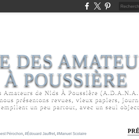
E DES AMATEU
 À POUSSIÈRE
s Amateurs de Nids À Poussière (A.D.A.N.A.P
 nous présentons revues, vieux papiers, jour
'empilent un peu partout, avec un seul object
PR
nest Pérochon
,
#Édouard Jauffret
,
#Manuel Scolaire