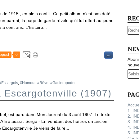
 de 1915 , en plein conflit. Ce petit album n'est pas daté
RE
un parent, la page de garde révèle qu'il fut offert au jeune
a cent ans. L'histoire...
NE
epost
0
…
Abonn
nouve
Email
#Escargots
,
#Humour
,
#Rêve
,
#Gasteropodes
 Escargotenville (1907)
PA
Accue
1. I
rbel, est paru dans Mon Journal du 3 août 1907. Le texte
2. IN
 lire aussi : Serge - En vendant des huîtres un ancien
3. IN
4. IN
Escargotenville Je viens de faire...
5. IN
Contr