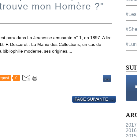
e trouve mon Homère ?"
#Les
#She
st paru dans La Jeunesse amusante n° 1, en 1897. A lire
#Lun
B.-F. Descuret : La Manie des Collections, un cas de
bibliophilie moderne, ses origines,...
SU
epost
0
…
PAGE SUIVANTE →
AR
2017
2016
2015