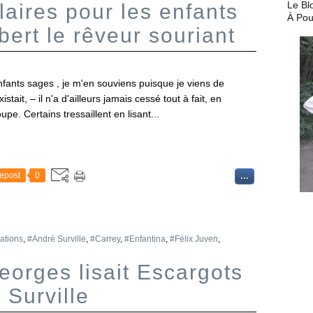
Le Bl
aires pour les enfants
À Pou
ert le rêveur souriant
fants sages , je m'en souviens puisque je viens de
tait, – il n'a d'ailleurs jamais cessé tout à fait, en
e. Certains tressaillent en lisant...
epost
0
…
cations
,
#André Surville
,
#Carrey
,
#Enfantina
,
#Félix Juven
,
orges lisait Escargots
 Surville