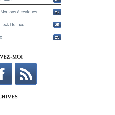
 Moutons électriques
27
rlock Holmes
25
e
23
IVEZ-MOI
CHIVES