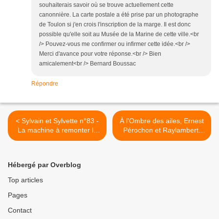
souhaiterais savoir où se trouve actuellement cette
canonnière. La carte postale a été prise par un photographe
de Toulon si j'en crois l'inscription de la marge. Il est donc
possible qu'elle soit au Musée de la Marine de cette ville.<br
/> Pouvez-vous me confirmer ou infirmer cette idée.<br />
Merci d'avance pour votre réponse.<br /> Bien
amicalement<br /> Bernard Boussac
Répondre
< Sylvain et Sylvette n°83 -
À l'Ombre des ailes, Ernest
La machine à remonter le
Pérochon et Raylambert,
temps (Fleurus - 1976)
roman scolaire espiègle
pour une école enjouée >
Hébergé par Overblog
Top articles
Pages
Contact