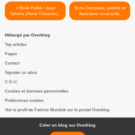
< René Pellos / Jean
Boris Zworykine, peintre et
Sylvère (René Thévenin) -
illustrateur moscovite,
Durga-Râni, reine des
perdu et retrouvé >
jungle (1953)
Hébergé par Overblog
Top articles
Pages
Contact
Signaler un abus
C.G.U.
Cookies et données personnelles
Préférences cookies
Voir le profil de Fabrice Mundzik sur le portail Overblog
Créer un blog sur Overblog