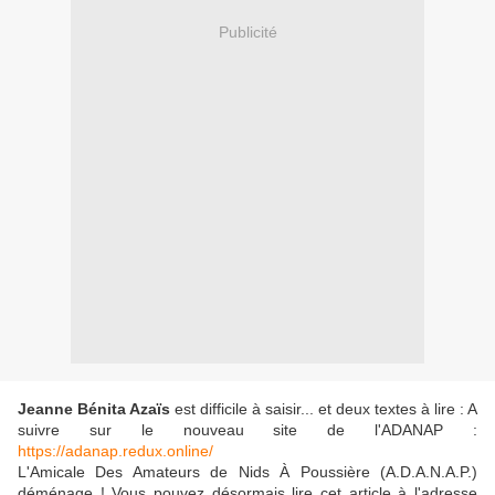
Publicité
Jeanne Bénita Azaïs
est difficile à saisir... et deux textes à lire : A
suivre sur le nouveau site de l'ADANAP :
https://adanap.redux.online/
L'Amicale Des Amateurs de Nids À Poussière (A.D.A.N.A.P.)
déménage ! Vous pouvez désormais lire cet article à l'adresse