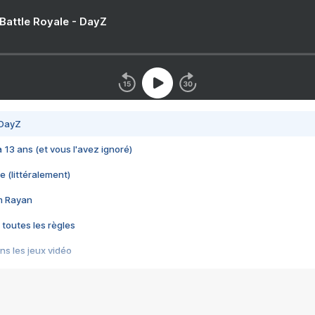
 Battle Royale - DayZ
 DayZ
 a 13 ans (et vous l'avez ignoré)
e (littéralement)
im Rayan
 toutes les règles
s les jeux vidéo
us choquant de Rockstar ? - Le scandale BULLY
e plus moche de Steam