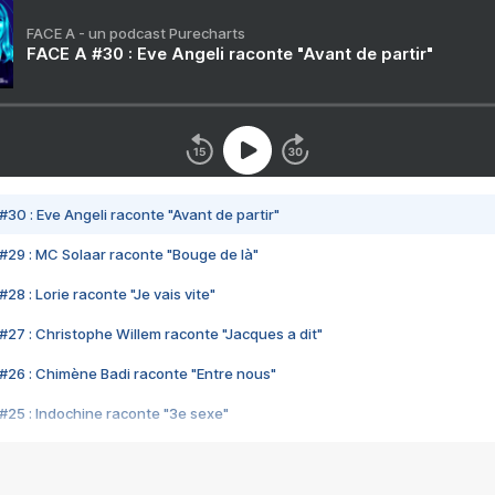
FACE A - un podcast Purecharts
FACE A #30 : Eve Angeli raconte "Avant de partir"
#30 : Eve Angeli raconte "Avant de partir"
#29 : MC Solaar raconte "Bouge de là"
28 : Lorie raconte "Je vais vite"
#27 : Christophe Willem raconte "Jacques a dit"
#26 : Chimène Badi raconte "Entre nous"
#25 : Indochine raconte "3e sexe"
#24 : Zaho raconte "C'est chelou"
#23 : Patrick Bruel raconte "Au café des délices"