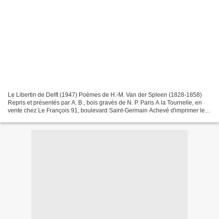
Le Libertin de Delft (1947) Poèmes de H.-M. Van der Spleen (1828-1858)
Repris et présentés par A. B., bois gravés de N. P. Paris A la Tournelle, en
vente chez Le François 91, boulevard Saint-Germain Achevé d'imprimer le
10 avril 1947, sur les presses...