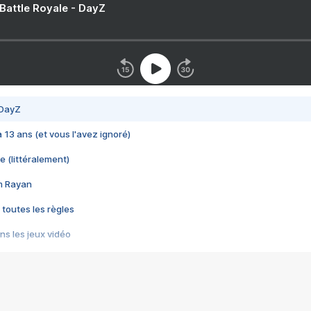
 Battle Royale - DayZ
 DayZ
 a 13 ans (et vous l'avez ignoré)
e (littéralement)
im Rayan
 toutes les règles
s les jeux vidéo
us choquant de Rockstar ? - Le scandale BULLY
e plus moche de Steam
du RÊVE tourne au CAUCHEMAR