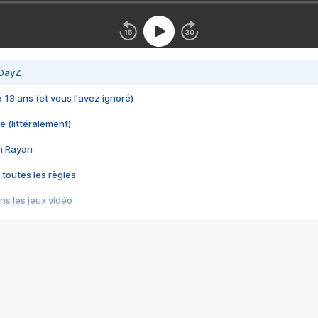
 DayZ
 a 13 ans (et vous l'avez ignoré)
e (littéralement)
im Rayan
 toutes les règles
s les jeux vidéo
us choquant de Rockstar ? - Le scandale BULLY
e plus moche de Steam
du RÊVE tourne au CAUCHEMAR
pendant 8 heures