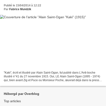
Publié le 15/04/2014 à 12:22
Par
Fabrice Mundzik
"Kaki", écrit et illustré par Alain Saint-Ogan, fut publié dans L'Anti-boche
illustré n°41 du 27 novembre 1915. Oui, LE Alain Saint-Ogan (1895 - 1974)
qui, bien avant Zig et Puce ou Monsieur Poche, œuvrait déjà dans la presse.
On peut d'ailleurs (re)découvrir...
Hébergé par Overblog
Top articles