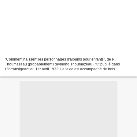
"Comment naissent les personnages d'albums pour enfants", de R.
Thoumazeau (probablement Raymond Thoumazeau), fut publié dans
L'Intransigeant du 1er avril 1932. Le texte est accompagné de trois
illustrations signées J.-P. Pinchon (Bécassine), Alain Saint-...