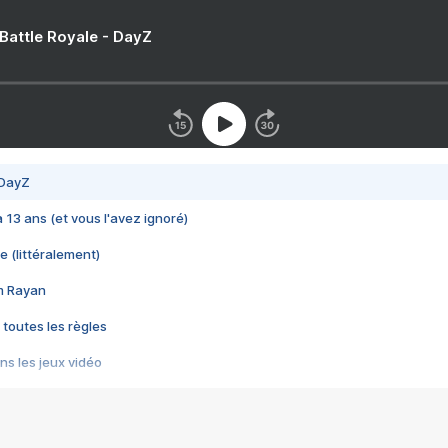
 Battle Royale - DayZ
 DayZ
 a 13 ans (et vous l'avez ignoré)
e (littéralement)
im Rayan
 toutes les règles
s les jeux vidéo
us choquant de Rockstar ? - Le scandale BULLY
e plus moche de Steam