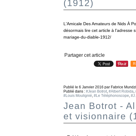
(1912)
L'Amicale Des Amateurs de Nids À Po
désormais lire cet article à l'adresse 
mariage-du-diable-1912/
Partager cet article
R
Publié le
6 Janvier 2016
par Fabrice Mundz
Publié dans :
#Jean Botrot
,
#Albert Robida
,
#Louis Moulignié
,
#Le Téléphonoscope
,
#J
Jean Botrot - A
et visionnaire 