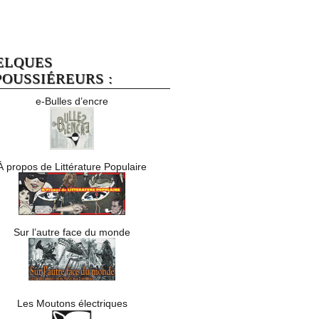
ELQUES
OUSSIÉREURS :
e-Bulles d’encre
À propos de Littérature Populaire
Sur l’autre face du monde
Les Moutons électriques