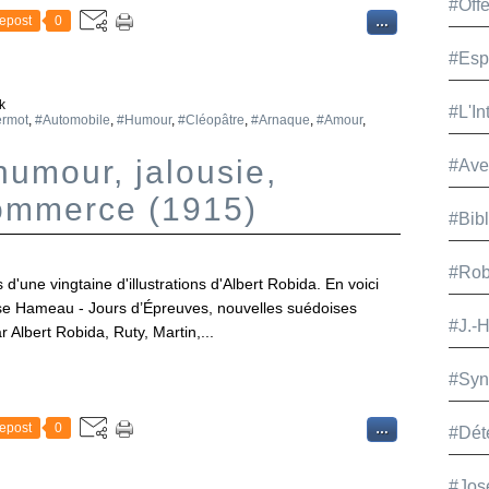
#Offe
epost
0
…
#Esp
k
#L'In
ermot
,
#Automobile
,
#Humour
,
#Cléopâtre
,
#Arnaque
,
#Amour
,
humour, jalousie,
#Ave
commerce (1915)
#Bib
#Rob
'une vingtaine d'illustrations d'Albert Robida. En voici
uise Hameau - Jours d’Épreuves, nouvelles suédoises
#J.-
r Albert Robida, Ruty, Martin,...
#Syn
epost
0
…
#Dét
#Jos