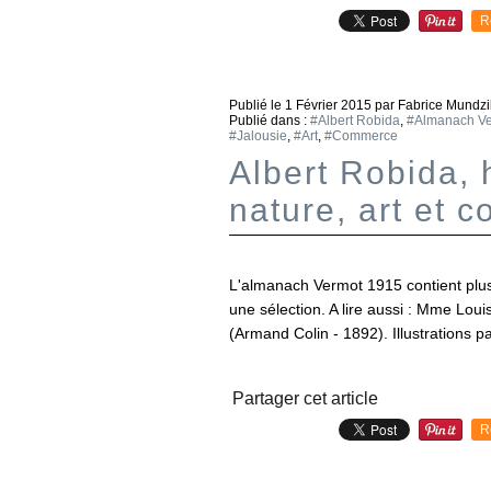
R
Publié le
1 Février 2015
par Fabrice Mundzi
Publié dans :
#Albert Robida
,
#Almanach V
#Jalousie
,
#Art
,
#Commerce
Albert Robida, 
nature, art et 
L'almanach Vermot 1915 contient plus d
une sélection. A lire aussi : Mme Lo
(Armand Colin - 1892). Illustrations pa
Partager cet article
R