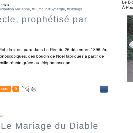
Le Bl
undzik
À Pou
icipation Ancienne
,
#Humour
,
#Synergie
,
#Bibliogs
cle, prophétisé par
 Robida » est paru dans Le Rire du 26 décembre 1896. Au
honoscopiques, des boudin de Noël fabriqués à partir de
mille réunie grâce au téléphonoscope,...
epost
0
…
tan
 Le Mariage du Diable