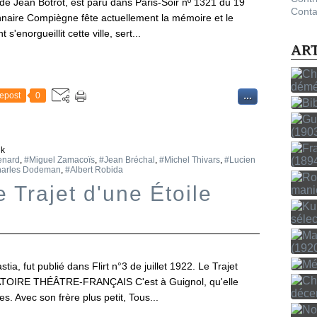
 de Jean Botrot, est paru dans Paris-Soir nº 1321 du 19
Conta
nnaire Compiègne fête actuellement la mémoire et le
s'enorgueillit cette ville, sert...
AR
epost
0
…
ik
enard
,
#Miguel Zamacoïs
,
#Jean Bréchal
,
#Michel Thivars
,
#Lucien
arles Dodeman
,
#Albert Robida
e Trajet d'une Étoile
tia, fut publié dans Flirt n°3 de juillet 1922. Le Trajet
OIRE THÉÂTRE-FRANÇAIS C'est à Guignol, qu'elle
es. Avec son frère plus petit, Tous...