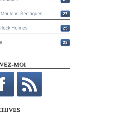
 Moutons électriques
27
rlock Holmes
25
e
23
IVEZ-MOI
CHIVES