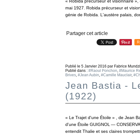
« Robida précurseur et visionnaire »,
mai 1927. Robida précurseur et visio
génie de Robida. L'austère palais, dont 
Partager cet article
R
Publié le
5 Janvier 2016
par Fabrice Mundz
Publié dans :
#Raoul Ponchon
,
#Maurice R
Brives
,
#Jean Aubin
,
#Camille Mauclair
,
#Ch
Jean Bastia - L
(1922)
« Le Trajet d'une Étoile » , de Jean Bas
d'une Étoile GUIGNOL — CONSERVAT
entendit Thalie et ses claires trompett