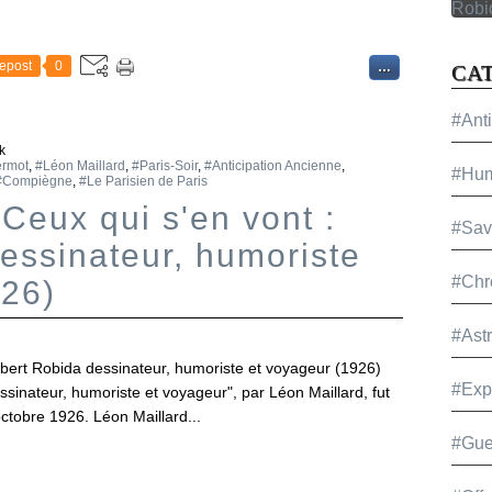
epost
0
…
CA
#Ant
k
ermot
,
#Léon Maillard
,
#Paris-Soir
,
#Anticipation Ancienne
,
#Hu
#Compiègne
,
#Le Parisien de Paris
 Ceux qui s'en vont :
#Sav
essinateur, humoriste
#Chr
926)
#Ast
Albert Robida dessinateur, humoriste et voyageur (1926)
#Exp
ssinateur, humoriste et voyageur", par Léon Maillard, fut
ctobre 1926. Léon Maillard...
#Gue