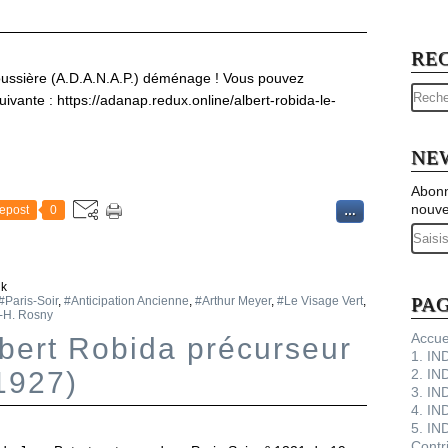
RE
ussière (A.D.A.N.A.P.) déménage ! Vous pouvez
suivante : https://adanap.redux.online/albert-robida-le-
NE
Abonn
nouve
epost
0
…
Email
ik
PA
#Paris-Soir
,
#Anticipation Ancienne
,
#Arthur Meyer
,
#Le Visage Vert
,
.-H. Rosny
Accue
lbert Robida précurseur
1. I
(1927)
2. IN
3. IN
4. IN
5. IN
Contr