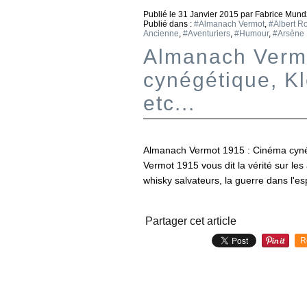
Publié le
31 Janvier 2015
par Fabrice Mund
Publié dans :
#Almanach Vermot
,
#Albert R
Ancienne
,
#Aventuriers
,
#Humour
,
#Arsène 
Almanach Verm
cynégétique, K
etc...
Almanach Vermot 1915 : Cinéma cynég
Vermot 1915 vous dit la vérité sur les 
whisky salvateurs, la guerre dans l'es
Partager cet article
R