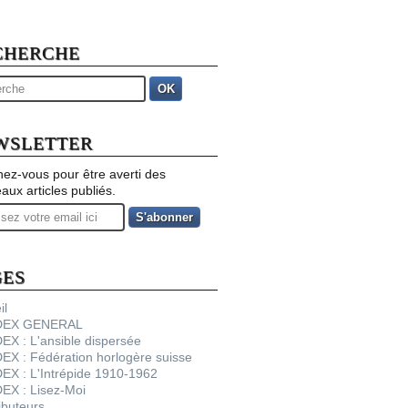
CHERCHE
OK
WSLETTER
ez-vous pour être averti des
aux articles publiés.
GES
il
NDEX GENERAL
DEX : L'ansible dispersée
DEX : Fédération horlogère suisse
DEX : L'Intrépide 1910-1962
DEX : Lisez-Moi
ibuteurs