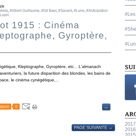
zik
obida
,
#Albert Guillaume
,
#Gil Baer
,
#Savant
,
#Lune
,
#Anticipation
#Les
Lupin
ot 1915 : Cinéma
#She
leptographe, Gyroptère,
#Lun
SU
étique, Kleptographe, Gyroptère, etc... L'almanach
aventuriers, la future disparition des blondes, les bains de
pace, le cinéma cynégétique,...
epost
0
…
AR
2017
PAGE SUIVANTE →
2016
2015