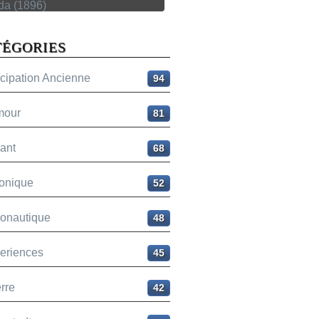
TÉGORIES
icipation Ancienne
94
mour
81
ant
68
onique
52
ronautique
48
eriences
45
rre
42