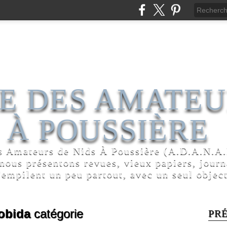
E DES AMATEU
 À POUSSIÈRE
s Amateurs de Nids À Poussière (A.D.A.N.A.P
 nous présentons revues, vieux papiers, jour
'empilent un peu partout, avec un seul object
robida
catégorie
PR