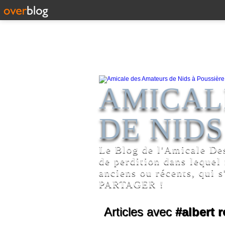
AMICAL
DE NIDS
Le Blog de l'Amicale De
de perdition dans lequel
anciens ou récents, qui s
PARTAGER !
Articles avec
#albert 