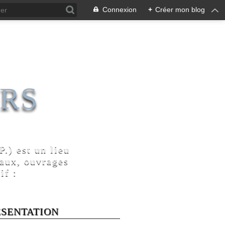
Connexion
+
Créer mon blog
RS
.) est un lieu
naux, ouvrages
if :
ÉSENTATION