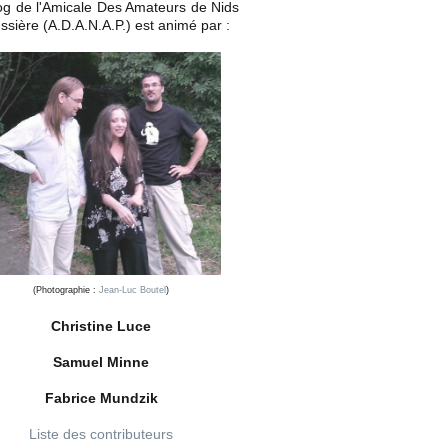
og de l'Amicale Des Amateurs de Nids
ssière (A.D.A.N.A.P.) est animé par :
(Photographie :
Jean-Luc Boutel
)
Christine Luce
Samuel Minne
Fabrice Mundzik
Liste des contributeurs