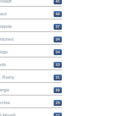
nstadt
41
ace
40
trépide
37
nturiers
34
liogs
34
ots
33
H. Rosny
31
ergie
30
ective
29
é Moselli
27