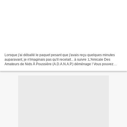
Lorsque j'ai déballé le paquet pesant que j'avais reçu quelques minutes
auparavant, je n'imaginais pas qu'il recelait... à suivre :L'Amicale Des
Amateurs de Nids À Poussière (A.D.A.N.A.P.) déménage ! Vous pouvez
désormais lire cet article à l'adresse...