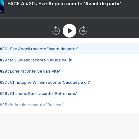
FACE A #30 : Eve Angeli raconte "Avant de partir"
#30 : Eve Angeli raconte "Avant de partir"
#29 : MC Solaar raconte "Bouge de là"
28 : Lorie raconte "Je vais vite"
#27 : Christophe Willem raconte "Jacques a dit"
#26 : Chimène Badi raconte "Entre nous"
#25 : Indochine raconte "3e sexe"
#24 : Zaho raconte "C'est chelou"
#23 : Patrick Bruel raconte "Au café des délices"
#22 : Kyo raconte "Le chemin"