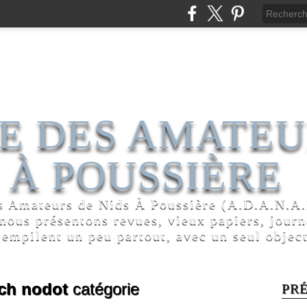
E DES AMATEU
 À POUSSIÈRE
s Amateurs de Nids À Poussière (A.D.A.N.A.P
 nous présentons revues, vieux papiers, jour
'empilent un peu partout, avec un seul object
ch nodot
catégorie
PR