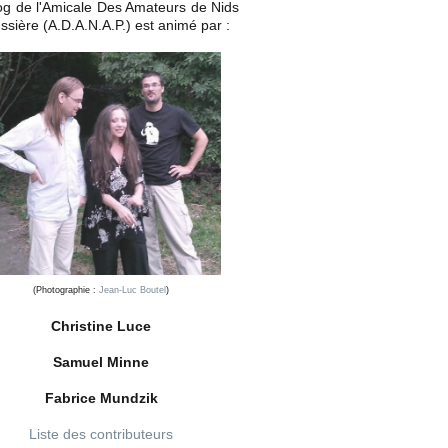
og de l'Amicale Des Amateurs de Nids
ssière (A.D.A.N.A.P.) est animé par :
(Photographie :
Jean-Luc Boutel
)
Christine Luce
Samuel Minne
Fabrice Mundzik
Liste des contributeurs