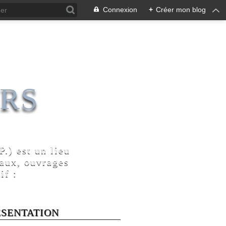
Connexion
+
Créer mon blog
RS
.) est un lieu
naux, ouvrages
if :
ÉSENTATION