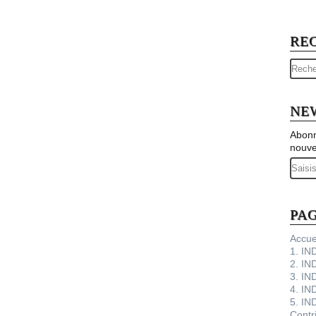
RE
NE
Abonn
nouve
Email
PA
Accue
1. I
2. IN
3. IN
4. IN
5. IN
Contr