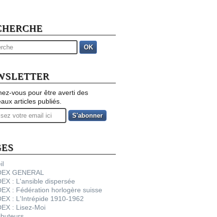
CHERCHE
OK
WSLETTER
ez-vous pour être averti des
aux articles publiés.
GES
il
NDEX GENERAL
DEX : L'ansible dispersée
DEX : Fédération horlogère suisse
DEX : L'Intrépide 1910-1962
DEX : Lisez-Moi
ibuteurs