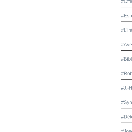
#Offe
#Esp
#L'In
#Ave
#Bib
#Rob
#J.-
#Syn
#Dét
#Jos