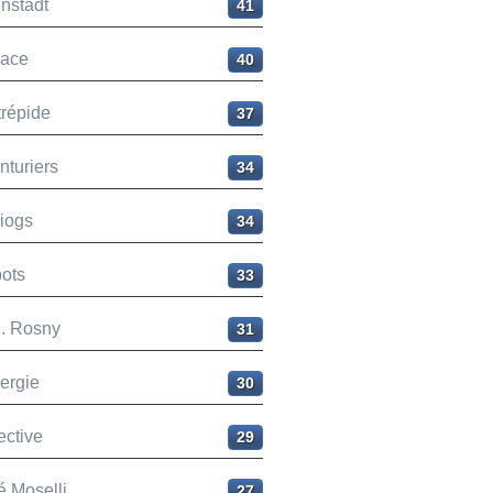
nstadt
41
ace
40
trépide
37
nturiers
34
liogs
34
ots
33
H. Rosny
31
ergie
30
ective
29
é Moselli
27