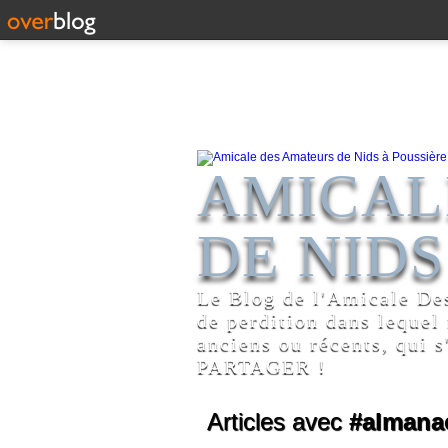
AMICAL
DE NIDS
Le Blog de l'Amicale De
de perdition dans lequel
anciens ou récents, qui s
PARTAGER !
Articles avec
#almana