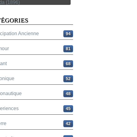
TÉGORIES
icipation Ancienne
94
mour
81
ant
68
onique
52
ronautique
48
eriences
45
rre
42