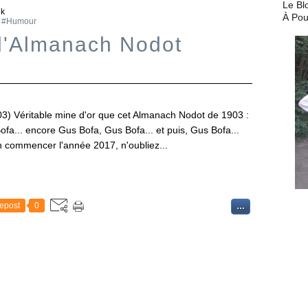
Le Bl
ik
À Pou
,
#Humour
l'Almanach Nodot
3) Véritable mine d'or que cet Almanach Nodot de 1903 :
a... encore Gus Bofa, Gus Bofa... et puis, Gus Bofa...
en commencer l'année 2017, n'oubliez...
epost
0
…