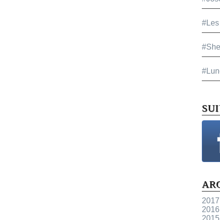
#Les
#She
#Lun
SU
AR
2017
2016
2015