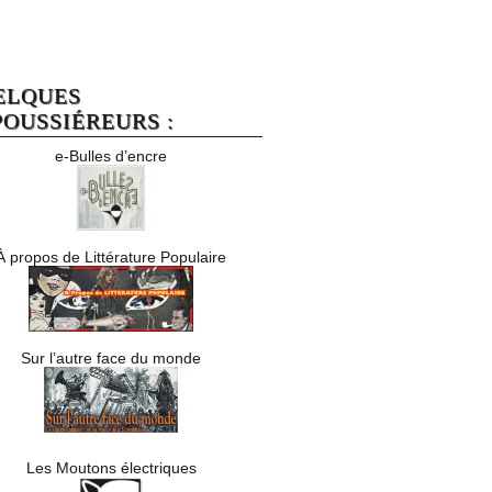
ELQUES
OUSSIÉREURS :
e-Bulles d’encre
À propos de Littérature Populaire
Sur l’autre face du monde
Les Moutons électriques