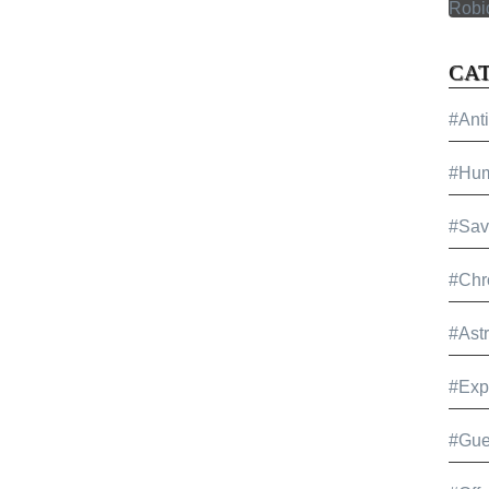
CA
#Ant
#Hu
#Sav
#Chr
#Ast
#Exp
#Gue