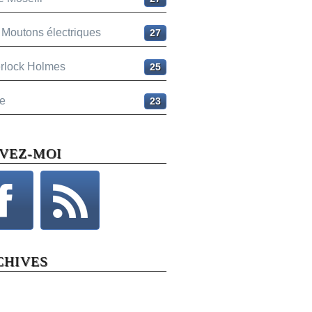
 Moutons électriques
27
rlock Holmes
25
e
23
IVEZ-MOI
CHIVES