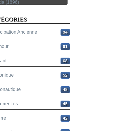
TÉGORIES
icipation Ancienne
94
mour
81
ant
68
onique
52
ronautique
48
eriences
45
rre
42