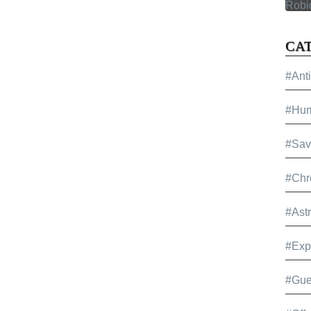
CA
#Ant
#Hu
#Sav
#Chr
#Ast
#Exp
#Gue