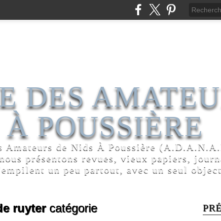
E DES AMATEU
 À POUSSIÈRE
s Amateurs de Nids À Poussière (A.D.A.N.A.P
 nous présentons revues, vieux papiers, jour
'empilent un peu partout, avec un seul object
de ruyter
catégorie
PR