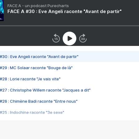
FACE A - un podcast Purecharts
FACE A #30 : Eve Angeli raconte "Avant de partir"
#30 : Eve Angeli raconte "Avant de partir"
#29 : MC Solaar raconte "Bouge de là"
28 : Lorie raconte "Je vais vite"
#27 : Christophe Willem raconte "Jacques a dit"
#26 : Chimène Badi raconte "Entre nous"
#25 : Indochine raconte "3e sexe"
#24 : Zaho raconte "C'est chelou"
#23 : Patrick Bruel raconte "Au café des délices"