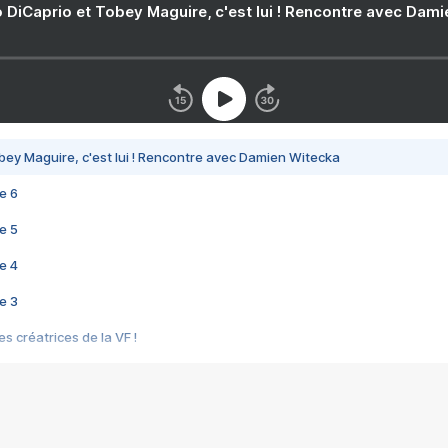
 DiCaprio et Tobey Maguire, c'est lui ! Rencontre avec Dam
bey Maguire, c'est lui ! Rencontre avec Damien Witecka
e 6
e 5
e 4
e 3
s créatrices de la VF !
e 2
e 1
e Mektoub My Love arrive enfin ! Rencontre avec Shaïn Boumedine et Sal