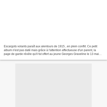
Escargots volants paraît aux alentours de 1915 , en plein conflit. Ce petit
album n'est pas daté mais grâce à l'attention affectueuse d'un parent, la
page de garde révèle qu'il fut offert au jeune Georges Graveline le 13 mai
1916, il y a cent ans. L'histoire...