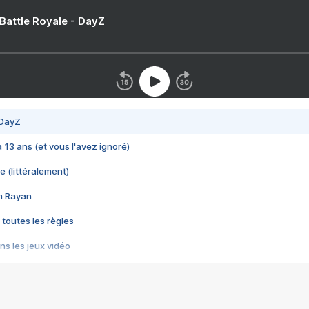
 Battle Royale - DayZ
 DayZ
 a 13 ans (et vous l'avez ignoré)
e (littéralement)
im Rayan
 toutes les règles
s les jeux vidéo
us choquant de Rockstar ? - Le scandale BULLY
e plus moche de Steam