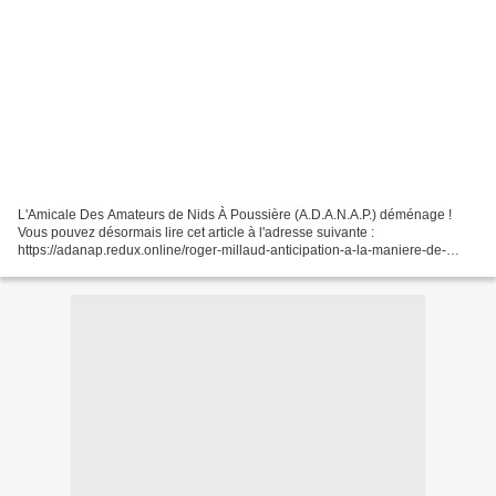
L'Amicale Des Amateurs de Nids À Poussière (A.D.A.N.A.P.) déménage !
Vous pouvez désormais lire cet article à l'adresse suivante :
https://adanap.redux.online/roger-millaud-anticipation-a-la-maniere-de-
1936/