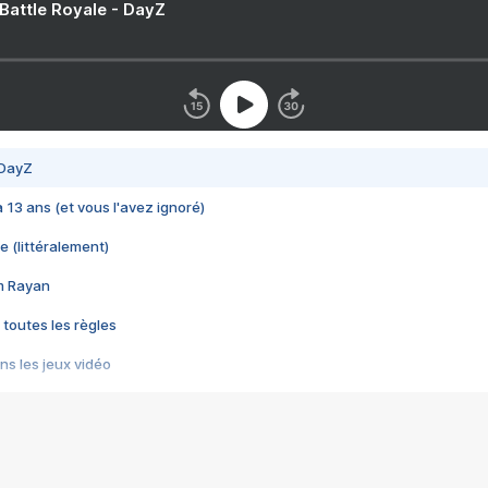
 Battle Royale - DayZ
 DayZ
 a 13 ans (et vous l'avez ignoré)
e (littéralement)
im Rayan
 toutes les règles
s les jeux vidéo
us choquant de Rockstar ? - Le scandale BULLY
e plus moche de Steam
du RÊVE tourne au CAUCHEMAR