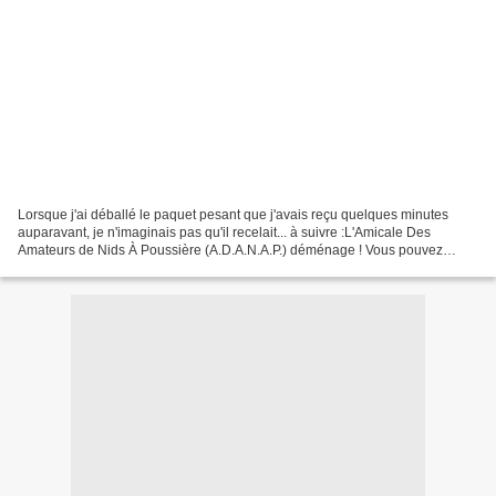
Lorsque j'ai déballé le paquet pesant que j'avais reçu quelques minutes
auparavant, je n'imaginais pas qu'il recelait... à suivre :L'Amicale Des
Amateurs de Nids À Poussière (A.D.A.N.A.P.) déménage ! Vous pouvez
désormais lire cet article à l'adresse...