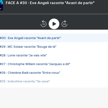
FACE A #30 : Eve Angeli raconte "Avant de partir"
#30 : Eve Angeli raconte "Avant de partir"
#29 : MC Solaar raconte "Bouge de là"
28 : Lorie raconte "Je vais vite"
#27 : Christophe Willem raconte "Jacques a dit"
#26 : Chimène Badi raconte "Entre nous"
#25 : Indochine raconte "3e sexe"
#24 : Zaho raconte "C'est chelou"
#23 : Patrick Bruel raconte "Au café des délices"
#22 : Kyo raconte "Le chemin"