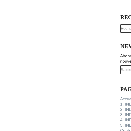
RE
NE
Abonn
nouve
Email
PA
Accue
1. I
2. IN
3. IN
4. IN
5. IN
Contr