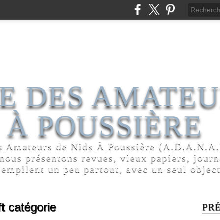
E DES AMATEU
 À POUSSIÈRE
s Amateurs de Nids À Poussière (A.D.A.N.A.P
 nous présentons revues, vieux papiers, jour
'empilent un peu partout, avec un seul object
t
catégorie
PR