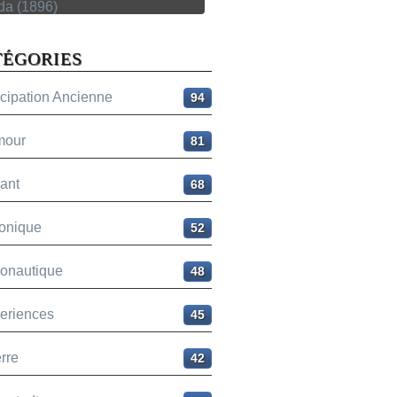
TÉGORIES
icipation Ancienne
94
mour
81
ant
68
onique
52
ronautique
48
eriences
45
rre
42