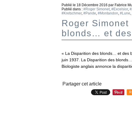
Publié le
18 Décembre 2016
par Fabrice M
Publié dans :
#Roger Simonet
,
#Excelsior
,
#
#Kretschmer
,
#Pande
,
#Montandon
,
#Lune
,
Roger Simonet -
blonds… et des
« La Disparition des blonds… et des 
juin 1937. La Disparition des blonds…
Biologiste anglais annonce la dispari
Partager cet article
R