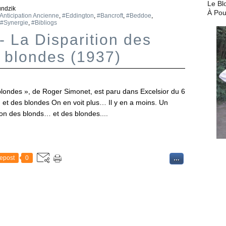
Le Bl
undzik
À Pou
Anticipation Ancienne
,
#Eddington
,
#Bancroft
,
#Beddoe
,
#Synergie
,
#Bibliogs
 La Disparition des
 blondes (1937)
blondes », de Roger Simonet, est paru dans Excelsior du 6
 et des blondes On en voit plus… Il y en a moins. Un
tion des blonds… et des blondes....
epost
0
…