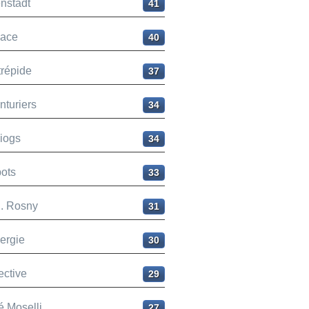
nstadt
41
ace
40
trépide
37
nturiers
34
liogs
34
ots
33
H. Rosny
31
ergie
30
ective
29
é Moselli
27