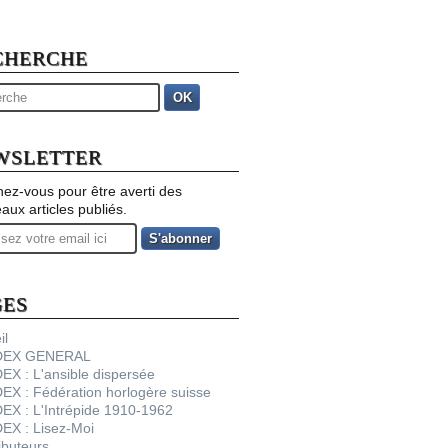
CHERCHE
OK
WSLETTER
ez-vous pour être averti des
aux articles publiés.
GES
il
NDEX GENERAL
DEX : L'ansible dispersée
DEX : Fédération horlogère suisse
DEX : L'Intrépide 1910-1962
DEX : Lisez-Moi
ibuteurs