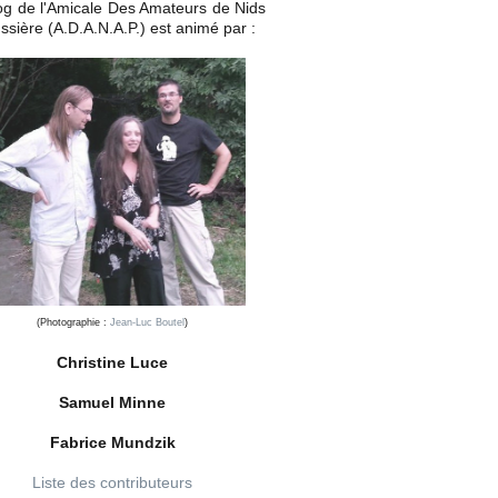
og de l'Amicale Des Amateurs de Nids
ssière (A.D.A.N.A.P.) est animé par :
(Photographie :
Jean-Luc Boutel
)
Christine Luce
Samuel Minne
Fabrice Mundzik
Liste des contributeurs