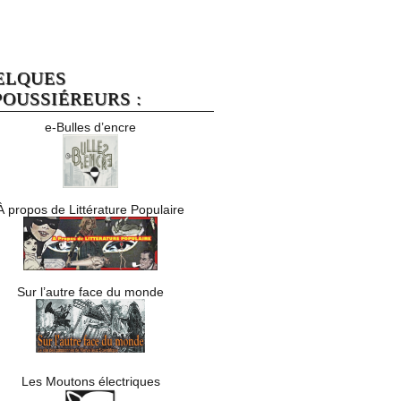
ELQUES
OUSSIÉREURS :
e-Bulles d’encre
À propos de Littérature Populaire
Sur l’autre face du monde
Les Moutons électriques