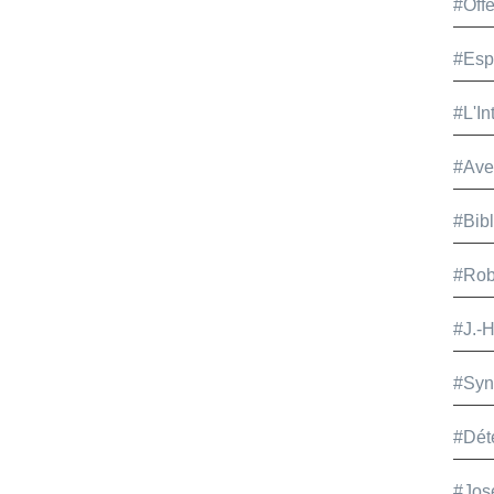
#Offe
#Esp
#L'In
#Ave
#Bib
#Rob
#J.-
#Syn
#Dét
#Jos