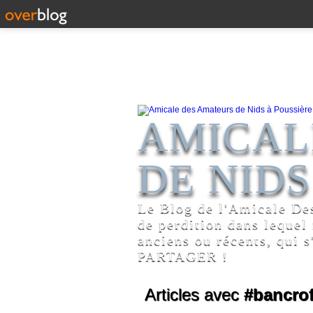
AMICAL
DE NIDS
Le Blog de l'Amicale De
de perdition dans lequel
anciens ou récents, qui s
PARTAGER !
Articles avec
#bancrof