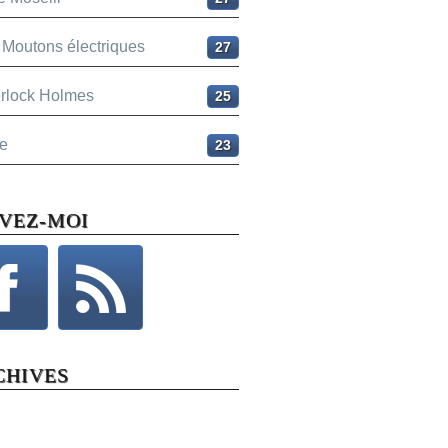
 Moutons électriques
27
rlock Holmes
25
e
23
IVEZ-MOI
CHIVES