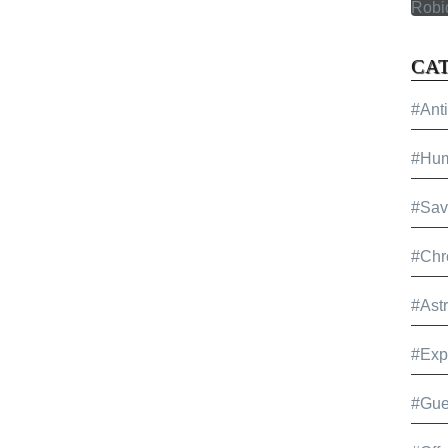
CA
#Ant
#Hu
#Sav
#Chr
#Ast
#Exp
#Gue