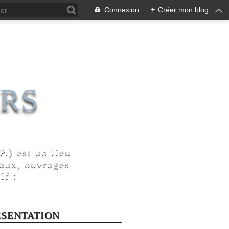
Connexion
+
Créer mon blog
RS
.) est un lieu
naux, ouvrages
if :
ÉSENTATION