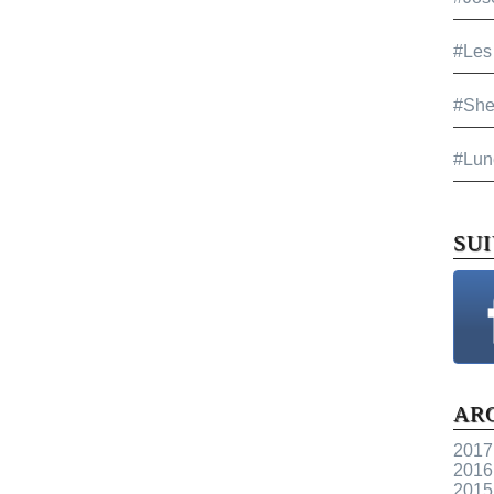
#Les
#She
#Lun
SU
AR
2017
2016
2015