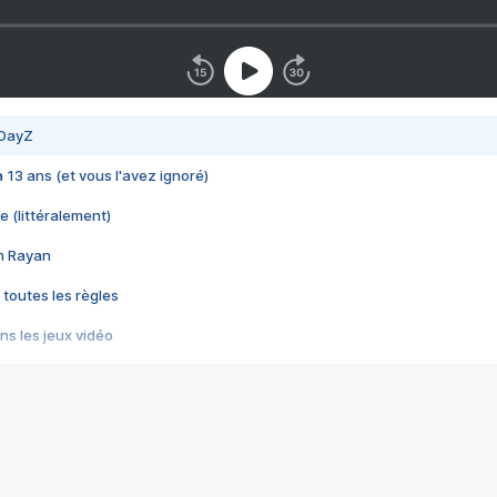
 DayZ
 a 13 ans (et vous l'avez ignoré)
e (littéralement)
im Rayan
 toutes les règles
s les jeux vidéo
us choquant de Rockstar ? - Le scandale BULLY
e plus moche de Steam
du RÊVE tourne au CAUCHEMAR
pendant 8 heures