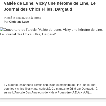
Vallée de Lune, Vicky une héroïne de Line, Le
Journal des Chics Filles, Dargaud
Publié le 18/04/2015 à 20:45
Par
Christine Luce
Il y a quelques années, j'avais acquis un exemplaire de Line , un journal
pour les « chics filles », par curiosité. Ce magazine édité par Dargaud... à
suivre L'Amicale Des Amateurs de Nids À Poussière (A.D.A.N.A.P.)
déménage ! Vous pouvez désormais lire...