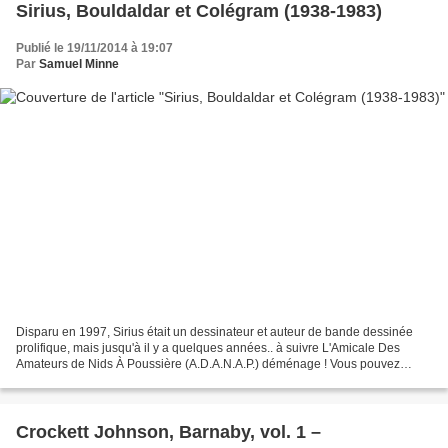
Sirius, Bouldaldar et Colégram (1938-1983)
Publié le 19/11/2014 à 19:07
Par
Samuel Minne
Disparu en 1997, Sirius était un dessinateur et auteur de bande dessinée
prolifique, mais jusqu'à il y a quelques années.. à suivre L'Amicale Des
Amateurs de Nids À Poussière (A.D.A.N.A.P.) déménage ! Vous pouvez
désormais lire cet article à l'adresse...
Crockett Johnson, Barnaby, vol. 1 –