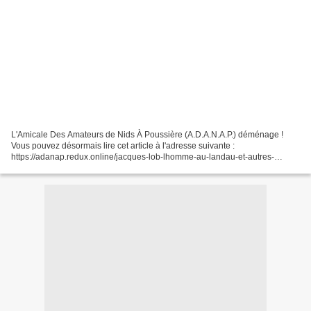
L'Amicale Des Amateurs de Nids À Poussière (A.D.A.N.A.P.) déménage !
Vous pouvez désormais lire cet article à l'adresse suivante :
https://adanap.redux.online/jacques-lob-lhomme-au-landau-et-autres-
histoires-cornelius-coll-solange-2015/