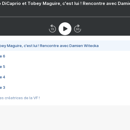
 DiCaprio et Tobey Maguire, c'est lui ! Rencontre avec Dam
bey Maguire, c'est lui ! Rencontre avec Damien Witecka
e 6
e 5
e 4
e 3
s créatrices de la VF !
e 2
e 1
e Mektoub My Love arrive enfin ! Rencontre avec Shaïn Boumedine et Sal