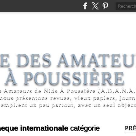
E DES AMATEU
 À POUSSIÈRE
s Amateurs de Nids À Poussière (A.D.A.N.A.P
 nous présentons revues, vieux papiers, jour
'empilent un peu partout, avec un seul object
heque internationale
catégorie
PR