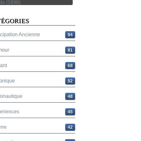
TÉGORIES
icipation Ancienne
94
mour
81
ant
68
onique
52
ronautique
48
eriences
45
rre
42