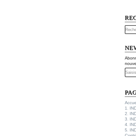
RE
NE
Abonn
nouve
Email
PA
Accue
1. I
2. IN
3. IN
4. IN
5. IN
Contr