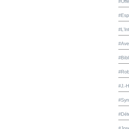
#Offe
#Esp
#L'In
#Ave
#Bib
#Rob
#J.-
#Syn
#Dét
#Jos