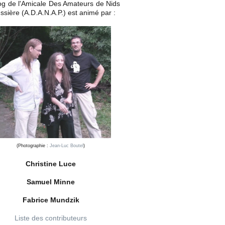
og de l'Amicale Des Amateurs de Nids
ssière (A.D.A.N.A.P.) est animé par :
(Photographie :
Jean-Luc Boutel
)
Christine Luce
Samuel Minne
Fabrice Mundzik
Liste des contributeurs