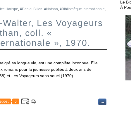
Le Bl
e
À Pou
ice Harispe
,
#Daniel Billon
,
#Nathan
,
#Bibliothèque internationale
,
-Walter, Les Voyageurs
han, coll. «
ternationale », 1970.
lgré sa longue vie, est une complète inconnue. Elle
eux romans pour la jeunesse publiés à deux ans de
68) et Les Voyageurs sans souci (1970)....
epost
0
…