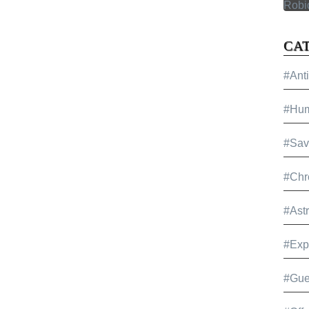
CA
#Ant
#Hu
#Sav
#Chr
#Ast
#Exp
#Gue