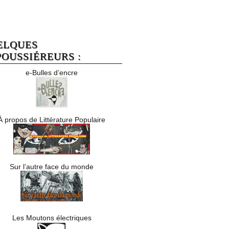
ELQUES
OUSSIÉREURS :
e-Bulles d’encre
À propos de Littérature Populaire
Sur l’autre face du monde
Les Moutons électriques