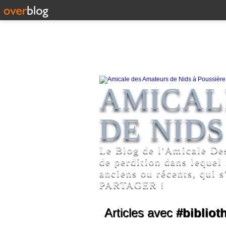
AMICAL
DE NIDS
Le Blog de l'Amicale De
de perdition dans lequel
anciens ou récents, qui s
PARTAGER !
Articles avec
#bibliot