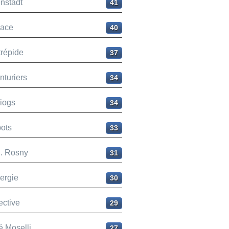
nstadt
41
ace
40
trépide
37
nturiers
34
liogs
34
ots
33
H. Rosny
31
ergie
30
ective
29
é Moselli
27