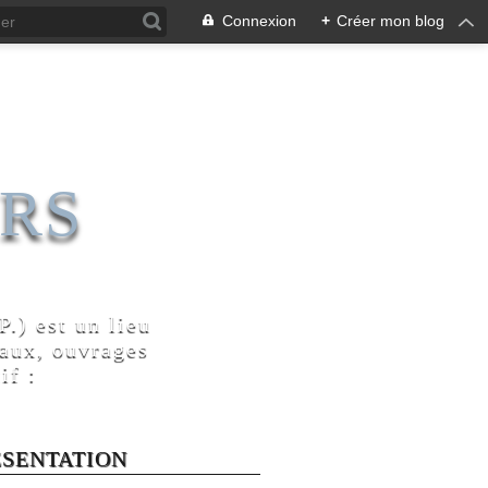
Connexion
+
Créer mon blog
RS
.) est un lieu
naux, ouvrages
if :
ÉSENTATION