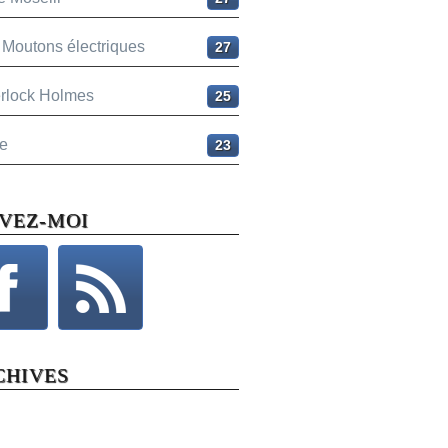
 Moutons électriques
27
rlock Holmes
25
e
23
IVEZ-MOI
CHIVES