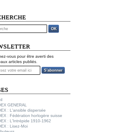
CHERCHE
OK
WSLETTER
ez-vous pour être averti des
aux articles publiés.
GES
il
NDEX GENERAL
DEX : L'ansible dispersée
DEX : Fédération horlogère suisse
DEX : L'Intrépide 1910-1962
DEX : Lisez-Moi
ibuteurs