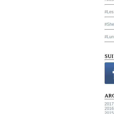
#Les
#She
#Lun
SU
AR
2017
2016
2015