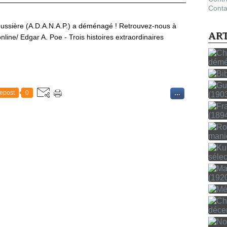
Conta
ussière (A.D.A.N.A.P.) a déménagé ! Retrouvez-nous à
AR
nline/ Edgar A. Poe - Trois histoires extraordinaires
epost
0
…