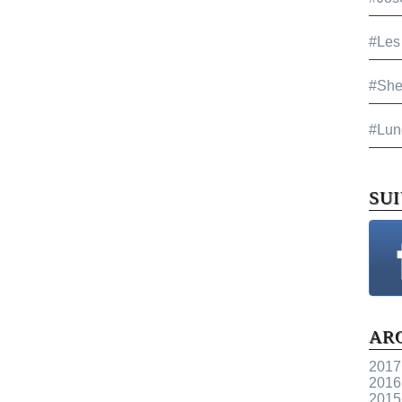
#Les
#She
#Lun
SU
AR
2017
2016
2015