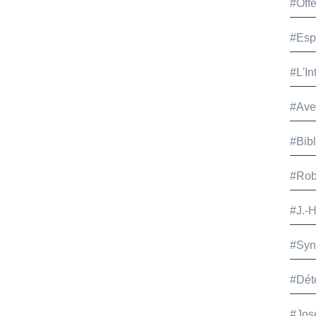
#Offe
#Esp
#L'In
#Ave
#Bib
#Rob
#J.-
#Syn
#Dét
#Jos