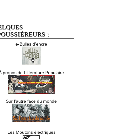
ELQUES
OUSSIÉREURS :
e-Bulles d’encre
À propos de Littérature Populaire
Sur l’autre face du monde
Les Moutons électriques