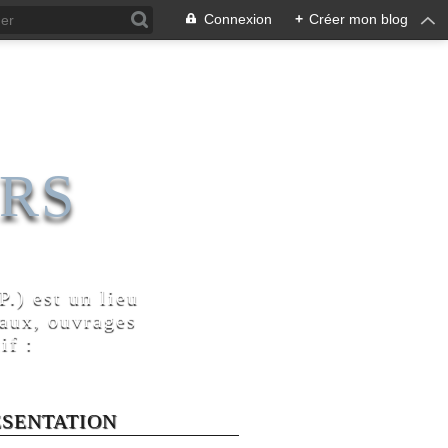
Connexion
+
Créer mon blog
RS
.) est un lieu
naux, ouvrages
if :
ÉSENTATION