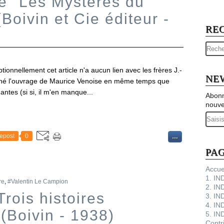
e "Les Mystères du
Boivin et Cie éditeur -
RE
ionnellement cet article n'a aucun lien avec les frères J.-
NE
 chiné l'ouvrage de Maurice Venoise en même temps que
tes (si si, il m'en manque...
Abonn
nouve
Email
epost
0
…
PA
Accue
1. I
re
,
#Valentin Le Campion
2. IN
Trois histoires
3. IN
4. IN
 (Boivin - 1938)
5. IN
Contr