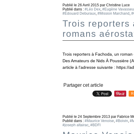
Publié le
26 Avril 2015
par Christine Luce
Publié dans :
#Léo Dex
,
#Eugène Vavasseu
#Édouard Deburaux
,
#Mission Marchand
,
#
Trois reporters
romans aérosta
Trois reporters à Fachoda, un roman d
Des Amateurs de Nids À Poussière (A
article à l'adresse suivante : https://a
Partager cet article
R
Publié le
24 Septembre 2013
par Fabrice M
Publié dans :
#Maurice Venoise
,
#Boivin
,
#M
#joseph altairac
,
#BDFI