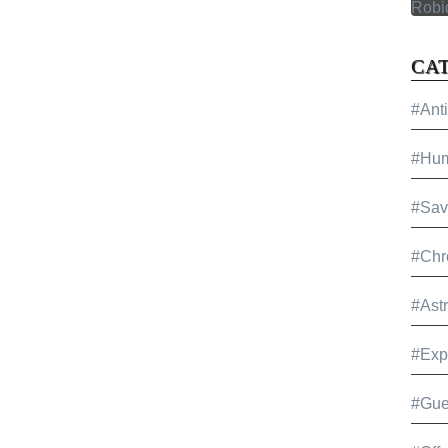
CA
#Ant
#Hu
#Sav
#Chr
#Ast
#Exp
#Gue