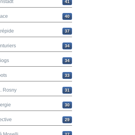
nstadt
41
ace
40
trépide
37
nturiers
34
liogs
34
ots
33
H. Rosny
31
ergie
30
ective
29
é Moselli
27