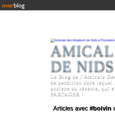
AMICAL
DE NIDS
Le Blog de l'Amicale De
de perdition dans lequel
anciens ou récents, qui s
PARTAGER !
Articles avec
#boivin
c