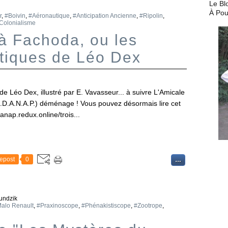
Le Bl
À Pou
r
,
#Boivin
,
#Aéronautique
,
#Anticipation Ancienne
,
#Ripolin
,
Colonialisme
 à Fachoda, ou les
tiques de Léo Dex
e Léo Dex, illustré par E. Vavasseur... à suivre L'Amicale
.D.A.N.A.P.) déménage ! Vous pouvez désormais lire cet
danap.redux.online/trois...
epost
0
…
undzik
alo Renault
,
#Praxinoscope
,
#Phénakistiscope
,
#Zootrope
,