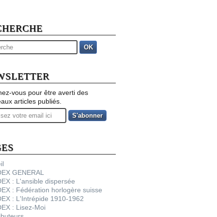
CHERCHE
OK
WSLETTER
ez-vous pour être averti des
aux articles publiés.
GES
il
NDEX GENERAL
DEX : L'ansible dispersée
DEX : Fédération horlogère suisse
DEX : L'Intrépide 1910-1962
DEX : Lisez-Moi
ibuteurs