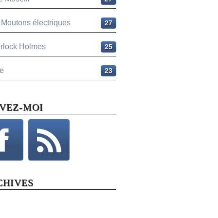
 Moutons électriques
27
rlock Holmes
25
e
23
IVEZ-MOI
CHIVES