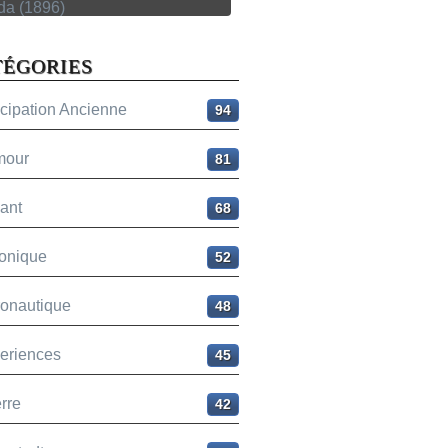
TÉGORIES
icipation Ancienne
94
mour
81
ant
68
onique
52
ronautique
48
eriences
45
rre
42