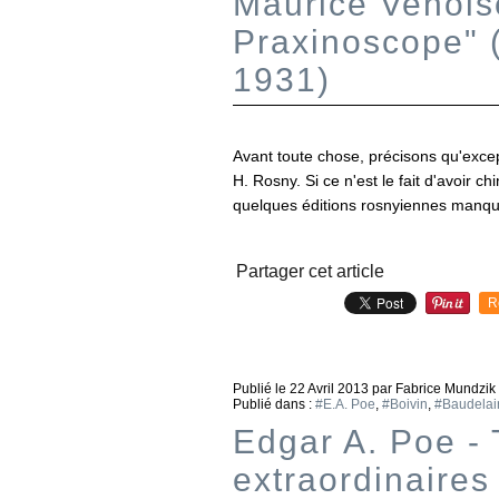
Maurice Venois
Praxinoscope" (
1931)
Avant toute chose, précisons qu'except
H. Rosny. Si ce n'est le fait d'avoir
quelques éditions rosnyiennes manquan
Partager cet article
R
Publié le
22 Avril 2013
par Fabrice Mundzik
Publié dans :
#E.A. Poe
,
#Boivin
,
#Baudelai
Edgar A. Poe - 
extraordinaires