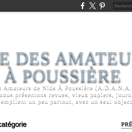
E DES AMATEU
 À POUSSIÈRE
s Amateurs de Nids À Poussière (A.D.A.N.A.P
 nous présentons revues, vieux papiers, jour
'empilent un peu partout, avec un seul object
atégorie
PR