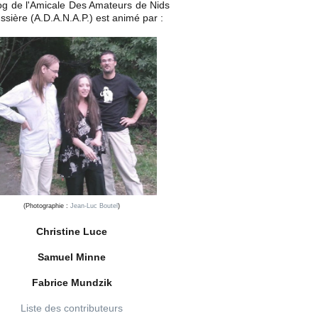
og de l'Amicale Des Amateurs de Nids
ssière (A.D.A.N.A.P.) est animé par :
(Photographie :
Jean-Luc Boutel
)
Christine Luce
Samuel Minne
Fabrice Mundzik
Liste des contributeurs