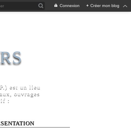
Connexion
+
Créer mon blog
RS
.) est un lieu
naux, ouvrages
if :
ÉSENTATION