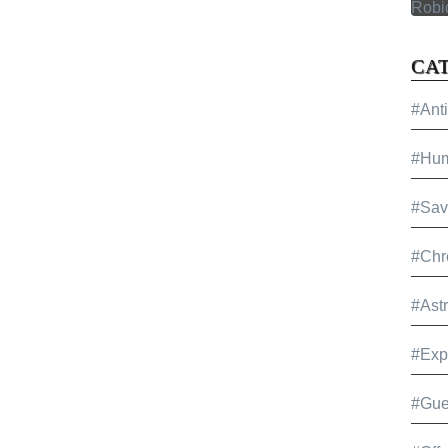
CA
#Ant
#Hu
#Sav
#Chr
#Ast
#Exp
#Gue