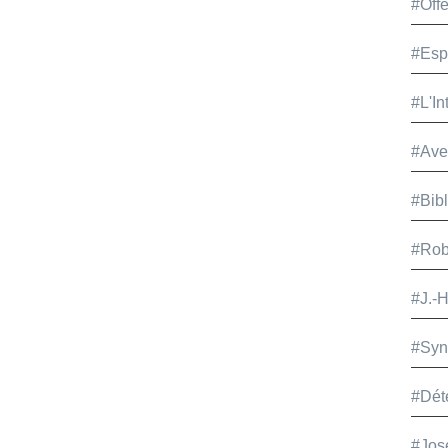
#Offe
#Esp
#L'In
#Ave
#Bib
#Rob
#J.-
#Syn
#Dét
#Jos