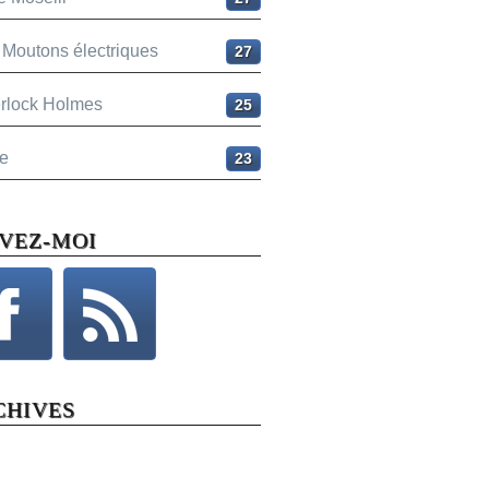
 Moutons électriques
27
rlock Holmes
25
e
23
IVEZ-MOI
CHIVES