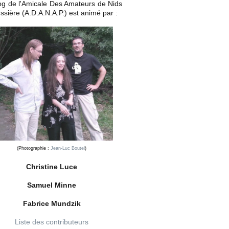
og de l'Amicale Des Amateurs de Nids
ssière (A.D.A.N.A.P.) est animé par :
(Photographie :
Jean-Luc Boutel
)
Christine Luce
Samuel Minne
Fabrice Mundzik
Liste des contributeurs