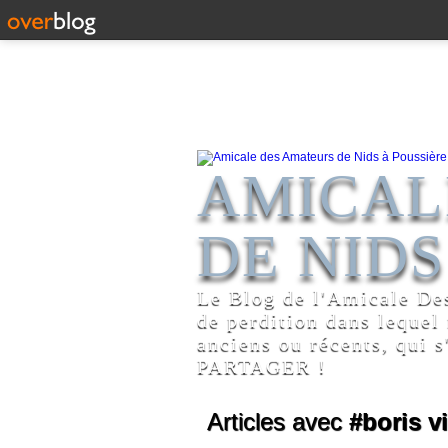
AMICAL
DE NIDS
Le Blog de l'Amicale De
de perdition dans lequel
anciens ou récents, qui s
PARTAGER !
Articles avec
#boris v