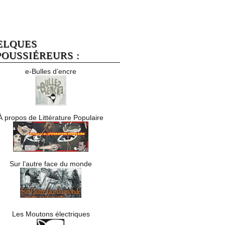
ELQUES
OUSSIÉREURS :
e-Bulles d’encre
À propos de Littérature Populaire
Sur l’autre face du monde
Les Moutons électriques