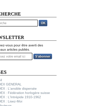
CHERCHE
OK
WSLETTER
ez-vous pour être averti des
aux articles publiés.
GES
il
NDEX GENERAL
DEX : L'ansible dispersée
DEX : Fédération horlogère suisse
DEX : L'Intrépide 1910-1962
DEX : Lisez-Moi
ibuteurs