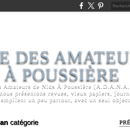
E DES AMATEU
 À POUSSIÈRE
s Amateurs de Nids À Poussière (A.D.A.N.A.P
 nous présentons revues, vieux papiers, jour
'empilent un peu partout, avec un seul object
ian
catégorie
PR