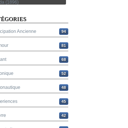
TÉGORIES
icipation Ancienne
94
mour
81
ant
68
onique
52
ronautique
48
eriences
45
rre
42