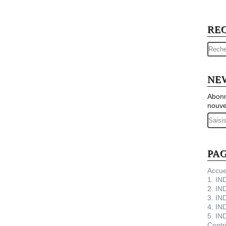
RE
NE
Abonn
nouve
Email
PA
Accue
1. I
2. IN
3. IN
4. IN
5. IN
Contr