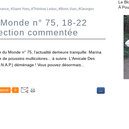
Le Bl
À Pou
rance
,
#Saint-Yves
,
#Thérèse Leduc
,
#Boris Vian
,
#Georges
Monde n° 75, 18-22
élection commentée
 du Monde n° 75, l'actualité demeure tranquille. Marina
de poussins multicolores... à suivre. L'Amicale Des
.N.A.P.) déménage ! Vous pouvez désormais...
epost
0
…