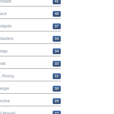
nstadt
41
ace
40
trépide
37
nturiers
34
liogs
34
ots
33
H. Rosny
31
ergie
30
ective
29
é Moselli
27