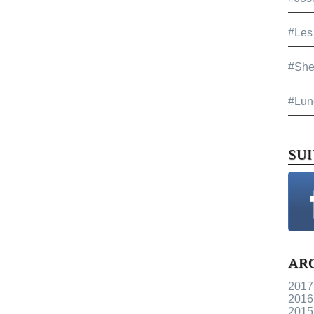
#Les
#She
#Lun
SU
AR
2017
2016
2015