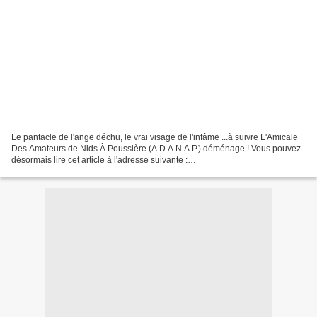
Le pantacle de l'ange déchu, le vrai visage de l'infâme ...à suivre L'Amicale
Des Amateurs de Nids À Poussière (A.D.A.N.A.P.) déménage ! Vous pouvez
désormais lire cet article à l'adresse suivante :
https://adanap.redux.online/charles-gustave-burg-le-pantacle-de-lange-
dechu-une-introduction-a-lenfer/ Le...