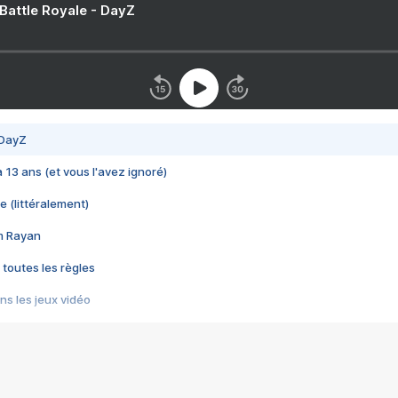
 Battle Royale - DayZ
 DayZ
 a 13 ans (et vous l'avez ignoré)
e (littéralement)
im Rayan
 toutes les règles
s les jeux vidéo
us choquant de Rockstar ? - Le scandale BULLY
e plus moche de Steam
du RÊVE tourne au CAUCHEMAR