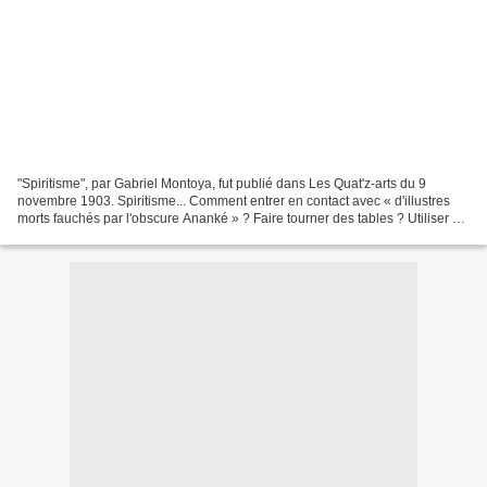
"Spiritisme", par Gabriel Montoya, fut publié dans Les Quat'z-arts du 9
novembre 1903. Spiritisme... Comment entrer en contact avec « d'illustres
morts fauchés par l'obscure Ananké » ? Faire tourner des tables ? Utiliser un
guéridon, des incantations...