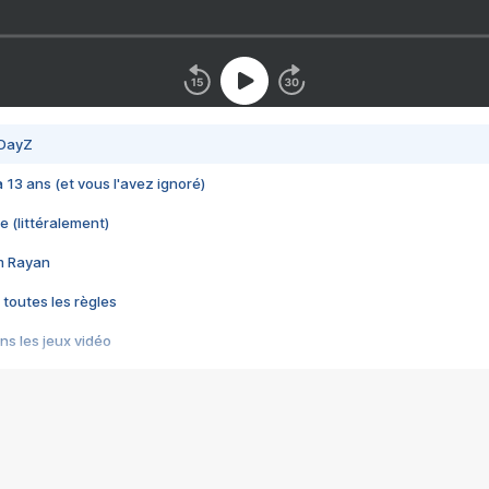
 DayZ
 a 13 ans (et vous l'avez ignoré)
e (littéralement)
im Rayan
 toutes les règles
s les jeux vidéo
us choquant de Rockstar ? - Le scandale BULLY
e plus moche de Steam
du RÊVE tourne au CAUCHEMAR