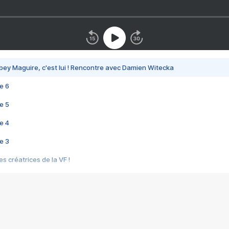
bey Maguire, c'est lui ! Rencontre avec Damien Witecka
e 6
e 5
e 4
e 3
s créatrices de la VF !
e 2
e 1
e Mektoub My Love arrive enfin ! Rencontre avec Shaïn Boumedine et Sal