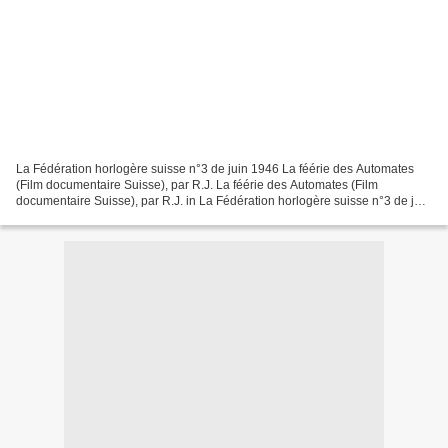
La Fédération horlogère suisse n°3 de juin 1946 La féérie des Automates
(Film documentaire Suisse), par R.J. La féérie des Automates (Film
documentaire Suisse), par R.J. in La Fédération horlogère suisse n°3 de juin
1946 La féérie des Automates (Film...