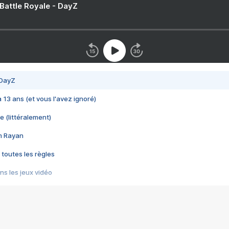
 Battle Royale - DayZ
 DayZ
 a 13 ans (et vous l'avez ignoré)
e (littéralement)
im Rayan
 toutes les règles
s les jeux vidéo
us choquant de Rockstar ? - Le scandale BULLY
e plus moche de Steam
du RÊVE tourne au CAUCHEMAR