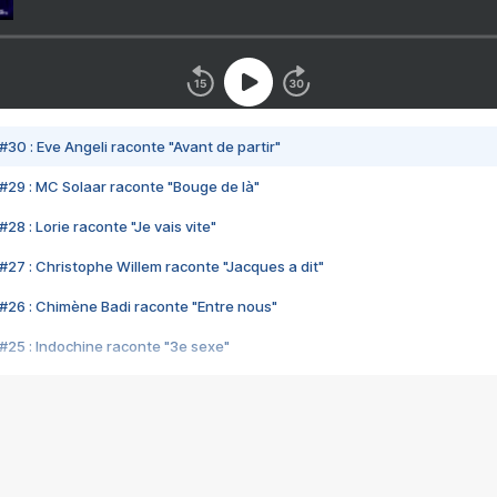
#30 : Eve Angeli raconte "Avant de partir"
#29 : MC Solaar raconte "Bouge de là"
28 : Lorie raconte "Je vais vite"
#27 : Christophe Willem raconte "Jacques a dit"
#26 : Chimène Badi raconte "Entre nous"
#25 : Indochine raconte "3e sexe"
#24 : Zaho raconte "C'est chelou"
#23 : Patrick Bruel raconte "Au café des délices"
#22 : Kyo raconte "Le chemin"