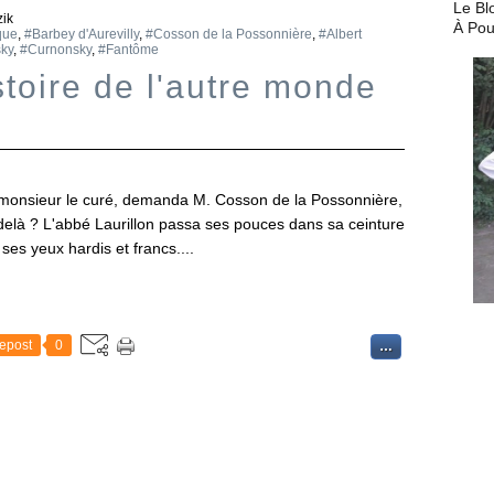
Le Bl
ik
À Pou
que
,
#Barbey d'Aurevilly
,
#Cosson de la Possonnière
,
#Albert
sky
,
#Curnonsky
,
#Fantôme
toire de l'autre monde
 monsieur le curé, demanda M. Cosson de la Possonnière,
delà ? L'abbé Laurillon passa ses pouces dans sa ceinture
ses yeux hardis et francs....
epost
0
…