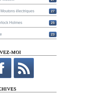
 Moutons électriques
27
rlock Holmes
25
e
23
IVEZ-MOI
CHIVES