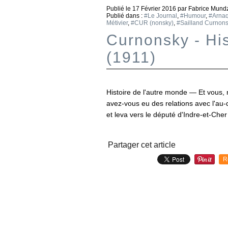
Publié le
17 Février 2016
par Fabrice Mundz
Publié dans :
#Le Journal
,
#Humour
,
#Arna
Métivier
,
#CUR (nonsky)
,
#Sailland Curnon
Curnonsky - His
(1911)
Histoire de l'autre monde — Et vous,
avez-vous eu des relations avec l'au-
et leva vers le député d'Indre-et-Cher 
Partager cet article
R