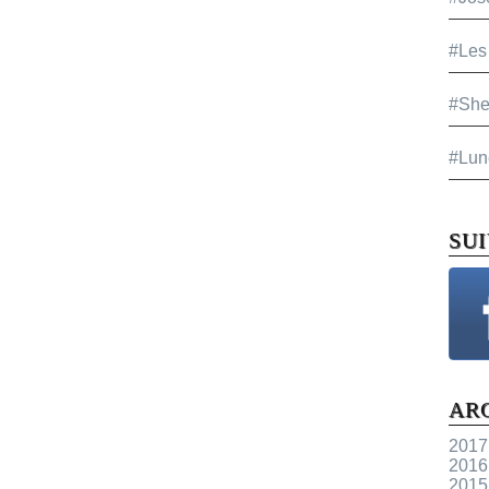
#Les
#She
#Lun
SU
AR
2017
2016
2015