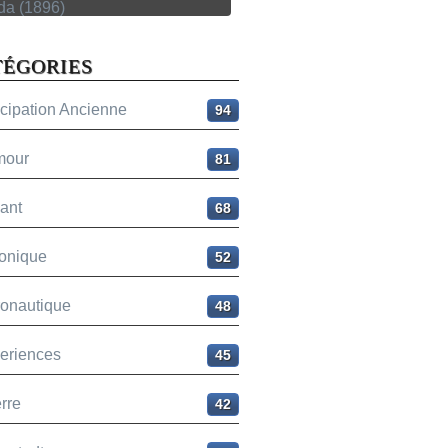
TÉGORIES
icipation Ancienne
94
mour
81
ant
68
onique
52
ronautique
48
eriences
45
rre
42