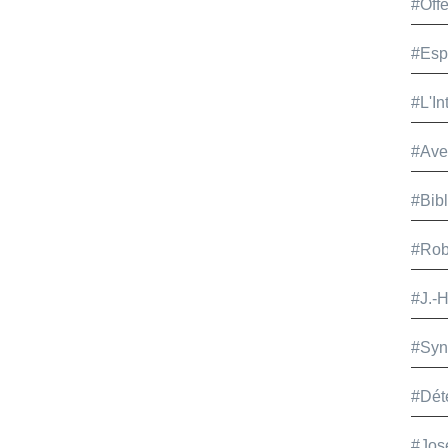
#Offe
#Esp
#L'In
#Ave
#Bib
#Rob
#J.-
#Syn
#Dét
#Jos