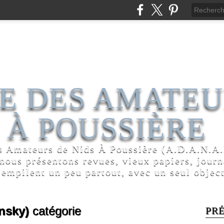
E DES AMATEU
 À POUSSIÈRE
s Amateurs de Nids À Poussière (A.D.A.N.A.P
 nous présentons revues, vieux papiers, jour
'empilent un peu partout, avec un seul object
nsky)
catégorie
PR