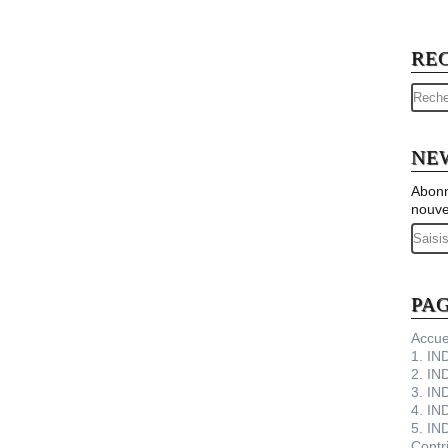
RE
NE
Abonn
nouve
Email
PA
Accue
1. I
2. IN
3. IN
4. IN
5. IN
Contr