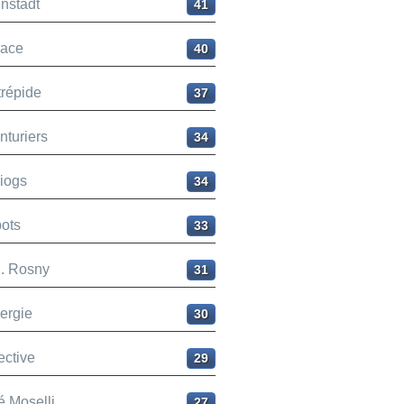
nstadt
41
ace
40
trépide
37
nturiers
34
liogs
34
ots
33
H. Rosny
31
ergie
30
ective
29
é Moselli
27