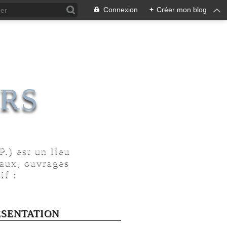
Connexion
+
Créer mon blog
RS
.) est un lieu
naux, ouvrages
if :
ÉSENTATION