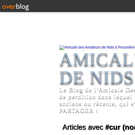
AMICAL
DE NIDS
Le Blog de l'Amicale De
de perdition dans lequel
anciens ou récents, qui s
PARTAGER !
Articles avec
#cur (no