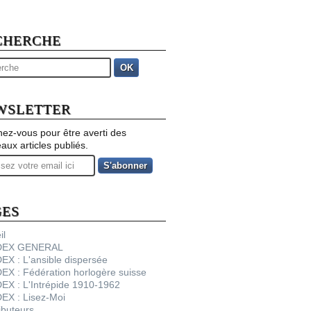
CHERCHE
OK
WSLETTER
ez-vous pour être averti des
aux articles publiés.
GES
il
NDEX GENERAL
DEX : L'ansible dispersée
DEX : Fédération horlogère suisse
DEX : L'Intrépide 1910-1962
DEX : Lisez-Moi
ibuteurs