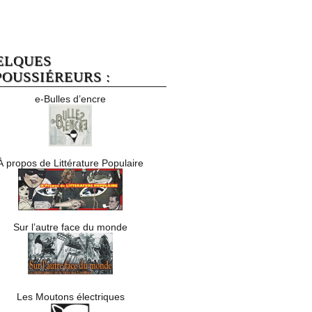
ELQUES
OUSSIÉREURS :
e-Bulles d’encre
À propos de Littérature Populaire
Sur l’autre face du monde
Les Moutons électriques