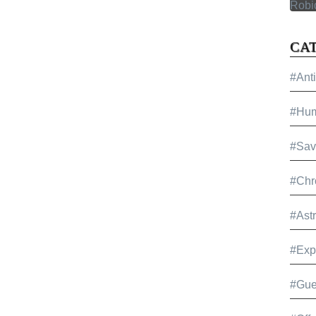
CA
#Ant
#Hu
#Sav
#Chr
#Ast
#Exp
#Gue