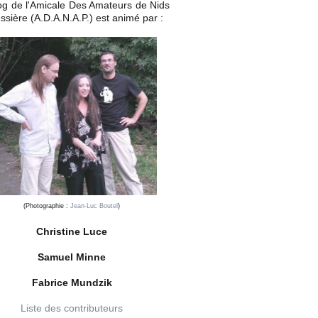
og de l'Amicale Des Amateurs de Nids
ssière (A.D.A.N.A.P.) est animé par :
(Photographie :
Jean-Luc Boutel
)
Christine Luce
Samuel Minne
Fabrice Mundzik
Liste des contributeurs