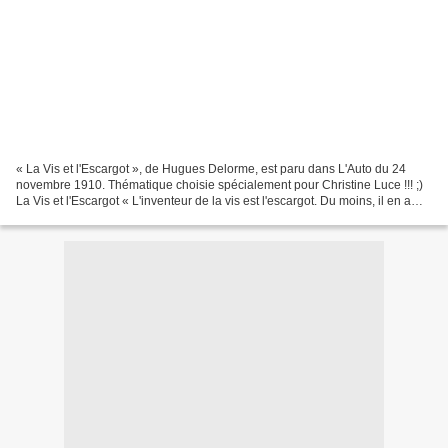
« La Vis et l'Escargot », de Hugues Delorme, est paru dans L'Auto du 24
novembre 1910. Thématique choisie spécialement pour Christine Luce !!! ;)
La Vis et l'Escargot « L'inventeur de la vis est l'escargot. Du moins, il en a
fourni le modèle... » (Nos...