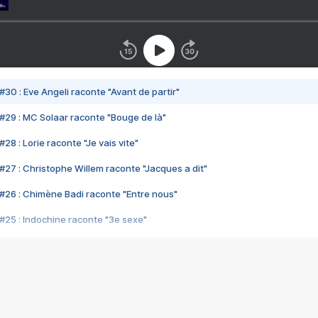
#30 : Eve Angeli raconte "Avant de partir"
#29 : MC Solaar raconte "Bouge de là"
28 : Lorie raconte "Je vais vite"
#27 : Christophe Willem raconte "Jacques a dit"
#26 : Chimène Badi raconte "Entre nous"
#25 : Indochine raconte "3e sexe"
#24 : Zaho raconte "C'est chelou"
#23 : Patrick Bruel raconte "Au café des délices"
#22 : Kyo raconte "Le chemin"