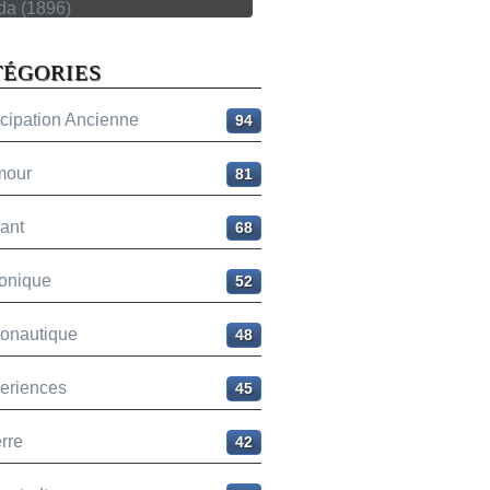
TÉGORIES
icipation Ancienne
94
mour
81
ant
68
onique
52
ronautique
48
eriences
45
rre
42