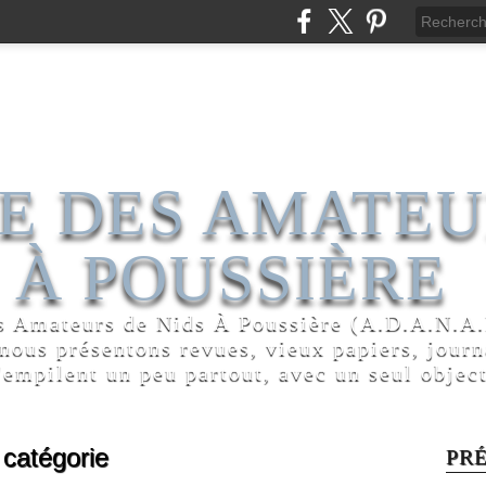
E DES AMATEU
 À POUSSIÈRE
s Amateurs de Nids À Poussière (A.D.A.N.A.P
 nous présentons revues, vieux papiers, jour
'empilent un peu partout, avec un seul object
catégorie
PR