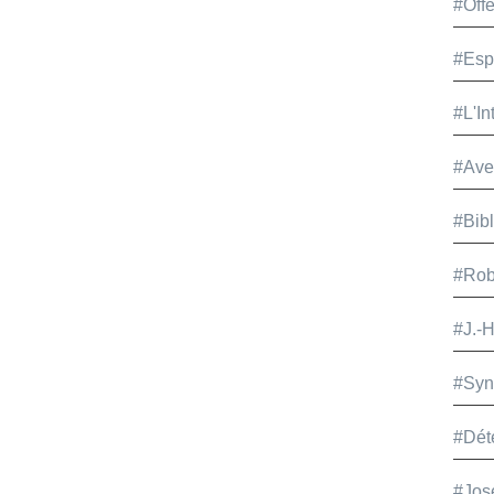
#Offe
#Esp
#L'In
#Ave
#Bib
#Rob
#J.-
#Syn
#Dét
#Jos