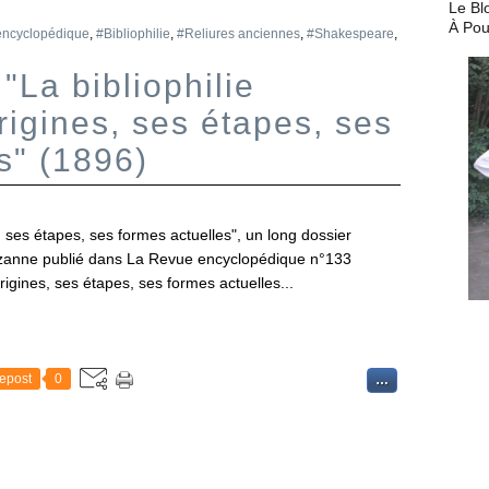
Le Bl
À Pou
encyclopédique
,
#Bibliophilie
,
#Reliures anciennes
,
#Shakespeare
,
La bibliophilie
igines, ses étapes, ses
s" (1896)
, ses étapes, ses formes actuelles", un long dossier
Uzanne publié dans La Revue encyclopédique n°133
rigines, ses étapes, ses formes actuelles...
epost
0
…