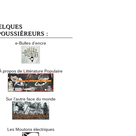
ELQUES
OUSSIÉREURS :
e-Bulles d’encre
À propos de Littérature Populaire
Sur l’autre face du monde
Les Moutons électriques