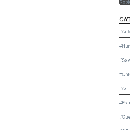
CA
#Ant
#Hu
#Sav
#Chr
#Ast
#Exp
#Gue