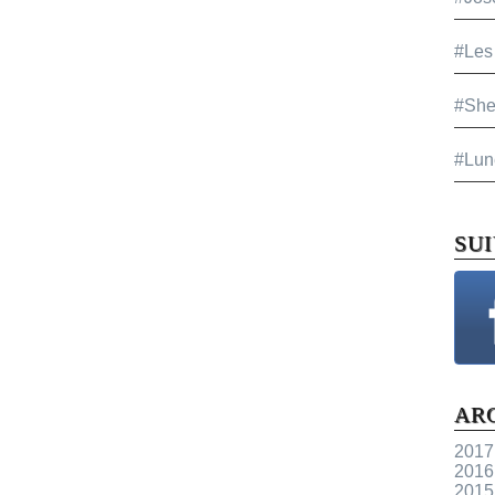
#Les
#She
#Lun
SU
AR
2017
2016
2015