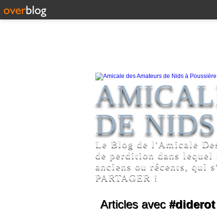
AMICAL
DE NIDS
Le Blog de l'Amicale De
de perdition dans lequel
anciens ou récents, qui s
PARTAGER !
Articles avec
#diderot