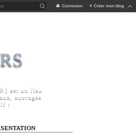
Connexion
+
Créer mon blog
RS
.) est un lieu
naux, ouvrages
if :
ÉSENTATION