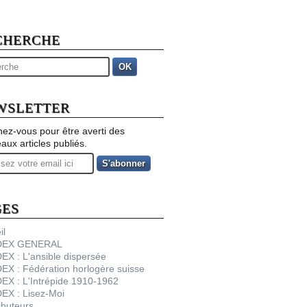
CHERCHE
OK
WSLETTER
ez-vous pour être averti des
aux articles publiés.
GES
il
NDEX GENERAL
DEX : L'ansible dispersée
DEX : Fédération horlogère suisse
DEX : L'Intrépide 1910-1962
DEX : Lisez-Moi
ibuteurs