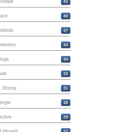
nstadt
41
ace
40
trépide
37
nturiers
34
liogs
34
ots
33
H. Rosny
31
ergie
30
ective
29
é Moselli
27