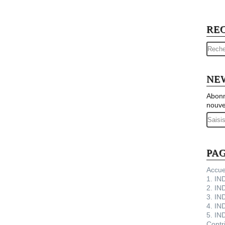
RE
NE
Abonn
nouve
Email
PA
Accue
1. I
2. IN
3. IN
4. IN
5. IN
Contr