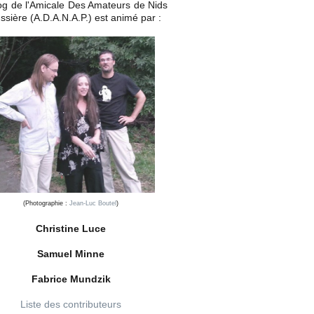
og de l'Amicale Des Amateurs de Nids
ssière (A.D.A.N.A.P.) est animé par :
(Photographie :
Jean-Luc Boutel
)
Christine Luce
Samuel Minne
Fabrice Mundzik
Liste des contributeurs