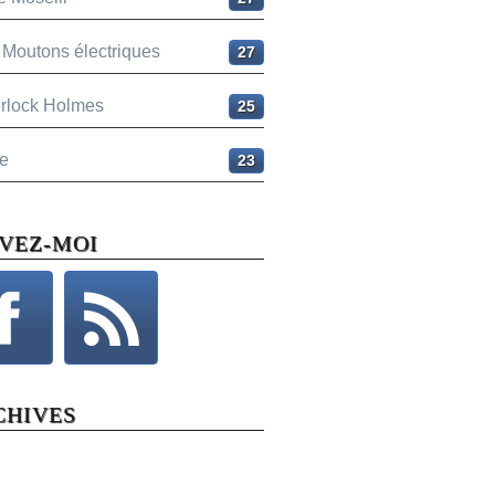
 Moutons électriques
27
rlock Holmes
25
e
23
IVEZ-MOI
CHIVES