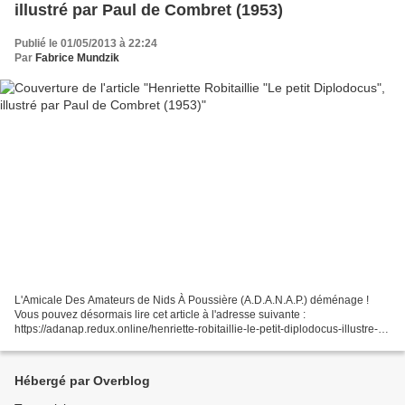
illustré par Paul de Combret (1953)
Publié le 01/05/2013 à 22:24
Par
Fabrice Mundzik
L'Amicale Des Amateurs de Nids À Poussière (A.D.A.N.A.P.) déménage !
Vous pouvez désormais lire cet article à l'adresse suivante :
https://adanap.redux.online/henriette-robitaillie-le-petit-diplodocus-illustre-
par-paul-de-combret-1953/ Henriette Robitaillie...
Hébergé par Overblog