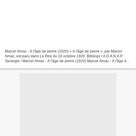
Marcel Arnac - A l'âge de pierre (1920) « A l'âge de pierre », par Marcel
Arnac, est paru dans Le Rire du 16 octobre 1920. Bibliogs / A.D.A.N.A.P. :
Synergie ! Marcel Arnac - A l'âge de pierre (1920) Marcel Arnac - A l'âge de
pierre (1920) Marcel Arnac...