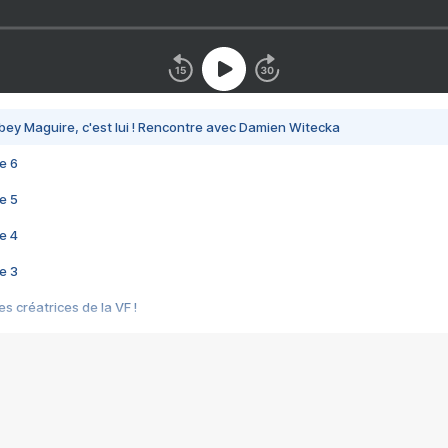
bey Maguire, c'est lui ! Rencontre avec Damien Witecka
e 6
e 5
e 4
e 3
s créatrices de la VF !
e 2
e 1
e Mektoub My Love arrive enfin ! Rencontre avec Shaïn Boumedine et Sal