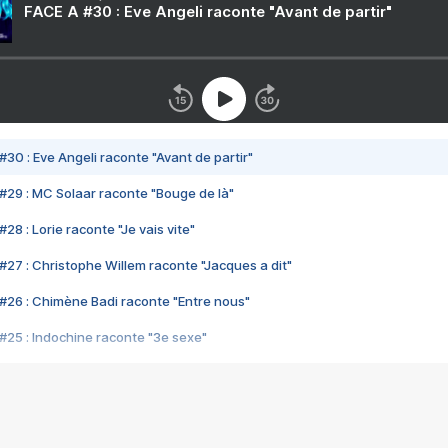
FACE A #30 : Eve Angeli raconte "Avant de partir"
#30 : Eve Angeli raconte "Avant de partir"
#29 : MC Solaar raconte "Bouge de là"
28 : Lorie raconte "Je vais vite"
#27 : Christophe Willem raconte "Jacques a dit"
#26 : Chimène Badi raconte "Entre nous"
#25 : Indochine raconte "3e sexe"
#24 : Zaho raconte "C'est chelou"
#23 : Patrick Bruel raconte "Au café des délices"
#22 : Kyo raconte "Le chemin"