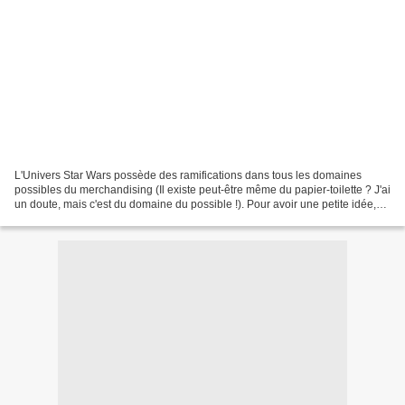
L'Univers Star Wars possède des ramifications dans tous les domaines
possibles du merchandising (Il existe peut-être même du papier-toilette ? J'ai
un doute, mais c'est du domaine du possible !). Pour avoir une petite idée,
voir le musée Rancho Obi-Wan...